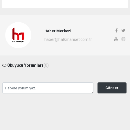
Haber Merkezi
haber@halkmanset.com.tr
Okuyucu Yorumları
(0)
Gönder
Yorum yazarak Topluluk Kuralları’nı kabul etmiş bulunuyor ve halkmanset.com.tr
sitesine yaptığınız yorumunuzla ilgili doğrudan veya dolaylı tüm sorumluluğu tek
başınıza üstleniyorsunuz. Yazılan tüm yorumlardan site yönetimi hiçbir şekilde
sorumlu tutulamaz.