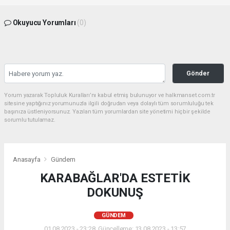
Okuyucu Yorumları
(0)
Gönder
Yorum yazarak Topluluk Kuralları’nı kabul etmiş bulunuyor ve halkmanset.com.tr
sitesine yaptığınız yorumunuzla ilgili doğrudan veya dolaylı tüm sorumluluğu tek
başınıza üstleniyorsunuz. Yazılan tüm yorumlardan site yönetimi hiçbir şekilde
sorumlu tutulamaz.
Anasayfa
Gündem
KARABAĞLAR'DA ESTETİK
DOKUNUŞ
GÜNDEM
01.08.2023 - 23:28, Güncelleme: 13.08.2023 - 13:57