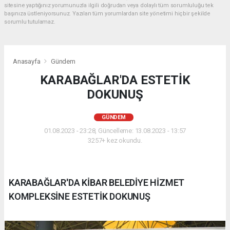
sitesine yaptığınız yorumunuzla ilgili doğrudan veya dolaylı tüm sorumluluğu tek
başınıza üstleniyorsunuz. Yazılan tüm yorumlardan site yönetimi hiçbir şekilde
sorumlu tutulamaz.
Anasayfa
Gündem
KARABAĞLAR'DA ESTETİK
DOKUNUŞ
GÜNDEM
01.08.2023 - 23:28, Güncelleme: 13.08.2023 - 13:57
3257+ kez okundu.
KARABAĞLAR'DA KİBAR BELEDİYE HİZMET
KOMPLEKSİNE ESTETİK DOKUNUŞ