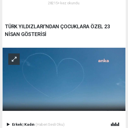
28215+ kez okundu.
TÜRK YILDIZLARI'NDAN ÇOCUKLARA ÖZEL 23
NİSAN GÖSTERİSİ
Erkek
|
Kadın
(Haberi Sesli Oku)