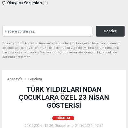
Okuyucu Yorumları
(0)
Gönder
Yorum yazarak Topluluk Kuralları’nı kabul etmiş bulunuyor ve halkmanset.com.tr
sitesine yaptığınız yorumunuzla ilgili doğrudan veya dolaylı tüm sorumluluğu tek
başınıza üstleniyorsunuz. Yazılan tüm yorumlardan site yönetimi hiçbir şekilde
sorumlu tutulamaz.
Anasayfa
Gündem
TÜRK YILDIZLARI'NDAN
ÇOCUKLARA ÖZEL 23 NİSAN
GÖSTERİSİ
GÜNDEM
21.04.2024 - 12:26, Güncelleme: 21.04.2024 - 12:31