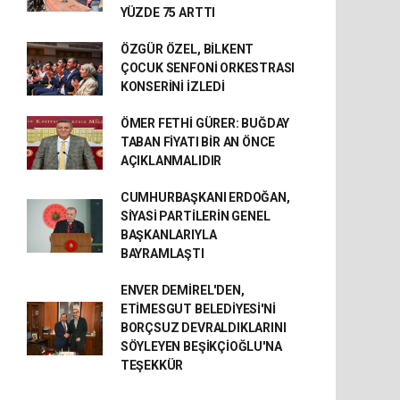
YÜZDE 75 ARTTI
ÖZGÜR ÖZEL, BİLKENT
ÇOCUK SENFONİ ORKESTRASI
KONSERİNİ İZLEDİ
ÖMER FETHİ GÜRER: BUĞDAY
TABAN FİYATI BİR AN ÖNCE
AÇIKLANMALIDIR
CUMHURBAŞKANI ERDOĞAN,
SİYASİ PARTİLERİN GENEL
BAŞKANLARIYLA
BAYRAMLAŞTI
ENVER DEMİREL'DEN,
ETİMESGUT BELEDİYESİ'Nİ
BORÇSUZ DEVRALDIKLARINI
SÖYLEYEN BEŞİKÇİOĞLU'NA
TEŞEKKÜR