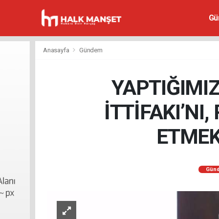
Gü
Anasayfa
Gündem
YAPTIĞIMI
İTTİFAKI’NI
ETMEK
Gün