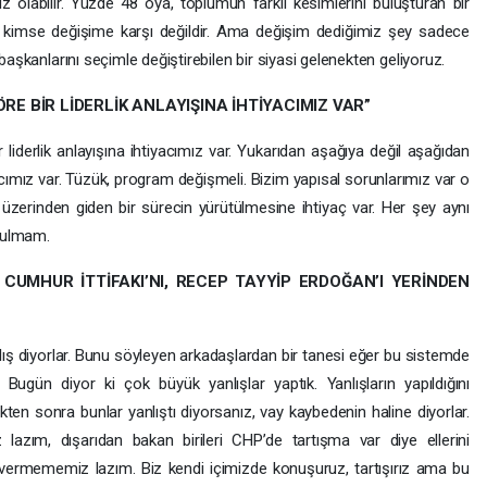
ız olabilir. Yüzde 48 oya, toplumun farklı kesimlerini buluşturan bir
 kimse değişime karşı değildir. Ama değişim dediğimiz şey sadece
başkanlarını seçimle değiştirebilen bir siyasi gelenekten geliyoruz.
ÖRE BİR LİDERLİK ANLAYIŞINA İHTİYACIMIZ VAR”
r liderlik anlayışına ihtiyacımız var. Yukarıdan aşağıya değil aşağıdan
acımız var. Tüzük, program değişmeli. Bizim yapısal sorunlarımız var o
üzerinden giden bir sürecin yürütülmesine ihtiyaç var. Her şey aynı
 bulmam.
 CUMHUR İTTİFAKI’NI, RECEP TAYYİP ERDOĞAN’I YERİNDEN
yanlış diyorlar. Bunu söyleyen arkadaşlardan bir tanesi eğer bu sistemde
i. Bugün diyor ki çok büyük yanlışlar yaptık. Yanlışların yapıldığını
ten sonra bunlar yanlıştı diyorsanız, vay kaybedenin haline diyorlar.
azım, dışarıdan bakan birileri CHP’de tartışma var diye ellerini
at vermememiz lazım. Biz kendi içimizde konuşuruz, tartışırız ama bu