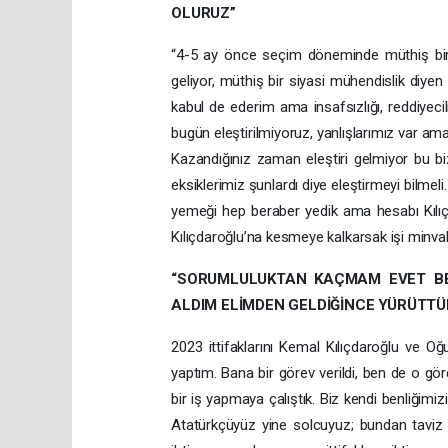
OLURUZ”
“4-5 ay önce seçim döneminde müthiş bir i
geliyor, müthiş bir siyasi mühendislik diyen
kabul de ederim ama insafsızlığı, reddiyecil
bugün eleştirilmiyoruz, yanlışlarımız var ama 
Kazandığınız zaman eleştiri gelmiyor bu b
eksiklerimiz şunlardı diye eleştirmeyi bilmeli. 
yemeği hep beraber yedik ama hesabı Kılıçd
Kılıçdaroğlu’na kesmeye kalkarsak işi minval
“SORUMLULUKTAN KAÇMAM EVET BEN
ALDIM ELİMDEN GELDİĞİNCE YÜRÜTTÜ
2023 ittifaklarını Kemal Kılıçdaroğlu ve 
yaptım. Bana bir görev verildi, ben de o gö
bir iş yapmaya çalıştık. Biz kendi benliğimi
Atatürkçüyüz yine solcuyuz; bundan tavi