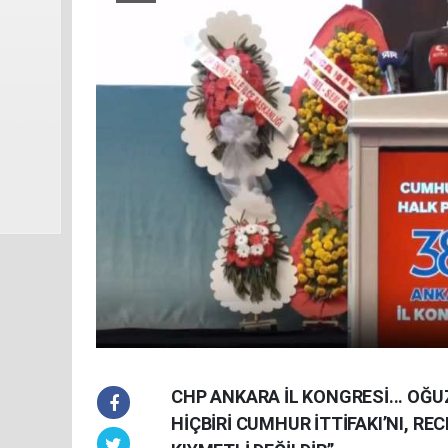
CHP ANKARA İL KONGRESİ... OĞU
HİÇBİRİ CUMHUR İTTİFAKI’NI, R