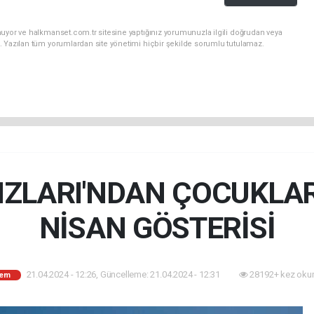
nuyor ve halkmanset.com.tr sitesine yaptığınız yorumunuzla ilgili doğrudan veya
. Yazılan tüm yorumlardan site yönetimi hiçbir şekilde sorumlu tutulamaz.
IZLARI'NDAN ÇOCUKLA
NİSAN GÖSTERİSİ
21.04.2024 - 12:26, Güncelleme: 21.04.2024 - 12:31
28192+ kez oku
em