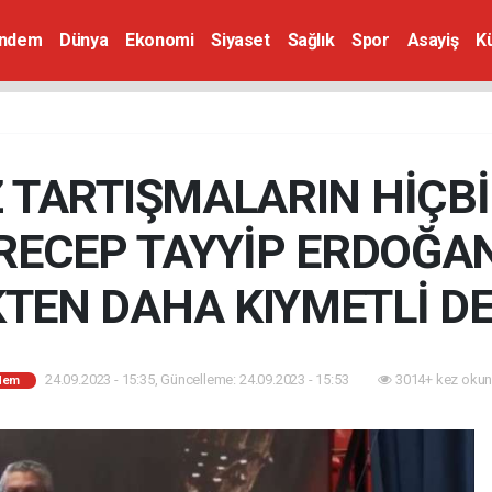
ndem
Dünya
Ekonomi
Siyaset
Sağlık
Spor
Asayiş
K
Z TARTIŞMALARIN HİÇB
, RECEP TAYYİP ERDOĞA
TEN DAHA KIYMETLİ DE
24.09.2023 - 15:35, Güncelleme: 24.09.2023 - 15:53
3014+ kez okun
dem