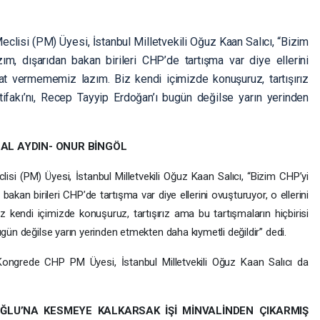
eclisi (PM) Üyesi, İstanbul Milletvekili Oğuz Kaan Salıcı, “Bizim
, dışarıdan bakan birileri CHP’de tartışma var diye ellerini
rsat vermememiz lazım. Biz kendi içimizde konuşuruz, tartışırız
ttifakı’nı, Recep Tayyip Erdoğan’ı bugün değilse yarın yerinden
NAL AYDIN- ONUR BİNGÖL
isi (PM) Üyesi, İstanbul Milletvekili Oğuz Kaan Salıcı, “Bizim CHP’yi
akan birileri CHP’de tartışma var diye ellerini ovuşturuyor, o ellerini
 kendi içimizde konuşuruz, tartışırız ama bu tartışmaların hiçbirisi
ugün değilse yarın yerinden etmekten daha kıymetli değildir” dedi.
Kongrede CHP PM Üyesi, İstanbul Milletvekili Oğuz Kaan Salıcı da
ĞLU’NA KESMEYE KALKARSAK İŞİ MİNVALİNDEN ÇIKARMIŞ