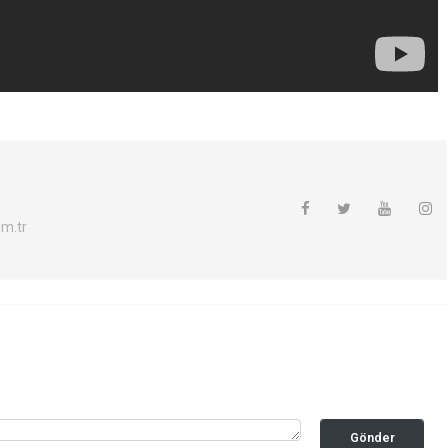
m.tr
Gönder