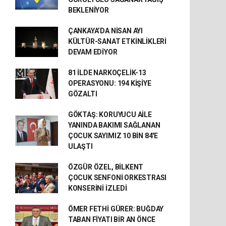
BEKLENİYOR
ÇANKAYA’DA NİSAN AYI
KÜLTÜR-SANAT ETKİNLİKLERİ
DEVAM EDİYOR
81 İLDE NARKOÇELİK-13
OPERASYONU: 194 KİŞİYE
GÖZALTI
GÖKTAŞ: KORUYUCU AİLE
YANINDA BAKIMI SAĞLANAN
ÇOCUK SAYIMIZ 10 BİN 84'E
ULAŞTI
ÖZGÜR ÖZEL, BİLKENT
ÇOCUK SENFONİ ORKESTRASI
KONSERİNİ İZLEDİ
ÖMER FETHİ GÜRER: BUĞDAY
TABAN FİYATI BİR AN ÖNCE