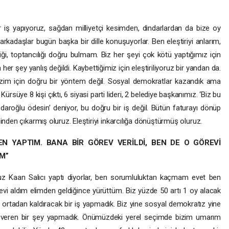
ş yapıyoruz, sağdan milliyetçi kesimden, dindarlardan da bize oy
 arkadaşlar bugün başka bir dille konuşuyorlar. Ben eleştiriyi anlarım,
iği, toptancılığı doğru bulmam. Biz her şeyi çok kötü yaptığımız için
her şey yanlış değildi. Kaybettiğimiz için eleştiriliyoruz bir yandan da.
izim için doğru bir yöntem değil. Sosyal demokratlar kazandık ama
Kürsüye 8 kişi çıktı, 6 siyasi parti lideri, 2 belediye başkanımız. ‘Biz bu
aroğlu ödesin’ deniyor, bu doğru bir iş değil. Bütün faturayı dönüp
inden çıkarmış oluruz. Eleştiriyi inkarcılığa dönüştürmüş oluruz.
 YAPTIM. BANA BİR GÖREV VERİLDİ, BEN DE O GÖREVİ
M”
Oğuz Kaan Salıcı yaptı diyorlar, ben sorumluluktan kaçmam evet ben
revi aldım elimden geldiğince yürüttüm. Biz yüzde 50 artı 1 oy alacak
zi ortadan kaldıracak bir iş yapmadık. Biz yine sosyal demokratız yine
z veren bir şey yapmadık. Önümüzdeki yerel seçimde bizim umarım