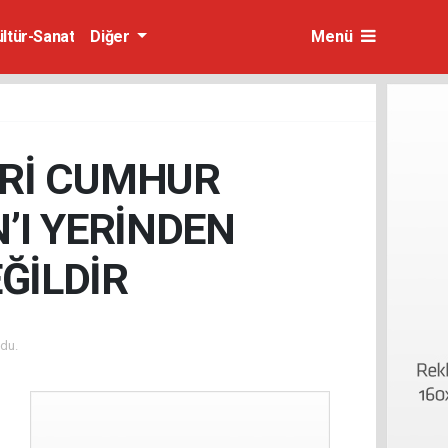
ültür-Sanat
Diğer
Menü
İRİ CUMHUR
N’I YERİNDEN
ĞİLDİR
du.