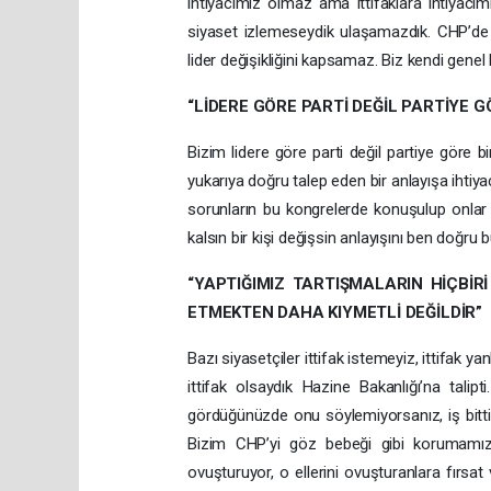
ihtiyacımız olmaz ama ittifaklara ihtiyacım
siyaset izlemeseydik ulaşamazdık. CHP’de
lider değişikliğini kapsamaz. Biz kendi genel 
“LİDERE GÖRE PARTİ DEĞİL PARTİYE G
Bizim lidere göre parti değil partiye göre bi
yukarıya doğru talep eden bir anlayışa ihtiy
sorunların bu kongrelerde konuşulup onlar 
kalsın bir kişi değişsin anlayışını ben doğru
“YAPTIĞIMIZ TARTIŞMALARIN HİÇBİRİ
ETMEKTEN DAHA KIYMETLİ DEĞİLDİR”
Bazı siyasetçiler ittifak istemeyiz, ittifak 
ittifak olsaydık Hazine Bakanlığı’na talipt
gördüğünüzde onu söylemiyorsanız, iş bittik
Bizim CHP’yi göz bebeği gibi korumamız l
ovuşturuyor, o ellerini ovuşturanlara fırs