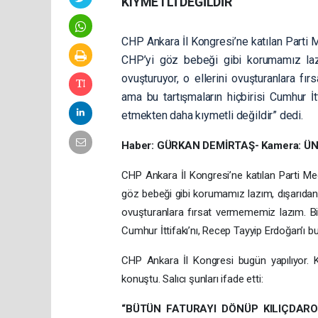
KIYMETLİ DEĞİLDİR”
CHP Ankara İl Kongresi’ne katılan Parti M
CHP’yi göz bebeği gibi korumamız lazım
ovuşturuyor, o ellerini ovuşturanlara fı
ama bu tartışmaların hiçbirisi Cumhur İ
etmekten daha kıymetli değildir” dedi.
Haber: GÜRKAN DEMİRTAŞ- Kamera: Ü
CHP Ankara İl Kongresi’ne katılan Parti Mecl
göz bebeği gibi korumamız lazım, dışarıdan b
ovuşturanlara fırsat vermememiz lazım. Biz
Cumhur İttifakı’nı, Recep Tayyip Erdoğan’ı b
CHP Ankara İl Kongresi bugün yapılıyor. 
konuştu. Salıcı şunları ifade etti:
“BÜTÜN FATURAYI DÖNÜP KILIÇDARO