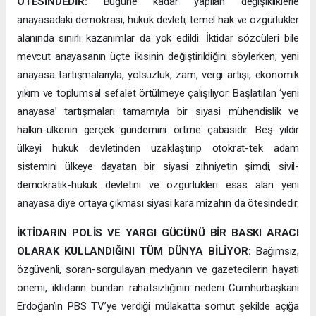
ÖTESİNDEDİR:
Bugüne kadar yapılan değişikliklerle
anayasadaki demokrasi, hukuk devleti, temel hak ve özgürlükler
alanında sınırlı kazanımlar da yok edildi. İktidar sözcüleri bile
mevcut anayasanın üçte ikisinin değiştirildiğini söylerken; yeni
anayasa tartışmalarıyla, yolsuzluk, zam, vergi artışı, ekonomik
yıkım ve toplumsal sefalet örtülmeye çalışılıyor. Başlatılan ‘yeni
anayasa’ tartışmaları tamamıyla bir siyasi mühendislik ve
halkın-ülkenin gerçek gündemini örtme çabasıdır. Beş yıldır
ülkeyi hukuk devletinden uzaklaştırıp otokrat-tek adam
sistemini ülkeye dayatan bir siyasi zihniyetin şimdi, sivil-
demokratik-hukuk devletini ve özgürlükleri esas alan yeni
anayasa diye ortaya çıkması siyasi kara mizahın da ötesindedir.
İKTİDARIN POLİS VE YARGI GÜCÜNÜ BİR BASKI ARACI
OLARAK KULLANDIĞINI TÜM DÜNYA BİLİYOR:
Bağımsız,
özgüvenli, soran-sorgulayan medyanın ve gazetecilerin hayati
önemi, iktidarın bundan rahatsızlığının nedeni Cumhurbaşkanı
Erdoğan’ın PBS TV’ye verdiği mülakatta somut şekilde açığa