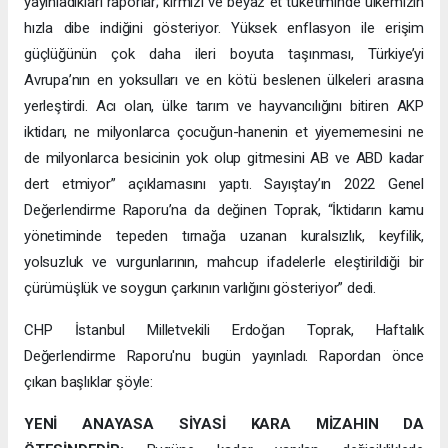
yayınladıkları raporlar; kırmızı ve beyaz et tüketiminde ülkemizin
hızla dibe indiğini gösteriyor. Yüksek enflasyon ile erişim
güçlüğünün çok daha ileri boyuta taşınması, Türkiye’yi
Avrupa’nın en yoksulları ve en kötü beslenen ülkeleri arasına
yerleştirdi. Acı olan, ülke tarım ve hayvancılığını bitiren AKP
iktidarı, ne milyonlarca çocuğun-hanenin et yiyememesini ne
de milyonlarca besicinin yok olup gitmesini AB ve ABD kadar
dert etmiyor” açıklamasını yaptı. Sayıştay’ın 2022 Genel
Değerlendirme Raporu’na da değinen Toprak, “İktidarın kamu
yönetiminde tepeden tırnağa uzanan kuralsızlık, keyfilik,
yolsuzluk ve vurgunlarının, mahcup ifadelerle eleştirildiği bir
çürümüşlük ve soygun çarkının varlığını gösteriyor” dedi.
CHP İstanbul Milletvekili Erdoğan Toprak, Haftalık
Değerlendirme Raporu'nu bugün yayınladı. Rapordan önce
çıkan başlıklar şöyle:
YENİ ANAYASA SİYASİ KARA MİZAHIN DA