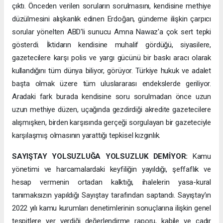
çıktı. Önceden verilen soruların sorulmasını, kendisine methiye
düzülmesini alışkanlık edinen Erdoğan, gündeme ilişkin çarpıcı
sorular yönelten ABD'li sunucu Amna Nawaz'a çok sert tepki
gösterdi. İktidarın kendisine muhalif gördüğü, siyasilere,
gazetecilere karşı polis ve yargı gücünü bir baskı aracı olarak
kullandığını tüm dünya biliyor, görüyor. Türkiye hukuk ve adalet
başta olmak üzere tüm uluslararası endekslerde geriliyor.
Aradaki fark burada kendisine soru sorulmadan önce uzun
uzun methiye düzen, uçağında gezdirdiği akredite gazetecilere
alışmışken, birden karşısında gerçeği sorgulayan bir gazeteciyle
karşılaşmış olmasının yarattığı tepkisel kızgınlık.
SAYIŞTAY YOLSUZLUĞA YOLSUZLUK DEMİYOR:
Kamu
yönetimi ve harcamalardaki keyfiliğin yayıldığı, şeffaflık ve
hesap vermenin ortadan kalktığı, ihalelerin yasa-kural
tanımaksızın yapıldığı Sayıştay tarafından saptandı. Sayıştay’ın
2022 yılı kamu kurumları denetimlerinin sonuçlarına ilişkin genel
tespitlere yer verdiği değerlendirme raporu, kabile ve çadır