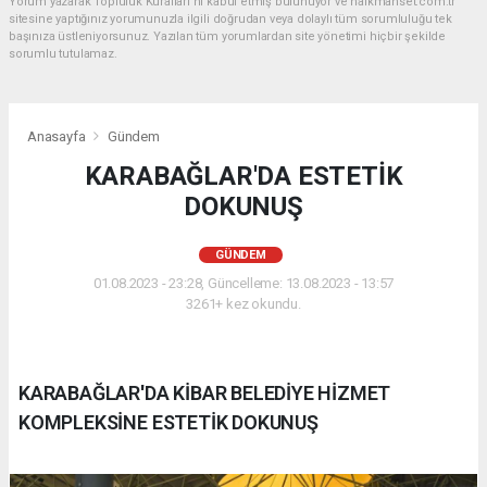
Yorum yazarak Topluluk Kuralları’nı kabul etmiş bulunuyor ve halkmanset.com.tr
sitesine yaptığınız yorumunuzla ilgili doğrudan veya dolaylı tüm sorumluluğu tek
başınıza üstleniyorsunuz. Yazılan tüm yorumlardan site yönetimi hiçbir şekilde
sorumlu tutulamaz.
Anasayfa
Gündem
KARABAĞLAR'DA ESTETİK
DOKUNUŞ
GÜNDEM
01.08.2023 - 23:28, Güncelleme: 13.08.2023 - 13:57
3261+ kez okundu.
KARABAĞLAR'DA KİBAR BELEDİYE HİZMET
KOMPLEKSİNE ESTETİK DOKUNUŞ