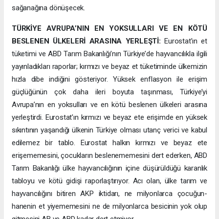
sağanağına dönüşecek.
TÜRKİYE AVRUPA’NIN EN YOKSULLARI VE EN KÖTÜ
BESLENEN ÜLKELERİ ARASINA YERLEŞTİ:
Eurostat’ın et
tüketimi ve ABD Tarım Bakanlığı’nın Türkiye’de hayvancılıkla ilgili
yayınladıkları raporlar; kırmızı ve beyaz et tüketiminde ülkemizin
hızla dibe indiğini gösteriyor. Yüksek enflasyon ile erişim
güçlüğünün çok daha ileri boyuta taşınması, Türkiye’yi
Avrupa’nın en yoksulları ve en kötü beslenen ülkeleri arasına
yerleştirdi. Eurostat’ın kırmızı ve beyaz ete erişimde en yüksek
sıkıntının yaşandığı ülkenin Türkiye olması utanç verici ve kabul
edilemez bir tablo. Eurostat halkın kırmızı ve beyaz ete
erişememesini, çocukların beslenememesini dert ederken, ABD
Tarım Bakanlığı ülke hayvancılığının içine düşürüldüğü karanlık
tabloyu ve kötü gidişi raporlaştırıyor. Acı olan, ülke tarım ve
hayvancılığını bitiren AKP iktidarı, ne milyonlarca çocuğun-
hanenin et yiyememesini ne de milyonlarca besicinin yok olup
gitmesini AB ve ABD kadar dert etmiyor.