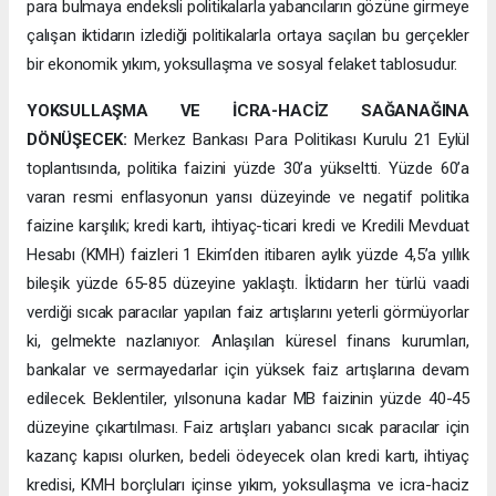
para bulmaya endeksli politikalarla yabancıların gözüne girmeye
çalışan iktidarın izlediği politikalarla ortaya saçılan bu gerçekler
bir ekonomik yıkım, yoksullaşma ve sosyal felaket tablosudur.
YOKSULLAŞMA VE İCRA-HACİZ SAĞANAĞINA
DÖNÜŞECEK:
Merkez Bankası Para Politikası Kurulu 21 Eylül
toplantısında, politika faizini yüzde 30’a yükseltti. Yüzde 60’a
varan resmi enflasyonun yarısı düzeyinde ve negatif politika
faizine karşılık; kredi kartı, ihtiyaç-ticari kredi ve Kredili Mevduat
Hesabı (KMH) faizleri 1 Ekim’den itibaren aylık yüzde 4,5’a yıllık
bileşik yüzde 65-85 düzeyine yaklaştı. İktidarın her türlü vaadi
verdiği sıcak paracılar yapılan faiz artışlarını yeterli görmüyorlar
ki, gelmekte nazlanıyor. Anlaşılan küresel finans kurumları,
bankalar ve sermayedarlar için yüksek faiz artışlarına devam
edilecek. Beklentiler, yılsonuna kadar MB faizinin yüzde 40-45
düzeyine çıkartılması. Faiz artışları yabancı sıcak paracılar için
kazanç kapısı olurken, bedeli ödeyecek olan kredi kartı, ihtiyaç
kredisi, KMH borçluları içinse yıkım, yoksullaşma ve icra-haciz