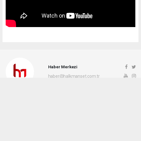
Haber Merkezi
haber@halkmanset.com.tr
Okuyucu Yorumları
(0)
Gönder