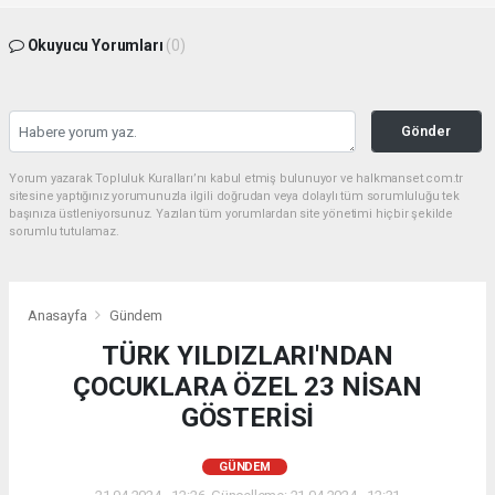
Okuyucu Yorumları
(0)
Gönder
Yorum yazarak Topluluk Kuralları’nı kabul etmiş bulunuyor ve halkmanset.com.tr
sitesine yaptığınız yorumunuzla ilgili doğrudan veya dolaylı tüm sorumluluğu tek
başınıza üstleniyorsunuz. Yazılan tüm yorumlardan site yönetimi hiçbir şekilde
sorumlu tutulamaz.
Anasayfa
Gündem
TÜRK YILDIZLARI'NDAN
ÇOCUKLARA ÖZEL 23 NİSAN
GÖSTERİSİ
GÜNDEM