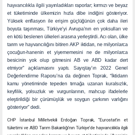
hayvancılıkla ilgili yayınladıkları raporlar; kırmızı ve beyaz
et tüketiminde ülkemizin hızla dibe indiğini gösteriyor.
Yüksek enflasyon ile erişim güçlüğünün çok daha ileri
boyuta taşınması, Türkiye’yi Avrupa’nın en yoksulları ve
en kötü beslenen ülkeleri arasına yerleştirdi. Acı olan, ülke
tarım ve hayvancılığını bitiren AKP iktidarı, ne milyonlarca
çocuğun-hanenin et yiyememesini ne de milyonlarca
besicinin yok olup gitmesini AB ve ABD kadar dert
etmiyor” açıklamasını yaptı. Sayıştay’ın 2022 Genel
Değerlendirme Raporu’na da değinen Toprak, “İktidarın
kamu yönetiminde tepeden tırnağa uzanan kuralsızlık,
keyfilik, yolsuzluk ve vurgunlarının, mahcup ifadelerle
eleştirildiği bir çürümüşlük ve soygun çarkının varlığını
gösteriyor” dedi.
CHP İstanbul Milletvekili Erdoğan Toprak, "Eurostat’ın et
tüketimi ve ABD Tarım Bakanlığı’nın Türkiye’de hayvancılıkla ilgili