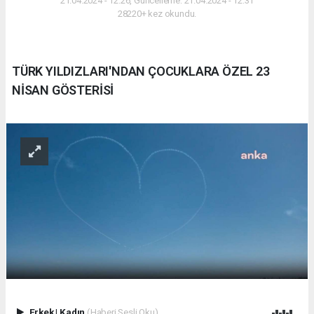
21.04.2024 - 12:26, Güncelleme: 21.04.2024 - 12:31
28220+ kez okundu.
TÜRK YILDIZLARI'NDAN ÇOCUKLARA ÖZEL 23
NİSAN GÖSTERİSİ
Erkek
|
Kadın
(Haberi Sesli Oku)