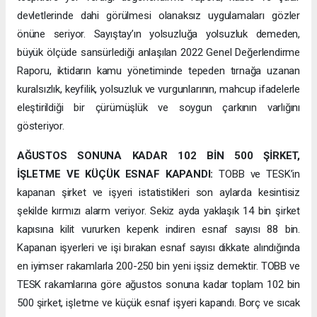
devletlerinde dahi görülmesi olanaksız uygulamaları gözler
önüne seriyor. Sayıştay’ın yolsuzluğa yolsuzluk demeden,
büyük ölçüde sansürlediği anlaşılan 2022 Genel Değerlendirme
Raporu, iktidarın kamu yönetiminde tepeden tırnağa uzanan
kuralsızlık, keyfilik, yolsuzluk ve vurgunlarının, mahcup ifadelerle
eleştirildiği bir çürümüşlük ve soygun çarkının varlığını
gösteriyor.
AĞUSTOS SONUNA KADAR 102 BİN 500 ŞİRKET,
İŞLETME VE KÜÇÜK ESNAF KAPANDI:
TOBB ve TESK’in
kapanan şirket ve işyeri istatistikleri son aylarda kesintisiz
şekilde kırmızı alarm veriyor. Sekiz ayda yaklaşık 14 bin şirket
kapısına kilit vururken kepenk indiren esnaf sayısı 88 bin.
Kapanan işyerleri ve işi bırakan esnaf sayısı dikkate alındığında
en iyimser rakamlarla 200-250 bin yeni işsiz demektir. TOBB ve
TESK rakamlarına göre ağustos sonuna kadar toplam 102 bin
500 şirket, işletme ve küçük esnaf işyeri kapandı. Borç ve sıcak