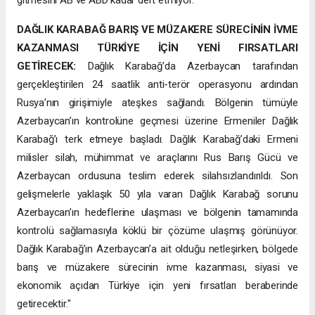
DAĞLIK KARABAĞ BARIŞ VE MÜZAKERE SÜRECİNİN İVME
KAZANMASI TÜRKİYE İÇİN YENİ FIRSATLARI
GETİRECEK:
Dağlık Karabağ’da Azerbaycan tarafından
gerçekleştirilen 24 saatlik anti-terör operasyonu ardından
Rusya’nın girişimiyle ateşkes sağlandı. Bölgenin tümüyle
Azerbaycan’ın kontrolüne geçmesi üzerine Ermeniler Dağlık
Karabağ’ı terk etmeye başladı. Dağlık Karabağ’daki Ermeni
milisler silah, mühimmat ve araçlarını Rus Barış Gücü ve
Azerbaycan ordusuna teslim ederek silahsızlandırıldı. Son
gelişmelerle yaklaşık 50 yıla varan Dağlık Karabağ sorunu
Azerbaycan’ın hedeflerine ulaşması ve bölgenin tamamında
kontrolü sağlamasıyla köklü bir çözüme ulaşmış görünüyor.
Dağlık Karabağ’ın Azerbaycan’a ait olduğu netleşirken, bölgede
barış ve müzakere sürecinin ivme kazanması, siyasi ve
ekonomik açıdan Türkiye için yeni fırsatları beraberinde
getirecektir."