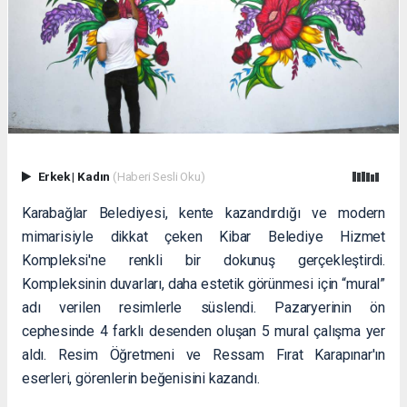
Erkek
|
Kadın
(Haberi Sesli Oku)
Karabağlar Belediyesi, kente kazandırdığı ve modern
mimarisiyle dikkat çeken Kibar Belediye Hizmet
Kompleksi'ne renkli bir dokunuş gerçekleştirdi.
Kompleksinin duvarları, daha estetik görünmesi için “mural”
adı verilen resimlerle süslendi. Pazaryerinin ön
cephesinde 4 farklı desenden oluşan 5 mural çalışma yer
aldı. Resim Öğretmeni ve Ressam Fırat Karapınar'ın
eserleri, görenlerin beğenisini kazandı.