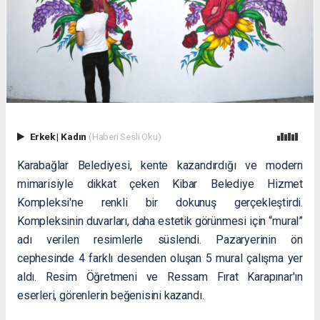
Erkek
|
Kadın
(Haberi Sesli Oku)
Karabağlar Belediyesi, kente kazandırdığı ve modern
mimarisiyle dikkat çeken Kibar Belediye Hizmet
Kompleksi'ne renkli bir dokunuş gerçekleştirdi.
Kompleksinin duvarları, daha estetik görünmesi için “mural”
adı verilen resimlerle süslendi. Pazaryerinin ön
cephesinde 4 farklı desenden oluşan 5 mural çalışma yer
aldı. Resim Öğretmeni ve Ressam Fırat Karapınar'ın
eserleri, görenlerin beğenisini kazandı.