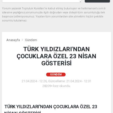
Yorum yazarak Topluluk Kuralları’nı kabul etmiş bulunuyor ve halkmanset.com.tr
sitesine yaptığınız yorumunuzla ilgili doğrudan veya dolaylı tüm sorumluluğu tek
başınıza üstleniyorsunuz. Yazılan tüm yorumlardan site yönetimi hiçbir şekilde
sorumlu tutulamaz.
Anasayfa
Gündem
TÜRK YILDIZLARI'NDAN
ÇOCUKLARA ÖZEL 23 NİSAN
GÖSTERİSİ
GÜNDEM
21.04.2024 - 12:26, Güncelleme: 21.04.2024 - 12:31
28209+ kez okundu.
TÜRK YILDIZLARI'NDAN ÇOCUKLARA ÖZEL 23