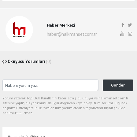
Haber Merkezi
haber@halkmanset.com.tr
Okuyucu Yorumları
(0)
Gönder
Yorum yazarak Topluluk Kuralları’nı kabul etmiş bulunuyor ve halkmanset.com.tr
sitesine yaptığınız yorumunuzla ilgili doğrudan veya dolaylı tüm sorumluluğu tek
başınıza üstleniyorsunuz. Yazılan tüm yorumlardan site yönetimi hiçbir şekilde
sorumlu tutulamaz.
Anasayfa
Gündem