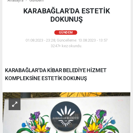
Anasayfa
Gündem
KARABAĞLAR'DA ESTETİK
DOKUNUŞ
GÜNDEM
01.08.2023 - 23:28, Güncelleme: 13.08.2023 - 13:57
3247+ kez okundu.
KARABAĞLAR'DA KİBAR BELEDİYE HİZMET
KOMPLEKSİNE ESTETİK DOKUNUŞ