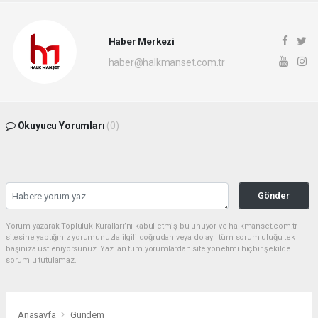
Haber Merkezi
haber@halkmanset.com.tr
Okuyucu Yorumları
(0)
Gönder
Yorum yazarak Topluluk Kuralları’nı kabul etmiş bulunuyor ve halkmanset.com.tr
sitesine yaptığınız yorumunuzla ilgili doğrudan veya dolaylı tüm sorumluluğu tek
başınıza üstleniyorsunuz. Yazılan tüm yorumlardan site yönetimi hiçbir şekilde
sorumlu tutulamaz.
Anasayfa
Gündem