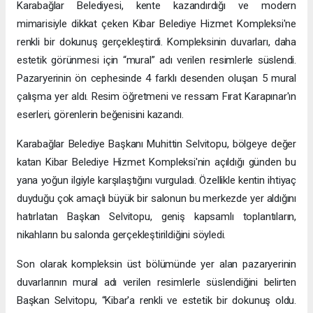
Karabağlar Belediyesi, kente kazandırdığı ve modern
mimarisiyle dikkat çeken Kibar Belediye Hizmet Kompleksi'ne
renkli bir dokunuş gerçekleştirdi. Kompleksinin duvarları, daha
estetik görünmesi için “mural” adı verilen resimlerle süslendi.
Pazaryerinin ön cephesinde 4 farklı desenden oluşan 5 mural
çalışma yer aldı. Resim öğretmeni ve ressam Fırat Karapınar'ın
eserleri, görenlerin beğenisini kazandı.
Karabağlar Belediye Başkanı Muhittin Selvitopu, bölgeye değer
katan Kibar Belediye Hizmet Kompleksi'nin açıldığı günden bu
yana yoğun ilgiyle karşılaştığını vurguladı. Özellikle kentin ihtiyaç
duyduğu çok amaçlı büyük bir salonun bu merkezde yer aldığını
hatırlatan Başkan Selvitopu, geniş kapsamlı toplantıların,
nikahların bu salonda gerçekleştirildiğini söyledi.
Son olarak kompleksin üst bölümünde yer alan pazaryerinin
duvarlarının mural adı verilen resimlerle süslendiğini belirten
Başkan Selvitopu, “Kibar'a renkli ve estetik bir dokunuş oldu.