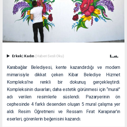
Erkek
|
Kadın
(Haberi Sesli Oku)
Karabağlar Belediyesi, kente kazandırdığı ve modern
mimarisiyle dikkat çeken Kibar Belediye Hizmet
Kompleksi'ne renkli bir dokunuş gerçekleştirdi.
Kompleksinin duvarları, daha estetik görünmesi için “mural”
adı verilen resimlerle süslendi. Pazaryerinin ön
cephesinde 4 farklı desenden oluşan 5 mural çalışma yer
aldı. Resim Öğretmeni ve Ressam Fırat Karapınar'ın
eserleri, görenlerin beğenisini kazandı.