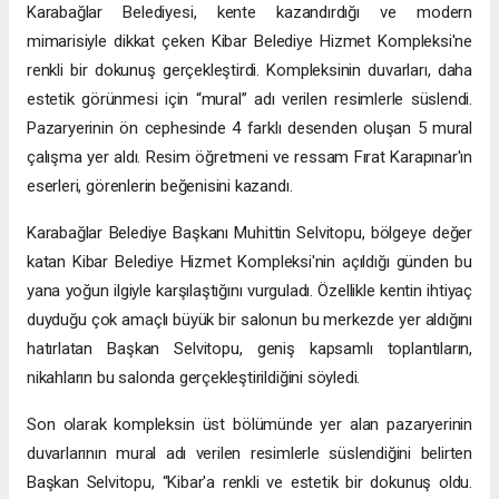
Karabağlar Belediyesi, kente kazandırdığı ve modern
mimarisiyle dikkat çeken Kibar Belediye Hizmet Kompleksi'ne
renkli bir dokunuş gerçekleştirdi. Kompleksinin duvarları, daha
estetik görünmesi için “mural” adı verilen resimlerle süslendi.
Pazaryerinin ön cephesinde 4 farklı desenden oluşan 5 mural
çalışma yer aldı. Resim öğretmeni ve ressam Fırat Karapınar'ın
eserleri, görenlerin beğenisini kazandı.
Karabağlar Belediye Başkanı Muhittin Selvitopu, bölgeye değer
katan Kibar Belediye Hizmet Kompleksi'nin açıldığı günden bu
yana yoğun ilgiyle karşılaştığını vurguladı. Özellikle kentin ihtiyaç
duyduğu çok amaçlı büyük bir salonun bu merkezde yer aldığını
hatırlatan Başkan Selvitopu, geniş kapsamlı toplantıların,
nikahların bu salonda gerçekleştirildiğini söyledi.
Son olarak kompleksin üst bölümünde yer alan pazaryerinin
duvarlarının mural adı verilen resimlerle süslendiğini belirten
Başkan Selvitopu, “Kibar'a renkli ve estetik bir dokunuş oldu.