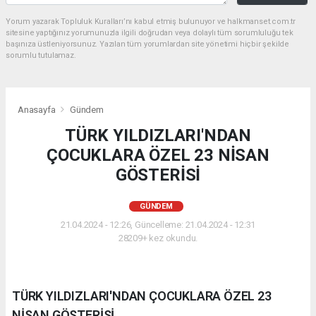
Yorum yazarak Topluluk Kuralları’nı kabul etmiş bulunuyor ve halkmanset.com.tr
sitesine yaptığınız yorumunuzla ilgili doğrudan veya dolaylı tüm sorumluluğu tek
başınıza üstleniyorsunuz. Yazılan tüm yorumlardan site yönetimi hiçbir şekilde
sorumlu tutulamaz.
Anasayfa
Gündem
TÜRK YILDIZLARI'NDAN
ÇOCUKLARA ÖZEL 23 NİSAN
GÖSTERİSİ
GÜNDEM
21.04.2024 - 12:26, Güncelleme: 21.04.2024 - 12:31
28209+ kez okundu.
TÜRK YILDIZLARI'NDAN ÇOCUKLARA ÖZEL 23
NİSAN GÖSTERİSİ