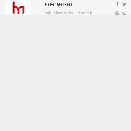
Haber Merkezi
haber@halkmanset.com.tr
Okuyucu Yorumları
(0)
Gönder
Yorum yazarak Topluluk Kuralları’nı kabul etmiş bulunuyor ve halkmanset.com.tr
sitesine yaptığınız yorumunuzla ilgili doğrudan veya dolaylı tüm sorumluluğu tek
başınıza üstleniyorsunuz. Yazılan tüm yorumlardan site yönetimi hiçbir şekilde
sorumlu tutulamaz.
haber paketi
haber scripti
haber yazılımı
Tüm hakları saklı tutulmaktadır.Copyright 2026©