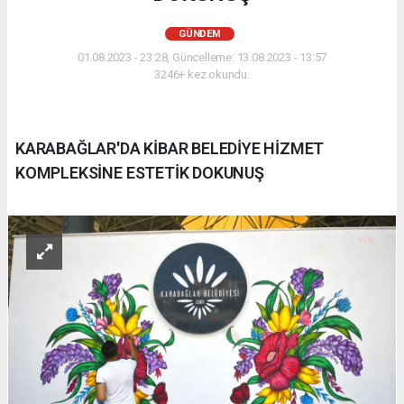
GÜNDEM
01.08.2023 - 23:28, Güncelleme: 13.08.2023 - 13:57
3246+ kez okundu.
KARABAĞLAR'DA KİBAR BELEDİYE HİZMET
KOMPLEKSİNE ESTETİK DOKUNUŞ