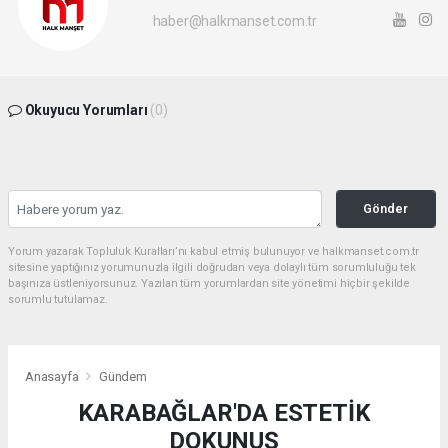
haber@halkmanset.com.tr
Okuyucu Yorumları
(0)
Gönder
Yorum yazarak Topluluk Kuralları’nı kabul etmiş bulunuyor ve halkmanset.com.tr
sitesine yaptığınız yorumunuzla ilgili doğrudan veya dolaylı tüm sorumluluğu tek
başınıza üstleniyorsunuz. Yazılan tüm yorumlardan site yönetimi hiçbir şekilde
sorumlu tutulamaz.
Anasayfa
Gündem
KARABAĞLAR'DA ESTETİK
DOKUNUŞ