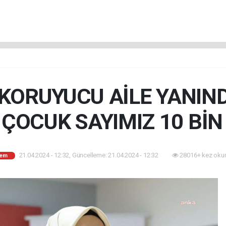
KORUYUCU AİLE YANIN
OCUK SAYIMIZ 10 BİN 
21.04.2024 - 12:32, Güncelleme: 21.04.2024 - 12:32
28016+ kez oku
em