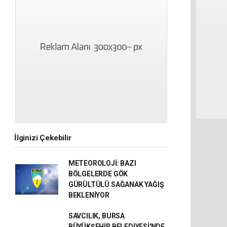
İlginizi Çekebilir
METEOROLOJİ: BAZI
BÖLGELERDE GÖK
GÜRÜLTÜLÜ SAĞANAK YAĞIŞ
BEKLENİYOR
SAVCILIK, BURSA
BÜYÜKŞEHİR BELEDİYESİ'NDE