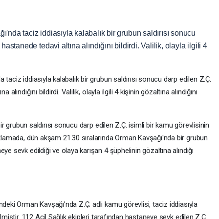
'nda taciz iddiasıyla kalabalık bir grubun saldırısı sonucu
astanede tedavi altına alındığını bildirdi. Valilik, olayla ilgili 4
taciz iddiasıyla kalabalık bir grubun saldırısı sonucu darp edilen Z.Ç.
lındığını bildirdi. Valilik, olayla ilgili 4 kişinin gözaltına alındığını
bir grubun saldırısı sonucu darp edilen Z.Ç. isimli bir kamu görevlisinin
çıklamada, dün akşam 21.30 sıralarında Orman Kavşağı'nda bir grubun
ye sevk edildiği ve olaya karışan 4 şüphelinin gözaltına alındığı
ndeki Orman Kavşağı'nda Z.Ç. adlı kamu görevlisi, taciz iddiasıyla
lmiştir. 112 Acil Sağlık ekipleri tarafından hastaneye sevk edilen Z.Ç