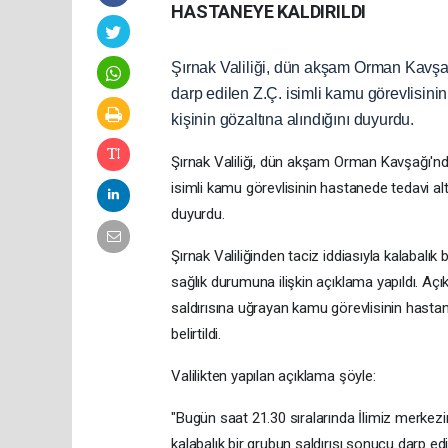
HASTANEYE KALDIRILDI
Şırnak Valiliği, dün akşam Orman Kavşağı
darp edilen Z.Ç. isimli kamu görevlisinin h
kişinin gözaltına alındığını duyurdu.
Şırnak Valiliği, dün akşam Orman Kavşağı'nda 
isimli kamu görevlisinin hastanede tedavi altına a
duyurdu.
Şırnak Valiliğinden taciz iddiasıyla kalabalık 
sağlık durumuna ilişkin açıklama yapıldı. A
saldırısına uğrayan kamu görevlisinin hastane
belirtildi.
Valilikten yapılan açıklama şöyle:
"Bugün saat 21.30 sıralarında İlimiz merkezi
kalabalık bir grubun saldırısı sonucu darp edi