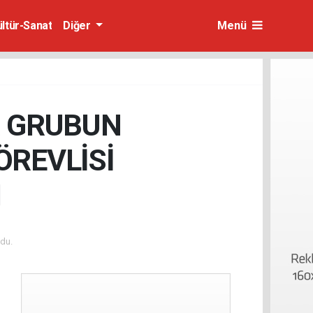
ültür-Sanat
Diğer
Menü
İR GRUBUN
ÖREVLİSİ
I
du.