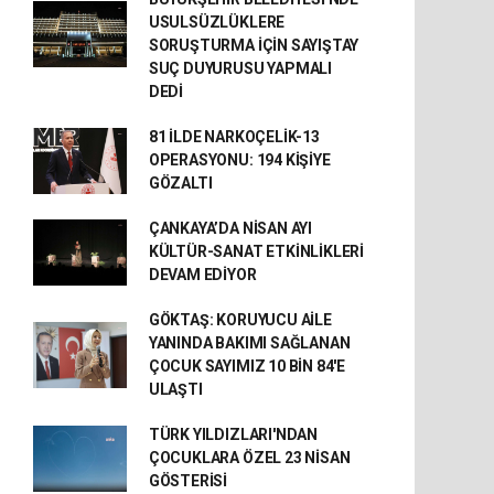
USULSÜZLÜKLERE
SORUŞTURMA İÇİN SAYIŞTAY
SUÇ DUYURUSU YAPMALI
DEDİ
81 İLDE NARKOÇELİK-13
OPERASYONU: 194 KİŞİYE
GÖZALTI
ÇANKAYA’DA NİSAN AYI
KÜLTÜR-SANAT ETKİNLİKLERİ
DEVAM EDİYOR
GÖKTAŞ: KORUYUCU AİLE
YANINDA BAKIMI SAĞLANAN
ÇOCUK SAYIMIZ 10 BİN 84'E
ULAŞTI
TÜRK YILDIZLARI'NDAN
ÇOCUKLARA ÖZEL 23 NİSAN
GÖSTERİSİ