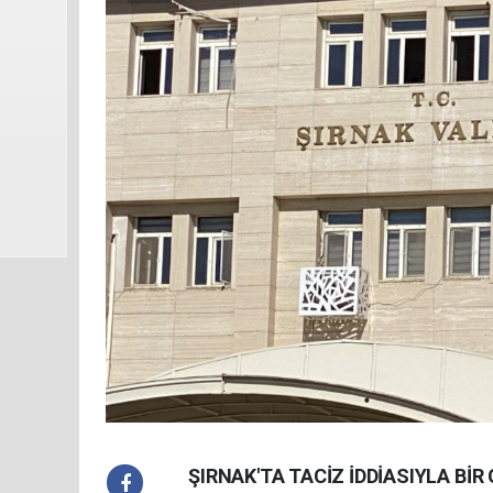
ŞIRNAK'TA TACİZ İDDİASIYLA Bİ