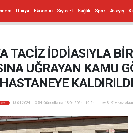
ndem
Dünya
Ekonomi
Siyaset
Sağlık
Spor
Asayiş
K
A TACİZ İDDİASIYLA B
SINA UĞRAYAN KAMU G
HASTANEYE KALDIRILD
13.04.2024 - 10:54, Güncelleme: 13.04.2024 - 10:54
3191+ kez okun
dem