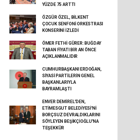
YÜZDE 75 ARTTI
ÖZGÜR ÖZEL, BİLKENT
ÇOCUK SENFONİ ORKESTRASI
KONSERİNİ İZLEDİ
ÖMER FETHİ GÜRER: BUĞDAY
TABAN FİYATI BİR AN ÖNCE
AÇIKLANMALIDIR
CUMHURBAŞKANI ERDOĞAN,
SİYASİ PARTİLERİN GENEL
BAŞKANLARIYLA
BAYRAMLAŞTI
ENVER DEMİREL'DEN,
ETİMESGUT BELEDİYESİ'Nİ
BORÇSUZ DEVRALDIKLARINI
SÖYLEYEN BEŞİKÇİOĞLU'NA
TEŞEKKÜR