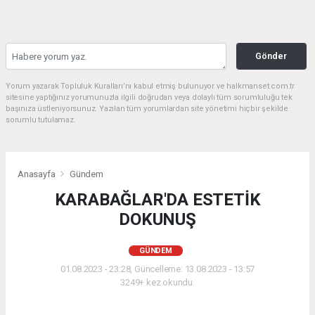
Gönder
Yorum yazarak Topluluk Kuralları’nı kabul etmiş bulunuyor ve halkmanset.com.tr
sitesine yaptığınız yorumunuzla ilgili doğrudan veya dolaylı tüm sorumluluğu tek
başınıza üstleniyorsunuz. Yazılan tüm yorumlardan site yönetimi hiçbir şekilde
sorumlu tutulamaz.
Anasayfa
Gündem
KARABAĞLAR'DA ESTETİK
DOKUNUŞ
GÜNDEM
01.08.2023 - 23:28, Güncelleme: 13.08.2023 - 13:57
3249+ kez okundu.