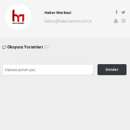
Haber Merkezi
haber@halkmanset.com.tr
Okuyucu Yorumları
(0)
Gönder
Yorum yazarak Topluluk Kuralları’nı kabul etmiş bulunuyor ve halkmanset.com.tr
sitesine yaptığınız yorumunuzla ilgili doğrudan veya dolaylı tüm sorumluluğu tek
başınıza üstleniyorsunuz. Yazılan tüm yorumlardan site yönetimi hiçbir şekilde
sorumlu tutulamaz.
haber paketi
haber scripti
haber yazılımı