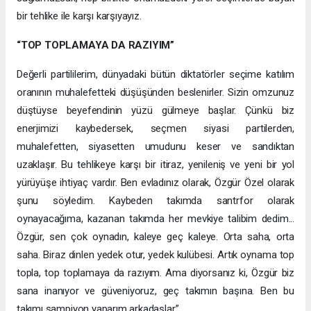
bir tehlike ile karşı karşıyayız.
“TOP TOPLAMAYA DA RAZIYIM”
Değerli partililerim, dünyadaki bütün diktatörler seçime katılım
oranının muhalefetteki düşüşünden beslenirler. Sizin omzunuz
düştüyse beyefendinin yüzü gülmeye başlar. Çünkü biz
enerjimizi kaybedersek, seçmen siyasi partilerden,
muhalefetten, siyasetten umudunu keser ve sandıktan
uzaklaşır. Bu tehlikeye karşı bir itiraz, yenileniş ve yeni bir yol
yürüyüşe ihtiyaç vardır. Ben evladınız olarak, Özgür Özel olarak
şunu söyledim. Kaybeden takımda santrfor olarak
oynayacağıma, kazanan takımda her mevkiye talibim dedim...
Özgür, sen çok oynadın, kaleye geç kaleye. Orta saha, orta
saha. Biraz dinlen yedek otur, yedek kulübesi. Artık oynama top
topla, top toplamaya da razıyım. Ama diyorsanız ki, Özgür biz
sana inanıyor ve güveniyoruz, geç takımın başına. Ben bu
takımı şampiyon yaparım arkadaşlar.”