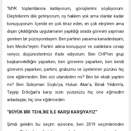
“MYK toplantılarına katılıyorum, görüşlerimi söylüyorum.
Eleştirilerimi dile getiriyorum, oy hakkım yok ama olanlar kadar
konuşuyorum. İçeride en çok itiraz eden, en çok eleştiren ama
dışarı çıkıldığında uygulamanın yapıldığı sırada görevini yapması
gereken bir pozisyondayım. Ben partinin yasama kanadındayım,
ben Meclis’teyim. Partim adına konuşuyor ve saldırılara cevap
veriyor, düşüncelerimizi ifade ediyorum. Ben CHP’nin grup
başkanvekilliğini yaparken, ben görevimi yaparken, ben kendi
görevimi yaparken, partimi, grubumu ve üyelerimin yüzünü hiç
öne eğdirmedim. Ben sizi utandırdım mı? Ben bir eksik yaptım
mı? Ben Süleyman Soylu’ya, Hulusi Akar’a, Binali Yıldırım’a,
Tayyip Erdoğan’a karşı sizin yüzünüzü hiç öne eğmedim
arkadaşlar, hiç öne eğdirmedim.
“BÜYÜK BİR TEHLİKE İLE KARŞI KARŞIYAYIZ”
Şimdi gelelim bu seçim sürecine, ben 2019 seçimlerinden