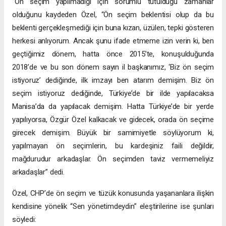
“Ön seçim yapılmadığı için sorumlu tutulduğu zamanlar
olduğunu kaydeden Özel, “Ön seçim beklentisi olup da bu
beklenti gerçekleşmediği için buna kızan, üzülen, tepki gösteren
herkesi anlıyorum. Ancak şunu ifade etmeme izin verin ki, ben
geçtiğimiz dönem, hatta önce 2015’te, konuşulduğunda
2018’de ve bu son dönem sayın il başkanımız, ‘Biz ön seçim
istiyoruz’ dediğinde, ilk imzayı ben atarım demişim. Biz ön
seçim istiyoruz dediğinde, Türkiye’de bir ilde yapılacaksa
Manisa’da da yapılacak demişim. Hatta Türkiye’de bir yerde
yapılıyorsa, Özgür Özel kalkacak ve gidecek, orada ön seçime
girecek demişim. Büyük bir samimiyetle söylüyorum ki,
yapılmayan ön seçimlerin, bu kardeşiniz faili değildir,
mağdurudur arkadaşlar. Ön seçimden taviz vermemeliyiz
arkadaşlar” dedi.
Özel, CHP’de ön seçim ve tüzük konusunda yaşananlara ilişkin
kendisine yönelik “Sen yönetimdeydin” eleştirilerine ise şunları
söyledi: