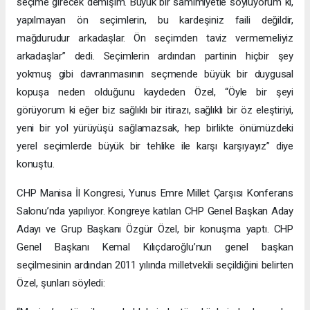
seçime girecek demişim. Büyük bir samimiyetle söylüyorum ki,
yapılmayan ön seçimlerin, bu kardeşiniz faili değildir,
mağdurudur arkadaşlar. Ön seçimden taviz vermemeliyiz
arkadaşlar” dedi. Seçimlerin ardından partinin hiçbir şey
yokmuş gibi davranmasının seçmende büyük bir duygusal
kopuşa neden olduğunu kaydeden Özel, “Öyle bir şeyi
görüyorum ki eğer biz sağlıklı bir itirazı, sağlıklı bir öz eleştiriyi,
yeni bir yol yürüyüşü sağlamazsak, hep birlikte önümüzdeki
yerel seçimlerde büyük bir tehlike ile karşı karşıyayız” diye
konuştu.
CHP Manisa İl Kongresi, Yunus Emre Millet Çarşısı Konferans
Salonu’nda yapılıyor. Kongreye katılan CHP Genel Başkan Aday
Adayı ve Grup Başkanı Özgür Özel, bir konuşma yaptı. CHP
Genel Başkanı Kemal Kılıçdaroğlu’nun genel başkan
seçilmesinin ardından 2011 yılında milletvekili seçildiğini belirten
Özel, şunları söyledi: