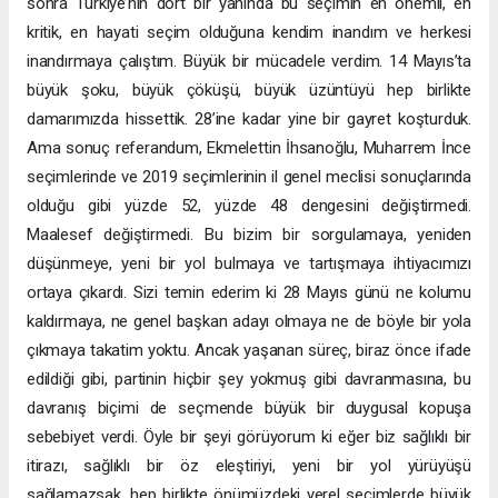
sonra Türkiye’nin dört bir yanında bu seçimin en önemli, en
kritik, en hayati seçim olduğuna kendim inandım ve herkesi
inandırmaya çalıştım. Büyük bir mücadele verdim. 14 Mayıs’ta
büyük şoku, büyük çöküşü, büyük üzüntüyü hep birlikte
damarımızda hissettik. 28’ine kadar yine bir gayret koşturduk.
Ama sonuç referandum, Ekmelettin İhsanoğlu, Muharrem İnce
seçimlerinde ve 2019 seçimlerinin il genel meclisi sonuçlarında
olduğu gibi yüzde 52, yüzde 48 dengesini değiştirmedi.
Maalesef değiştirmedi. Bu bizim bir sorgulamaya, yeniden
düşünmeye, yeni bir yol bulmaya ve tartışmaya ihtiyacımızı
ortaya çıkardı. Sizi temin ederim ki 28 Mayıs günü ne kolumu
kaldırmaya, ne genel başkan adayı olmaya ne de böyle bir yola
çıkmaya takatim yoktu. Ancak yaşanan süreç, biraz önce ifade
edildiği gibi, partinin hiçbir şey yokmuş gibi davranmasına, bu
davranış biçimi de seçmende büyük bir duygusal kopuşa
sebebiyet verdi. Öyle bir şeyi görüyorum ki eğer biz sağlıklı bir
itirazı, sağlıklı bir öz eleştiriyi, yeni bir yol yürüyüşü
sağlamazsak, hep birlikte önümüzdeki yerel seçimlerde büyük