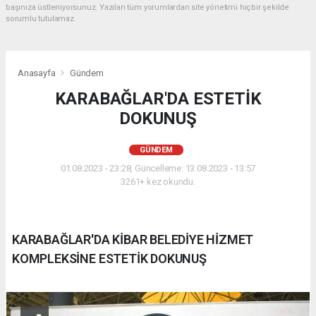
başınıza üstleniyorsunuz. Yazılan tüm yorumlardan site yönetimi hiçbir şekilde
sorumlu tutulamaz.
Anasayfa
Gündem
KARABAĞLAR'DA ESTETİK
DOKUNUŞ
GÜNDEM
01.08.2023 - 23:28, Güncelleme: 13.08.2023 - 13:57
3261+ kez okundu.
KARABAĞLAR'DA KİBAR BELEDİYE HİZMET
KOMPLEKSİNE ESTETİK DOKUNUŞ