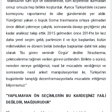
“Manisa’nın tüm ilçe ve beldelerinde, tüm köylerinde durmadan
omuz omuza hep birlikte koşturduk. Ayrıca Türkiye’deki cezaevi
komisyonu raporlarımız ile ülke gündeminde yer aldık.
Yüreğimizi yakan o büyük Soma travmasına ortaya çıkmadan
önce dikkat çekmeye çalıştık, sonrasında davayı geçtiğimiz yıla
kadar aralıksız takip ettik. 2015 gelmeden önce 2014’te bir kez
daha yerel seçim geldi, partimizin il ve ilçe başkanları, bütün
milletvekilleri ve dönem belde belediye başkanları dahil tek aday
olarak ‘Bu görev senindir Özgür’ dediler. İtirazlarıma,
çekincelerime rağmen verilen görevi üstlendim. Birlikte o süreci,
nereden nereye geldiğimizi, nasıl bir mücadele verdiğimizi ve
sonrasında nasıl anket manipülasyonları ile, Türkiye’nin
bugünlerde tanıştığı dezenformasyonlarla mücadele ettiğimizi
biliyorsunuz.”
“YAPILMAYAN ÖN SEÇİMLERİN BU KARDEŞİNİZ FAİLİ
DEĞİLDİR, MAĞDURUDUR”