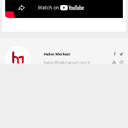
Haber Merkezi
haber@halkmanset.com.tr
Okuyucu Yorumları
(0)
Gönder
Yorum yazarak Topluluk Kuralları’nı kabul etmiş bulunuyor ve halkmanset.com.tr
sitesine yaptığınız yorumunuzla ilgili doğrudan veya dolaylı tüm sorumluluğu tek