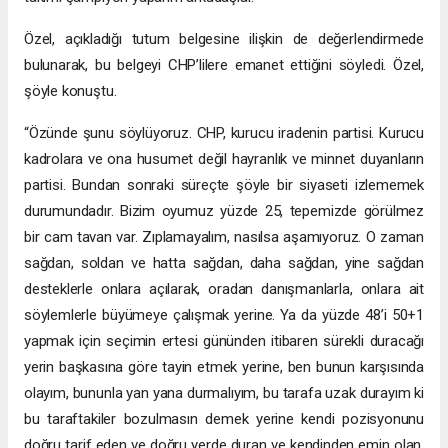
Özel, açıkladığı tutum belgesine ilişkin de değerlendirmede
bulunarak, bu belgeyi CHP’lilere emanet ettiğini söyledi. Özel,
şöyle konuştu.
“Özünde şunu söylüyoruz. CHP, kurucu iradenin partisi. Kurucu
kadrolara ve ona husumet değil hayranlık ve minnet duyanların
partisi. Bundan sonraki süreçte şöyle bir siyaseti izlememek
durumundadır. Bizim oyumuz yüzde 25, tepemizde görülmez
bir cam tavan var. Zıplamayalım, nasılsa aşamıyoruz. O zaman
sağdan, soldan ve hatta sağdan, daha sağdan, yine sağdan
desteklerle onlara açılarak, oradan danışmanlarla, onlara ait
söylemlerle büyümeye çalışmak yerine. Ya da yüzde 48’i 50+1
yapmak için seçimin ertesi gününden itibaren sürekli duracağı
yerin başkasına göre tayin etmek yerine, ben bunun karşısında
olayım, bununla yan yana durmalıyım, bu tarafa uzak durayım ki
bu taraftakiler bozulmasın demek yerine kendi pozisyonunu
doğru tarif eden ve doğru yerde duran ve kendinden emin olan,