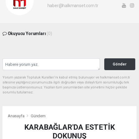
haber@halkmanset.com.tr
Okuyucu Yorumları
(0)
Gönder
Yorum yazarak Topluluk Kuralları’nı kabul etmiş bulunuyor ve halkmanset.com.tr
sitesine yaptığınız yorumunuzla ilgili doğrudan veya dolaylı tüm sorumluluğu tek
başınıza üstleniyorsunuz. Yazılan tüm yorumlardan site yönetimi hiçbir şekilde
sorumlu tutulamaz.
Anasayfa
Gündem
KARABAĞLAR'DA ESTETİK
DOKUNUŞ