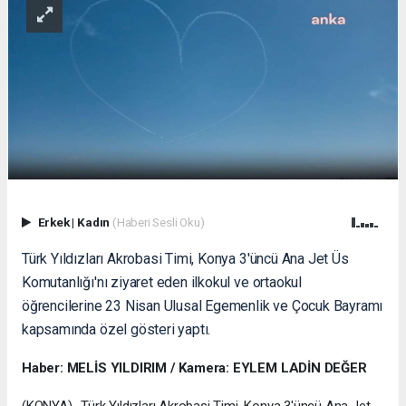
Erkek
|
Kadın
(Haberi Sesli Oku)
Türk Yıldızları Akrobasi Timi, Konya 3'üncü Ana Jet Üs
Komutanlığı'nı ziyaret eden ilkokul ve ortaokul
öğrencilerine 23 Nisan Ulusal Egemenlik ve Çocuk Bayramı
kapsamında özel gösteri yaptı.
Haber: MELİS YILDIRIM / Kamera: EYLEM LADİN DEĞER
(KONYA)- Türk Yıldızları Akrobasi Timi, Konya 3'üncü Ana Jet