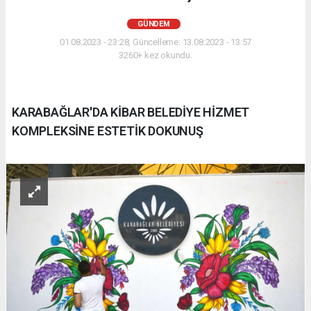
GÜNDEM
01.08.2023 - 23:28, Güncelleme: 13.08.2023 - 13:57
3260+ kez okundu.
KARABAĞLAR'DA KİBAR BELEDİYE HİZMET
KOMPLEKSİNE ESTETİK DOKUNUŞ