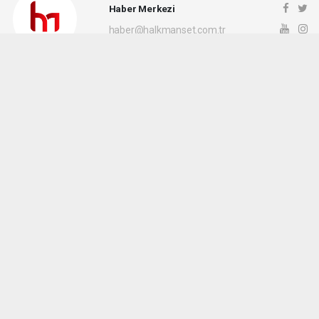
Haber Merkezi
haber@halkmanset.com.tr
Okuyucu Yorumları
(0)
Gönder
Yorum yazarak Topluluk Kuralları’nı kabul etmiş bulunuyor ve halkmanset.com.tr
sitesine yaptığınız yorumunuzla ilgili doğrudan veya dolaylı tüm sorumluluğu tek
başınıza üstleniyorsunuz. Yazılan tüm yorumlardan site yönetimi hiçbir şekilde
sorumlu tutulamaz.
haber paketi
haber scripti
haber yazılımı
Tüm hakları saklı tutulmaktadır.Copyright 2026©