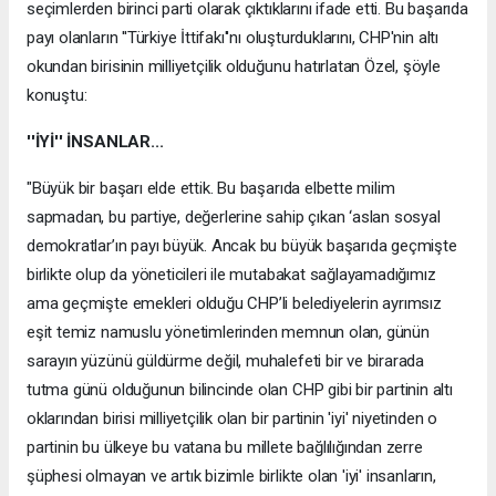
seçimlerden birinci parti olarak çıktıklarını ifade etti. Bu başarıda
payı olanların ''Türkiye İttifakı''nı oluşturduklarını, CHP'nin altı
okundan birisinin milliyetçilik olduğunu hatırlatan Özel, şöyle
konuştu:
''İYİ'' İNSANLAR...
"Büyük bir başarı elde ettik. Bu başarıda elbette milim
sapmadan, bu partiye, değerlerine sahip çıkan ‘aslan sosyal
demokratlar’ın payı büyük. Ancak bu büyük başarıda geçmişte
birlikte olup da yöneticileri ile mutabakat sağlayamadığımız
ama geçmişte emekleri olduğu CHP’li belediyelerin ayrımsız
eşit temiz namuslu yönetimlerinden memnun olan, günün
sarayın yüzünü güldürme değil, muhalefeti bir ve birarada
tutma günü olduğunun bilincinde olan CHP gibi bir partinin altı
oklarından birisi milliyetçilik olan bir partinin 'iyi' niyetinden o
partinin bu ülkeye bu vatana bu millete bağlılığından zerre
şüphesi olmayan ve artık bizimle birlikte olan 'iyi' insanların,