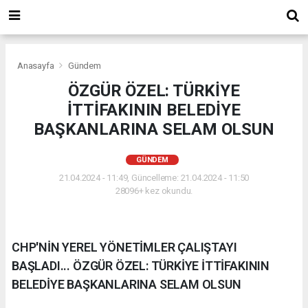
Anasayfa
Gündem
ÖZGÜR ÖZEL: TÜRKİYE
İTTİFAKININ BELEDİYE
BAŞKANLARINA SELAM OLSUN
GÜNDEM
21.04.2024 - 11:49, Güncelleme: 21.04.2024 - 11:50
28096+ kez okundu.
CHP'NİN YEREL YÖNETİMLER ÇALIŞTAYI
BAŞLADI... ÖZGÜR ÖZEL: TÜRKİYE İTTİFAKININ
BELEDİYE BAŞKANLARINA SELAM OLSUN