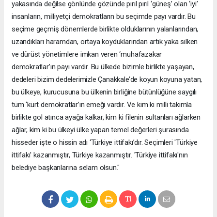
yakasında değilse gönlünde gözünde pırıl pırıl ‘güneş’ olan ‘iyi’
insanların, milliyetçi demokratların bu seçimde payı vardır. Bu
seçime geçmiş dönemlerde birlikte olduklarının yalanlarından,
uzandıkları haramdan, ortaya koyduklarından artık yaka silken
ve dürüst yönetimlere imkan veren ‘muhafazakar
demokratlar’ın payı vardır. Bu ülkede bizimle birlikte yaşayan,
dedeleri bizim dedelerimizle Çanakkale’de koyun koyuna yatan,
bu ülkeye, kurucusuna bu ülkenin birliğine bütünlüğüne saygılı
tüm ‘kürt demokratlar’ın emeği vardır. Ve kim ki milli takımla
birlikte gol atınca ayağa kalkar, kim ki filenin sultanları ağlarken
ağlar, kim ki bu ülkeyi ülke yapan temel değerleri şurasında
hisseder işte o hissin adı ‘Türkiye ittifakı’dır. Seçimleri 'Türkiye
ittifakı' kazanmıştır, Türkiye kazanmıştır. 'Türkiye ittifakı'nın
belediye başkanlarına selam olsun."