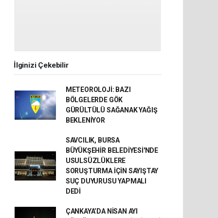
İlginizi Çekebilir
METEOROLOJİ: BAZI
BÖLGELERDE GÖK
GÜRÜLTÜLÜ SAĞANAK YAĞIŞ
BEKLENİYOR
SAVCILIK, BURSA
BÜYÜKŞEHİR BELEDİYESİ'NDE
USULSÜZLÜKLERE
SORUŞTURMA İÇİN SAYIŞTAY
SUÇ DUYURUSU YAPMALI
DEDİ
ÇANKAYA’DA NİSAN AYI