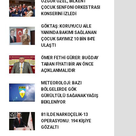
ÖZGÜR ÖZEL, BİLKENT
ÇOCUK SENFONİ ORKESTRASI
KONSERİNİ İZLEDİ
GÖKTAŞ: KORUYUCU AİLE
YANINDA BAKIMI SAĞLANAN
ÇOCUK SAYIMIZ 10 BİN 84'E
ULAŞTI
ÖMER FETHİ GÜRER: BUĞDAY
TABAN FİYATI BİR AN ÖNCE
AÇIKLANMALIDIR
METEOROLOJİ: BAZI
BÖLGELERDE GÖK
GÜRÜLTÜLÜ SAĞANAK YAĞIŞ
BEKLENİYOR
81 İLDE NARKOÇELİK-13
OPERASYONU: 194 KİŞİYE
GÖZALTI