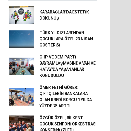
KARABAĞLAR'DA ESTETİK
DOKUNUŞ
TÜRK YILDIZLARI'NDAN
ÇOCUKLARA ÖZEL 23 NİSAN
GÖSTERİSİ
CHP VE DEM PARTİ
BAYRAMLAŞMASINDA VAN VE
HATAY'DA YAŞANANLAR
KONUŞULDU
ÖMER FETHİ GÜRER:
ÇİFTÇİLERİN BANKALARA
OLAN KREDİ BORCU 1 YILDA
YÜZDE 75 ARTTI
ÖZGÜR ÖZEL, BİLKENT
ÇOCUK SENFONİ ORKESTRASI
KONSERİNİ İZLEDİ