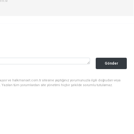
m.tr
Gönder
nuyor ve halkmanset.com.tr sitesine yaptığınız yorumunuzla ilgili doğrudan veya
. Yazılan tüm yorumlardan site yönetimi hiçbir şekilde sorumlu tutulamaz.