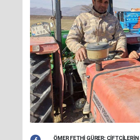
ÖMER FETHİ GÜRER: ÇİFTÇİLERİN