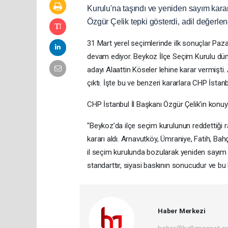
Kurulu'na taşındı ve yeniden sayım kararı
Özgür Çelik tepki gösterdi, adil değerlen
31 Mart yerel seçimlerinde ilk sonuçlar Pazar
devam ediyor. Beykoz İlçe Seçim Kurulu dün 
adayı Alaattin Köseler lehine karar vermişti.
çıktı. İşte bu ve benzeri kararlara CHP İstanb
CHP İstanbul İl Başkanı Özgür Çelik'in konuya
"Beykoz’da ilçe seçim kurulunun reddettiği ra
kararı aldı. Arnavutköy, Ümraniye, Fatih, Bahç
il seçim kurulunda bozularak yeniden sayım ka
standarttır, siyasi baskının sonucudur ve bu
Haber Merkezi