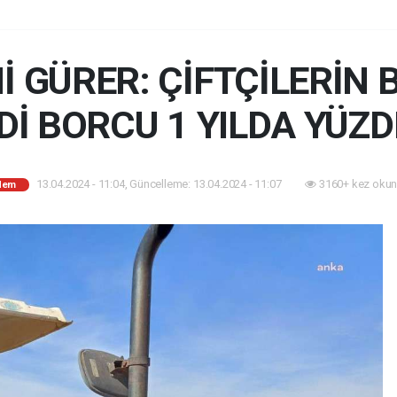
İ GÜRER: ÇİFTÇİLERİN
İ BORCU 1 YILDA YÜZD
13.04.2024 - 11:04, Güncelleme: 13.04.2024 - 11:07
3160+ kez okun
dem