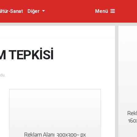
ültür-Sanat
Diğer
Menü
M TEPKİSİ
du.