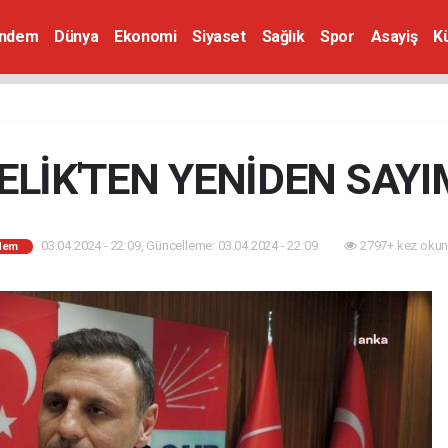
ndem
Dünya
Ekonomi
Siyaset
Sağlık
Spor
Asayiş
K
LİK'TEN YENİDEN SAYI
03.04.2024 - 22:09, Güncelleme: 03.04.2024 - 22:09
2797+ kez okun
dem