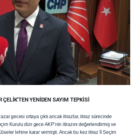
 ÇELİK'TEN YENİDEN SAYIM TEPKİSİ
zar gecesi ortaya çıktı ancak itirazlar, itiraz sürecinde
eçim Kurulu dün gece AKP'nin itirazını değerlendirmiş ve
öseler lehine karar vermişti. Ancak bu kez itiraz İl Seçim