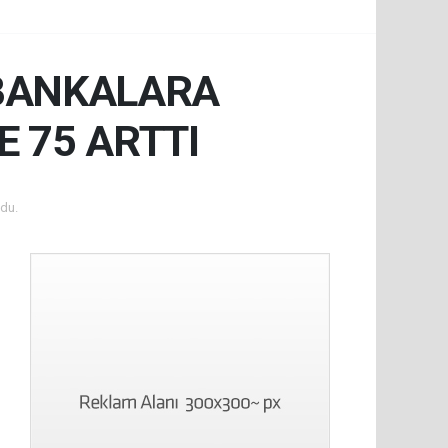
 BANKALARA
E 75 ARTTI
du.