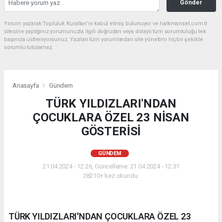
Gönder
Yorum yazarak Topluluk Kuralları’nı kabul etmiş bulunuyor ve halkmanset.com.tr
sitesine yaptığınız yorumunuzla ilgili doğrudan veya dolaylı tüm sorumluluğu tek
başınıza üstleniyorsunuz. Yazılan tüm yorumlardan site yönetimi hiçbir şekilde
sorumlu tutulamaz.
Anasayfa
Gündem
TÜRK YILDIZLARI'NDAN
ÇOCUKLARA ÖZEL 23 NİSAN
GÖSTERİSİ
GÜNDEM
21.04.2024 - 12:26, Güncelleme: 21.04.2024 - 12:31
28210+ kez okundu.
TÜRK YILDIZLARI'NDAN ÇOCUKLARA ÖZEL 23