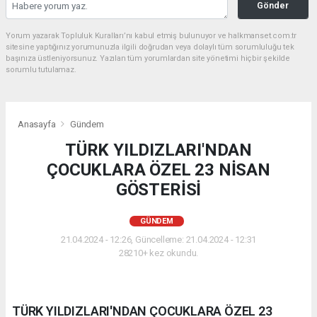
Gönder
Yorum yazarak Topluluk Kuralları’nı kabul etmiş bulunuyor ve halkmanset.com.tr
sitesine yaptığınız yorumunuzla ilgili doğrudan veya dolaylı tüm sorumluluğu tek
başınıza üstleniyorsunuz. Yazılan tüm yorumlardan site yönetimi hiçbir şekilde
sorumlu tutulamaz.
Anasayfa
Gündem
TÜRK YILDIZLARI'NDAN
ÇOCUKLARA ÖZEL 23 NİSAN
GÖSTERİSİ
GÜNDEM
21.04.2024 - 12:26, Güncelleme: 21.04.2024 - 12:31
28210+ kez okundu.
TÜRK YILDIZLARI'NDAN ÇOCUKLARA ÖZEL 23