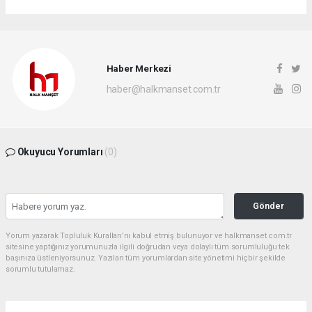
Haber Merkezi
haber@halkmanset.com.tr
Okuyucu Yorumları
(0)
Gönder
Yorum yazarak Topluluk Kuralları’nı kabul etmiş bulunuyor ve halkmanset.com.tr
sitesine yaptığınız yorumunuzla ilgili doğrudan veya dolaylı tüm sorumluluğu tek
başınıza üstleniyorsunuz. Yazılan tüm yorumlardan site yönetimi hiçbir şekilde
sorumlu tutulamaz.