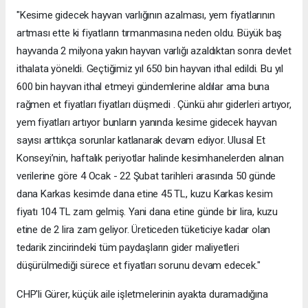
"Kesime gidecek hayvan varlığının azalması, yem fiyatlarının
artması ette ki fiyatların tırmanmasına neden oldu. Büyük baş
hayvanda 2 milyona yakın hayvan varlığı azaldıktan sonra devlet
ithalata yöneldi. Geçtiğimiz yıl 650 bin hayvan ithal edildi. Bu yıl
600 bin hayvan ithal etmeyi gündemlerine aldılar ama buna
rağmen et fiyatları fiyatları düşmedi . Çünkü ahır giderleri artıyor,
yem fiyatları artıyor bunların yanında kesime gidecek hayvan
sayısı arttıkça sorunlar katlanarak devam ediyor. Ulusal Et
Konseyi’nin, haftalık periyotlar halinde kesimhanelerden alınan
verilerine göre 4 Ocak - 22 Şubat tarihleri arasında 50 günde
dana Karkas kesimde dana etine 45 TL, kuzu Karkas kesim
fiyatı 104 TL zam gelmiş. Yani dana etine günde bir lira, kuzu
etine de 2 lira zam geliyor. Üreticeden tüketiciye kadar olan
tedarik zincirindeki tüm paydaşların gider maliyetleri
düşürülmediği sürece et fiyatları sorunu devam edecek."
CHP'li Gürer, küçük aile işletmelerinin ayakta duramadığına