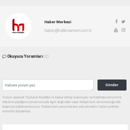
Haber Merkezi
haber@halkmanset.com.tr
Okuyucu Yorumları
(0)
Gönder
Yorum yazarak Topluluk Kuralları’nı kabul etmiş bulunuyor ve halkmanset.com.tr
sitesine yaptığınız yorumunuzla ilgili doğrudan veya dolaylı tüm sorumluluğu tek
başınıza üstleniyorsunuz. Yazılan tüm yorumlardan site yönetimi hiçbir şekilde
sorumlu tutulamaz.