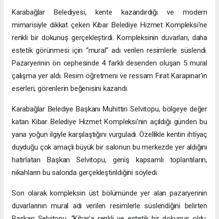
Karabağlar Belediyesi, kente kazandırdığı ve modern
mimarisiyle dikkat çeken Kibar Belediye Hizmet Kompleksi'ne
renkli bir dokunuş gerçekleştirdi. Kompleksinin duvarları, daha
estetik görünmesi için “mural” adı verilen resimlerle süslendi.
Pazaryerinin ön cephesinde 4 farklı desenden oluşan 5 mural
çalışma yer aldı. Resim öğretmeni ve ressam Fırat Karapınar'ın
eserleri, görenlerin beğenisini kazandı.
Karabağlar Belediye Başkanı Muhittin Selvitopu, bölgeye değer
katan Kibar Belediye Hizmet Kompleksi'nin açıldığı günden bu
yana yoğun ilgiyle karşılaştığını vurguladı. Özellikle kentin ihtiyaç
duyduğu çok amaçlı büyük bir salonun bu merkezde yer aldığını
hatırlatan Başkan Selvitopu, geniş kapsamlı toplantıların,
nikahların bu salonda gerçekleştirildiğini söyledi.
Son olarak kompleksin üst bölümünde yer alan pazaryerinin
duvarlarının mural adı verilen resimlerle süslendiğini belirten
Başkan Selvitopu, “Kibar'a renkli ve estetik bir dokunuş oldu.