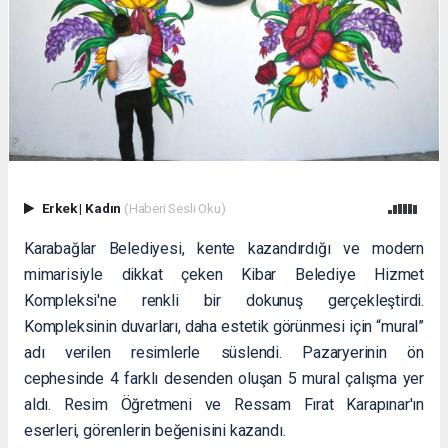
Erkek
|
Kadın
(Haberi Sesli Oku)
Karabağlar Belediyesi, kente kazandırdığı ve modern
mimarisiyle dikkat çeken Kibar Belediye Hizmet
Kompleksi'ne renkli bir dokunuş gerçekleştirdi.
Kompleksinin duvarları, daha estetik görünmesi için “mural”
adı verilen resimlerle süslendi. Pazaryerinin ön
cephesinde 4 farklı desenden oluşan 5 mural çalışma yer
aldı. Resim Öğretmeni ve Ressam Fırat Karapınar'ın
eserleri, görenlerin beğenisini kazandı.