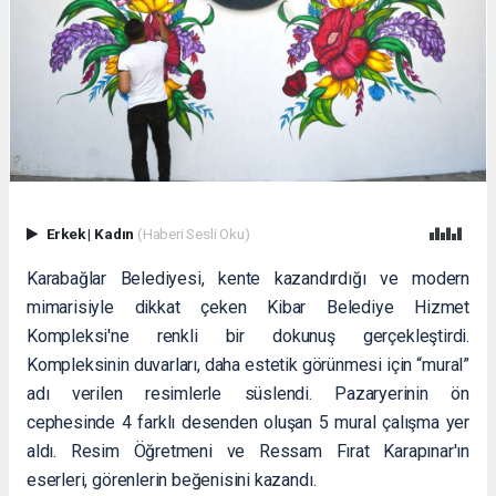
Erkek
|
Kadın
(Haberi Sesli Oku)
Karabağlar Belediyesi, kente kazandırdığı ve modern
mimarisiyle dikkat çeken Kibar Belediye Hizmet
Kompleksi'ne renkli bir dokunuş gerçekleştirdi.
Kompleksinin duvarları, daha estetik görünmesi için “mural”
adı verilen resimlerle süslendi. Pazaryerinin ön
cephesinde 4 farklı desenden oluşan 5 mural çalışma yer
aldı. Resim Öğretmeni ve Ressam Fırat Karapınar'ın
eserleri, görenlerin beğenisini kazandı.