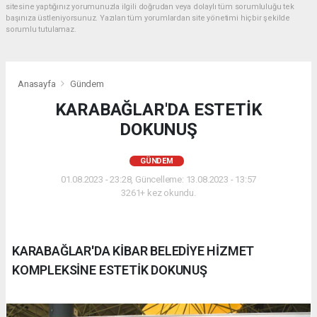
sitesine yaptığınız yorumunuzla ilgili doğrudan veya dolaylı tüm sorumluluğu tek
başınıza üstleniyorsunuz. Yazılan tüm yorumlardan site yönetimi hiçbir şekilde
sorumlu tutulamaz.
Anasayfa
Gündem
KARABAĞLAR'DA ESTETİK
DOKUNUŞ
GÜNDEM
01.08.2023 - 23:28, Güncelleme: 13.08.2023 - 13:57
3261+ kez okundu.
KARABAĞLAR'DA KİBAR BELEDİYE HİZMET
KOMPLEKSİNE ESTETİK DOKUNUŞ