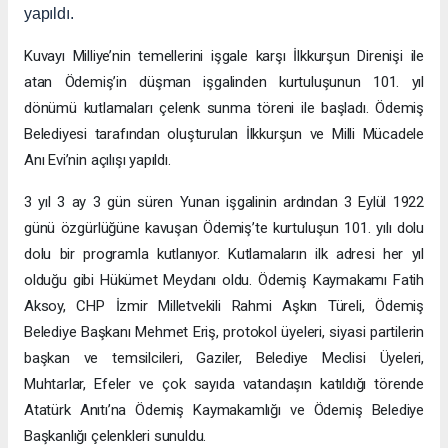
yapıldı.
Kuvayı Milliye’nin temellerini işgale karşı İlkkurşun Direnişi ile
atan Ödemiş’in düşman işgalinden kurtuluşunun 101. yıl
dönümü kutlamaları çelenk sunma töreni ile başladı. Ödemiş
Belediyesi tarafından oluşturulan İlkkurşun ve Milli Mücadele
Anı Evi’nin açılışı yapıldı.
3 yıl 3 ay 3 gün süren Yunan işgalinin ardından 3 Eylül 1922
günü özgürlüğüne kavuşan Ödemiş’te kurtuluşun 101. yılı dolu
dolu bir programla kutlanıyor. Kutlamaların ilk adresi her yıl
olduğu gibi Hükümet Meydanı oldu. Ödemiş Kaymakamı Fatih
Aksoy, CHP İzmir Milletvekili Rahmi Aşkın Türeli, Ödemiş
Belediye Başkanı Mehmet Eriş, protokol üyeleri, siyasi partilerin
başkan ve temsilcileri, Gaziler, Belediye Meclisi Üyeleri,
Muhtarlar, Efeler ve çok sayıda vatandaşın katıldığı törende
Atatürk Anıtı’na Ödemiş Kaymakamlığı ve Ödemiş Belediye
Başkanlığı çelenkleri sunuldu.