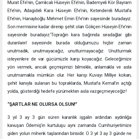
Murat Efe’nin, Çamlıcalı Hüseyin Efe’nin, Bademyeli Kör Bayram
Efe’nin, Adagideli Kara Hüseyin Efe’nin, Ketendereli Mustafa
Efe’nin, Hanaylıoğlu Mehmet Emin Efe’nin sayesinde buradayız.
Son mermisine kadar direnip şehit olan Gökçen Hüseyin Efe’nin
sayesinde buradayız.‘Toprağın kara bağrında sıradağlar gibi
duranların’ sayesinde burada olduğumuzu hiçbir zaman
unutmadık, unutmayacağız, unutturmayacağız. Unutturmak
isteyenlere de var gücümüzle karşı koyacağız. Geleceğimize
yön vermek, ancak geçmişimizi bilmekle, anlamakla ve asla
unutmamakla mümkün olur. Her karışı Kuvayı Milliye kokan,
şehit kanıyla sulanan bu topraklarda, Mustafa Kemal’in açtığı
yolda, gösterdiği hedefe yürümekten asla vazgeçmeyeceğiz!
“ŞARTLAR NE OLURSA OLSUN!”
3 yıl 3 ay 3 gün süren karanlık işgalin ardından aydınlığa
kavuşan Ödemiş’in kurtuluşu aynı zamanda Cumhuriyetimize
giden yolun mihenk taşlarından birisidir. O 3 yıl 3 ay 3 günde ne