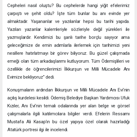
Cepheleri nasıl oluştu? Bu cephelerde hangi yiğit efelerimiz
çarpıştı ve şehit oldu? İşte tüm bunlar bu anı evinde yer
almaktadır. Yaşananlar ve yazılanlar hepsi bu tarihi yapıda.
Yazıları yazanlar kalemleriyle sözleriyle değil yürekleri ile
yazmışlardır. Kendimizi bu şanlı tarihe borçlu sayıyor ama
geleceğimize de emin adımlarla ilerlemek için tarihimizi yeni
nesillere hatırlatmayı bir görev biliyoruz. Bu güzel çalışmada
emeği olan tüm arkadaşlarımı kutluyorum. Tüm Ödemişlileri ve
özellikle de öğrencilerimizi İlkkurşun ve Milli Mücadele Anı
Evimize bekliyoruz” dedi.
Konuşmaların ardından İlkkurşun ve Milli Mücadele Anı Evi’nin
açılış kurdelesi kesildi. Ödemiş Belediye Başkan Yardımcısı Ufuk
Kızıler, Anı Evi’nin temalı odalarında yer alan belge ve görsel
çalışmalarla ilgili katılımcılara bilgiler verdi. Efelerin Ressamı
Mustafa Ali Kasap’ın bu özel yapıya özel olarak hazırladığı
Atatürk portresi ilgi ile incelendi.