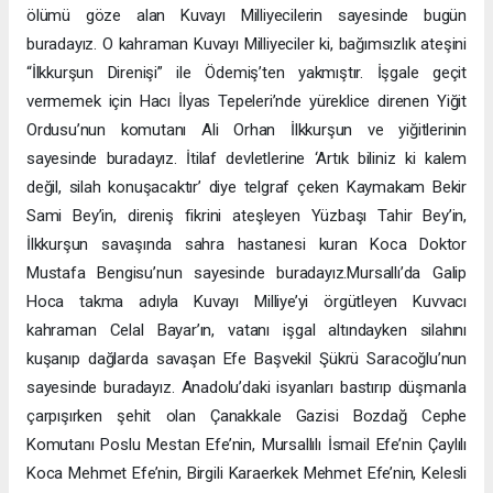
ölümü göze alan Kuvayı Milliyecilerin sayesinde bugün
buradayız. O kahraman Kuvayı Milliyeciler ki, bağımsızlık ateşini
“İlkkurşun Direnişi” ile Ödemiş’ten yakmıştır. İşgale geçit
vermemek için Hacı İlyas Tepeleri’nde yüreklice direnen Yiğit
Ordusu’nun komutanı Ali Orhan İlkkurşun ve yiğitlerinin
sayesinde buradayız. İtilaf devletlerine ‘Artık biliniz ki kalem
değil, silah konuşacaktır’ diye telgraf çeken Kaymakam Bekir
Sami Bey’in, direniş fikrini ateşleyen Yüzbaşı Tahir Bey’in,
İlkkurşun savaşında sahra hastanesi kuran Koca Doktor
Mustafa Bengisu’nun sayesinde buradayız.Mursallı’da Galip
Hoca takma adıyla Kuvayı Milliye’yi örgütleyen Kuvvacı
kahraman Celal Bayar’ın, vatanı işgal altındayken silahını
kuşanıp dağlarda savaşan Efe Başvekil Şükrü Saracoğlu’nun
sayesinde buradayız. Anadolu’daki isyanları bastırıp düşmanla
çarpışırken şehit olan Çanakkale Gazisi Bozdağ Cephe
Komutanı Poslu Mestan Efe’nin, Mursallılı İsmail Efe’nin Çaylılı
Koca Mehmet Efe’nin, Birgili Karaerkek Mehmet Efe’nin, Kelesli