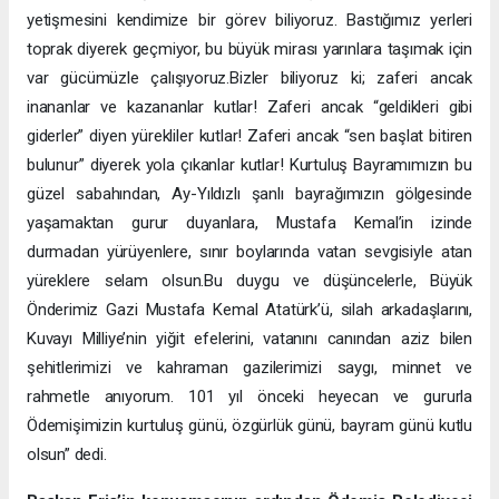
yetişmesini kendimize bir görev biliyoruz. Bastığımız yerleri
toprak diyerek geçmiyor, bu büyük mirası yarınlara taşımak için
var gücümüzle çalışıyoruz.Bizler biliyoruz ki; zaferi ancak
inananlar ve kazananlar kutlar! Zaferi ancak “geldikleri gibi
giderler” diyen yürekliler kutlar! Zaferi ancak “sen başlat bitiren
bulunur” diyerek yola çıkanlar kutlar! Kurtuluş Bayramımızın bu
güzel sabahından, Ay-Yıldızlı şanlı bayrağımızın gölgesinde
yaşamaktan gurur duyanlara, Mustafa Kemal’in izinde
durmadan yürüyenlere, sınır boylarında vatan sevgisiyle atan
yüreklere selam olsun.Bu duygu ve düşüncelerle, Büyük
Önderimiz Gazi Mustafa Kemal Atatürk’ü, silah arkadaşlarını,
Kuvayı Milliye’nin yiğit efelerini, vatanını canından aziz bilen
şehitlerimizi ve kahraman gazilerimizi saygı, minnet ve
rahmetle anıyorum. 101 yıl önceki heyecan ve gururla
Ödemişimizin kurtuluş günü, özgürlük günü, bayram günü kutlu
olsun” dedi.