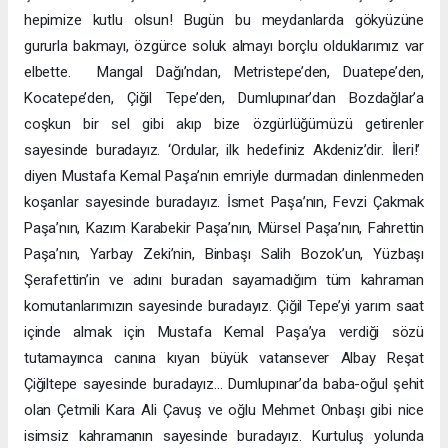
hepimize kutlu olsun! Bugün bu meydanlarda gökyüzüne
gururla bakmayı, özgürce soluk almayı borçlu olduklarımız var
elbette. Mangal Dağı’ndan, Metristepe’den, Duatepe’den,
Kocatepe’den, Çiğil Tepe’den, Dumlupınar’dan Bozdağlar’a
coşkun bir sel gibi akıp bize özgürlüğümüzü getirenler
sayesinde buradayız. ‘Ordular, ilk hedefiniz Akdeniz’dir. İleri!’
diyen Mustafa Kemal Paşa’nın emriyle durmadan dinlenmeden
koşanlar sayesinde buradayız. İsmet Paşa’nın, Fevzi Çakmak
Paşa’nın, Kazım Karabekir Paşa’nın, Mürsel Paşa’nın, Fahrettin
Paşa’nın, Yarbay Zeki’nin, Binbaşı Salih Bozok’un, Yüzbaşı
Şerafettin’in ve adını buradan sayamadığım tüm kahraman
komutanlarımızın sayesinde buradayız. Çiğil Tepe’yi yarım saat
içinde almak için Mustafa Kemal Paşa’ya verdiği sözü
tutamayınca canına kıyan büyük vatansever Albay Reşat
Çiğiltepe sayesinde buradayız… Dumlupınar’da baba-oğul şehit
olan Çetmili Kara Ali Çavuş ve oğlu Mehmet Onbaşı gibi nice
isimsiz kahramanın sayesinde buradayız. Kurtuluş yolunda