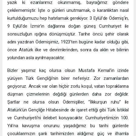
yazık ki ezanlarımız okunmamış, bayrağımız göndere
çekilememiştir. İşte o günleri unutmamak, o karanlıktan nasıl
kurtulduğumuzu hep hatırlamak gerekiyor. 3 Eylül’de Ödemiş’in,
9 Eylül’de İzmir’in dağlarına doğan güneş Cumhuriyet ile
sonsuzluğun ışığına dönüşmüştür. Tarihe öncü şehir olarak
adını yazdıran Ödemişimiz, 1923’ten bugüne kadar olduğu gibi,
önce Atatürk ilke ve devrimlerinden, sonra da aklın ve bilimin
yolundan asla ayrılmayacaktır.
Bizler yaşımız kaç olursa olsun Mustafa Kemal’in izinde
yürüyen Türk Gençliği’nin birer neferiyiz. Zor zamanlardan
geçiyoruz. Ancak var olan hiçbir zorlu koşul, vatan topraklarına
düşman çizmelerinin değdiği günlerden daha zor değildir.
Şartlar ne olursa olsun Ödemişliler, “İlkkurşun ruhu” ile
Atatürk’ün Gençliğe Hitabesinde de işaret ettiği gibi Türk İstiklal
ve Cumhuriyeti’ni ilelebet koruyacaktır. Cumhuriyetimizin 100.
Yılı’na kavuşma onurunu yaşadığımız bu tarihi günlerde
çocuklarımızın şanlı tarihimizden aldığımız güç ve ilhamla