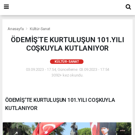
Anasayfa
Kültür-Sanat
ÖDEMİŞ'TE KURTULUŞUN 101.YILI
COŞKUYLA KUTLANIYOR
KÜLTÜR-SANAT
03.09.2023 - 17:54, Güncelleme: 03.09.2023 - 17:54
3092+ kez okundu.
ÖDEMİŞ'TE KURTULUŞUN 101.YILI COŞKUYLA
KUTLANIYOR