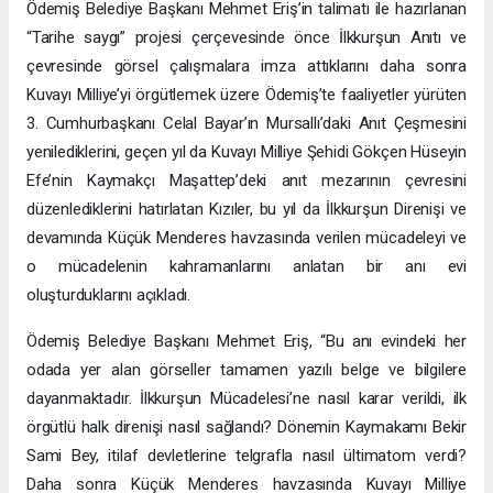
Ödemiş Belediye Başkanı Mehmet Eriş’in talimatı ile hazırlanan
“Tarihe saygı” projesi çerçevesinde önce İlkkurşun Anıtı ve
çevresinde görsel çalışmalara imza attıklarını daha sonra
Kuvayı Milliye’yi örgütlemek üzere Ödemiş’te faaliyetler yürüten
3. Cumhurbaşkanı Celal Bayar’ın Mursallı’daki Anıt Çeşmesini
yenilediklerini, geçen yıl da Kuvayı Milliye Şehidi Gökçen Hüseyin
Efe’nin Kaymakçı Maşattep’deki anıt mezarının çevresini
düzenlediklerini hatırlatan Kızıler, bu yıl da İlkkurşun Direnişi ve
devamında Küçük Menderes havzasında verilen mücadeleyi ve
o mücadelenin kahramanlarını anlatan bir anı evi
oluşturduklarını açıkladı.
Ödemiş Belediye Başkanı Mehmet Eriş, “Bu anı evindeki her
odada yer alan görseller tamamen yazılı belge ve bilgilere
dayanmaktadır. İlkkurşun Mücadelesi’ne nasıl karar verildi, ilk
örgütlü halk direnişi nasıl sağlandı? Dönemin Kaymakamı Bekir
Sami Bey, itilaf devletlerine telgrafla nasıl ültimatom verdi?
Daha sonra Küçük Menderes havzasında Kuvayı Milliye