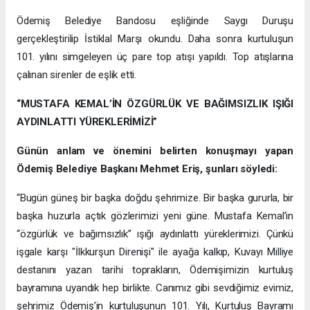
Ödemiş Belediye Bandosu eşliğinde Saygı Duruşu
gerçekleştirilip İstiklal Marşı okundu. Daha sonra kurtuluşun
101. yılını simgeleyen üç pare top atışı yapıldı. Top atışlarına
çalınan sirenler de eşlik etti.
“MUSTAFA KEMAL’İN ÖZGÜRLÜK VE BAĞIMSIZLIK IŞIĞI
AYDINLATTI YÜREKLERİMİZİ”
Günün anlam ve önemini belirten konuşmayı yapan
Ödemiş Belediye Başkanı Mehmet Eriş, şunları söyledi:
“Bugün güneş bir başka doğdu şehrimize. Bir başka gururla, bir
başka huzurla açtık gözlerimizi yeni güne. Mustafa Kemal’in
“özgürlük ve bağımsızlık” ışığı aydınlattı yüreklerimizi. Çünkü
işgale karşı "İlkkurşun Direnişi" ile ayağa kalkıp, Kuvayı Milliye
destanını yazan tarihi toprakların, Ödemişimizin kurtuluş
bayramına uyandık hep birlikte. Canımız gibi sevdiğimiz evimiz,
şehrimiz Ödemiş’in kurtuluşunun 101. Yılı, Kurtuluş Bayramı