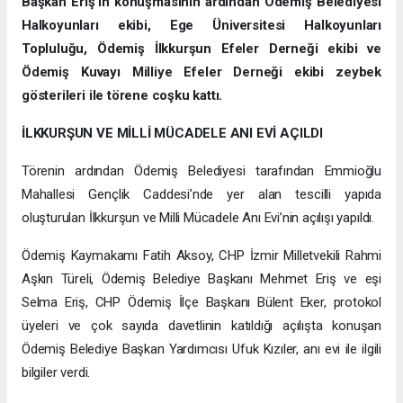
Başkan Eriş’in konuşmasının ardından Ödemiş Belediyesi
Halkoyunları ekibi, Ege Üniversitesi Halkoyunları
Topluluğu, Ödemiş İlkkurşun Efeler Derneği ekibi ve
Ödemiş Kuvayı Milliye Efeler Derneği ekibi zeybek
gösterileri ile törene coşku kattı.
İLKKURŞUN VE MİLLİ MÜCADELE ANI EVİ AÇILDI
Törenin ardından Ödemiş Belediyesi tarafından Emmioğlu
Mahallesi Gençlik Caddesi’nde yer alan tescilli yapıda
oluşturulan İlkkurşun ve Milli Mücadele Anı Evi’nin açılışı yapıldı.
Ödemiş Kaymakamı Fatih Aksoy, CHP İzmir Milletvekili Rahmi
Aşkın Türeli, Ödemiş Belediye Başkanı Mehmet Eriş ve eşi
Selma Eriş, CHP Ödemiş İlçe Başkanı Bülent Eker, protokol
üyeleri ve çok sayıda davetlinin katıldığı açılışta konuşan
Ödemiş Belediye Başkan Yardımcısı Ufuk Kızıler, anı evi ile ilgili
bilgiler verdi.