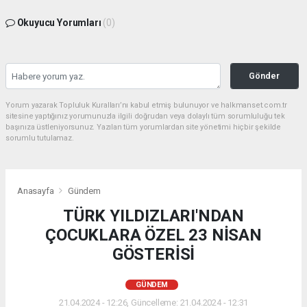
Okuyucu Yorumları
(0)
Gönder
Yorum yazarak Topluluk Kuralları’nı kabul etmiş bulunuyor ve halkmanset.com.tr
sitesine yaptığınız yorumunuzla ilgili doğrudan veya dolaylı tüm sorumluluğu tek
başınıza üstleniyorsunuz. Yazılan tüm yorumlardan site yönetimi hiçbir şekilde
sorumlu tutulamaz.
Anasayfa
Gündem
TÜRK YILDIZLARI'NDAN
ÇOCUKLARA ÖZEL 23 NİSAN
GÖSTERİSİ
GÜNDEM
21.04.2024 - 12:26, Güncelleme: 21.04.2024 - 12:31