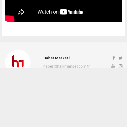
Haber Merkezi
haber@halkmanset.com.tr
Okuyucu Yorumları
(0)
Gönder
Yorum yazarak Topluluk Kuralları’nı kabul etmiş bulunuyor ve halkmanset.com.tr