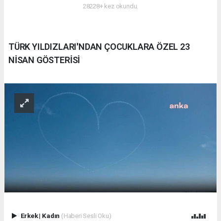
28228+ kez okundu.
TÜRK YILDIZLARI'NDAN ÇOCUKLARA ÖZEL 23
NİSAN GÖSTERİSİ
Erkek
|
Kadın
(Haberi Sesli Oku)