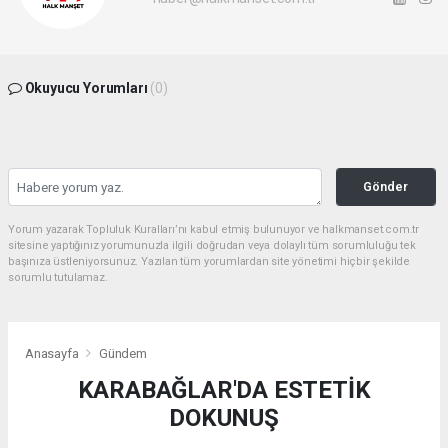
Okuyucu Yorumları
(0)
Gönder
Yorum yazarak Topluluk Kuralları’nı kabul etmiş bulunuyor ve halkmanset.com.tr
sitesine yaptığınız yorumunuzla ilgili doğrudan veya dolaylı tüm sorumluluğu tek
başınıza üstleniyorsunuz. Yazılan tüm yorumlardan site yönetimi hiçbir şekilde
sorumlu tutulamaz.
Anasayfa
Gündem
KARABAĞLAR'DA ESTETİK
DOKUNUŞ