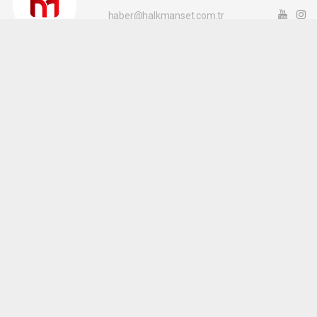
haber@halkmanset.com.tr
Okuyucu Yorumları
(0)
Gönder
Yorum yazarak Topluluk Kuralları’nı kabul etmiş bulunuyor ve halkmanset.com.tr
sitesine yaptığınız yorumunuzla ilgili doğrudan veya dolaylı tüm sorumluluğu tek
başınıza üstleniyorsunuz. Yazılan tüm yorumlardan site yönetimi hiçbir şekilde
sorumlu tutulamaz.
haber paketi
haber scripti
haber yazılımı
Tüm hakları saklı tutulmaktadır.Copyright 2026©
Haber Yazılımı:
Web Aksiyon ®