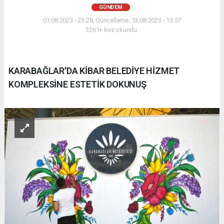
GÜNDEM
01.08.2023 - 23:28, Güncelleme: 13.08.2023 - 13:57
3261+ kez okundu.
KARABAĞLAR'DA KİBAR BELEDİYE HİZMET
KOMPLEKSİNE ESTETİK DOKUNUŞ