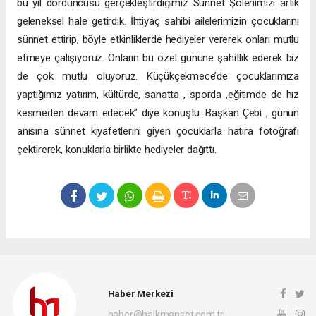
bu yıl dördüncüsü gerçekleştirdiğimiz Sünnet Şölenimizi artık
geleneksel hale getirdik. İhtiyaç sahibi ailelerimizin çocuklarını
sünnet ettirip, böyle etkinliklerde hediyeler vererek onları mutlu
etmeye çalışıyoruz. Onların bu özel gününe şahitlik ederek biz
de çok mutlu oluyoruz. Küçükçekmece’de çocuklarımıza
yaptığımız yatırım, kültürde, sanatta , sporda ,eğitimde de hız
kesmeden devam edecek” diye konuştu. Başkan Çebi , günün
anısına sünnet kıyafetlerini giyen çocuklarla hatıra fotoğrafı
çektirerek, konuklarla birlikte hediyeler dağıttı.
Haber Merkezi
haber@halkmanset.com.tr