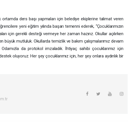
ik ortamda ders başı yapmaları için belediye ekiplerine talimat veren
rencilere yeni eğitim yılında başarı temenni ederek, “Çocuklarımızın
aları için gerekli desteği vermeye her zaman hazırız. Okullar açılırken
 en büyük mutluluk. Okullarda temizlik ve bakım çalışmalarımız devam
f Odamızla da protokol imzaladık. İhtiyaç sahibi çocuklarımız için
 destek oluyoruz. Her şey çocuklarımız için, her şey onlara aydınlık bir
m.tr