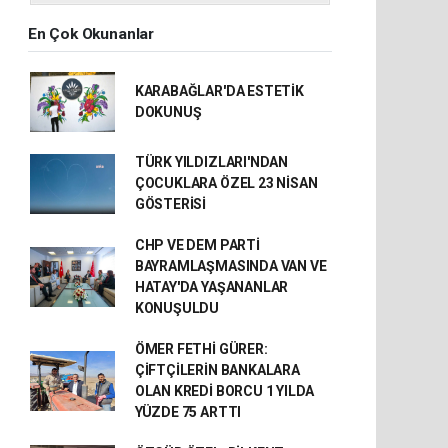
En Çok Okunanlar
KARABAĞLAR'DA ESTETİK
DOKUNUŞ
TÜRK YILDIZLARI'NDAN
ÇOCUKLARA ÖZEL 23 NİSAN
GÖSTERİSİ
CHP VE DEM PARTİ
BAYRAMLAŞMASINDA VAN VE
HATAY'DA YAŞANANLAR
KONUŞULDU
ÖMER FETHİ GÜRER:
ÇİFTÇİLERİN BANKALARA
OLAN KREDİ BORCU 1 YILDA
YÜZDE 75 ARTTI