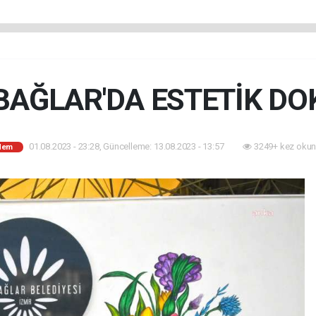
AĞLAR'DA ESTETİK D
01.08.2023 - 23:28, Güncelleme: 13.08.2023 - 13:57
3249+ kez okun
dem