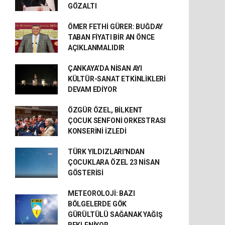
GÖZALTI
ÖMER FETHİ GÜRER: BUĞDAY
TABAN FİYATI BİR AN ÖNCE
AÇIKLANMALIDIR
ÇANKAYA’DA NİSAN AYI
KÜLTÜR-SANAT ETKİNLİKLERİ
DEVAM EDİYOR
ÖZGÜR ÖZEL, BİLKENT
ÇOCUK SENFONİ ORKESTRASI
KONSERİNİ İZLEDİ
TÜRK YILDIZLARI'NDAN
ÇOCUKLARA ÖZEL 23 NİSAN
GÖSTERİSİ
METEOROLOJİ: BAZI
BÖLGELERDE GÖK
GÜRÜLTÜLÜ SAĞANAK YAĞIŞ