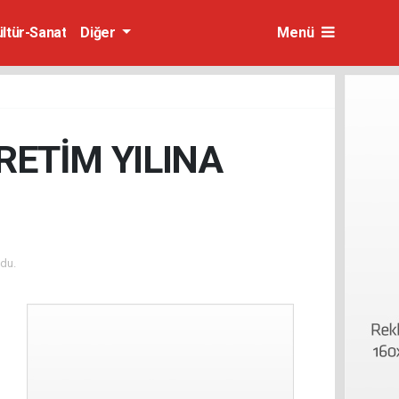
ültür-Sanat
Diğer
Menü
RETİM YILINA
du.