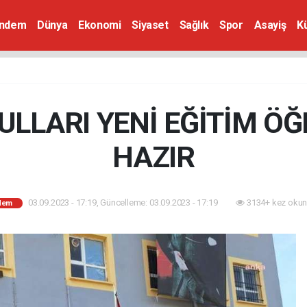
ndem
Dünya
Ekonomi
Siyaset
Sağlık
Spor
Asayiş
K
ULLARI YENİ EĞİTİM ÖĞ
HAZIR
03.09.2023 - 17:19, Güncelleme: 03.09.2023 - 17:19
3134+ kez okun
dem