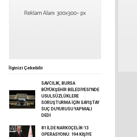
İlginizi Çekebilir
SAVCILIK, BURSA
BÜYÜKŞEHİR BELEDİYESİ'NDE
USULSÜZLÜKLERE
SORUŞTURMA İÇİN SAYIŞTAY
SUÇ DUYURUSU YAPMALI
DEDİ
81 İLDE NARKOÇELİK-13
OPERASYONU: 194 KİŞİYE