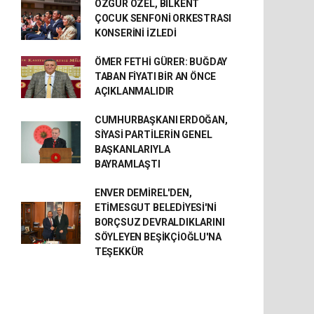
ÖZGÜR ÖZEL, BİLKENT
ÇOCUK SENFONİ ORKESTRASI
KONSERİNİ İZLEDİ
ÖMER FETHİ GÜRER: BUĞDAY
TABAN FİYATI BİR AN ÖNCE
AÇIKLANMALIDIR
CUMHURBAŞKANI ERDOĞAN,
SİYASİ PARTİLERİN GENEL
BAŞKANLARIYLA
BAYRAMLAŞTI
ENVER DEMİREL'DEN,
ETİMESGUT BELEDİYESİ'Nİ
BORÇSUZ DEVRALDIKLARINI
SÖYLEYEN BEŞİKÇİOĞLU'NA
TEŞEKKÜR