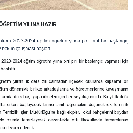
 ÖĞRETİM YILINA HAZIR
rin 2023-2024 eğitim öğretim yılına pırıl pırıl bir başlangıç
v bakım çalışması başlattı.
023-2024 eğitim öğretim yılına pırıl pırıl bir başlangıç yapması için
başlattı.
tim yılının ilk ders zili çalmadan ilçedeki okullarda kapsamlı bir
eğitim dönemiyle birlikte arkadaşlarına ve öğretmenlerine kavuşmanın
rtamda ders başı yapabilmeleri için her şey düşünüldü. Bu yıl ilk defa
ta erken başlayacak birinci sınıf öğrencileri düşünülerek temizlik
in Temizlik İşleri Müdürlüğü'ne bağlı ekipler, okul bahçelerini boydan
 de özenle temizleyerek dezenfekte etti. İlkokullarda tamamlanan
yunca devam edecek.