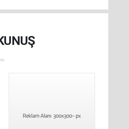
OKUNUŞ
du.