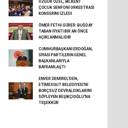
ÖZGÜR ÖZEL, BİLKENT
ÇOCUK SENFONİ ORKESTRASI
KONSERİNİ İZLEDİ
ÖMER FETHİ GÜRER: BUĞDAY
TABAN FİYATI BİR AN ÖNCE
AÇIKLANMALIDIR
CUMHURBAŞKANI ERDOĞAN,
SİYASİ PARTİLERİN GENEL
BAŞKANLARIYLA
BAYRAMLAŞTI
ENVER DEMİREL'DEN,
ETİMESGUT BELEDİYESİ'Nİ
BORÇSUZ DEVRALDIKLARINI
SÖYLEYEN BEŞİKÇİOĞLU'NA
TEŞEKKÜR