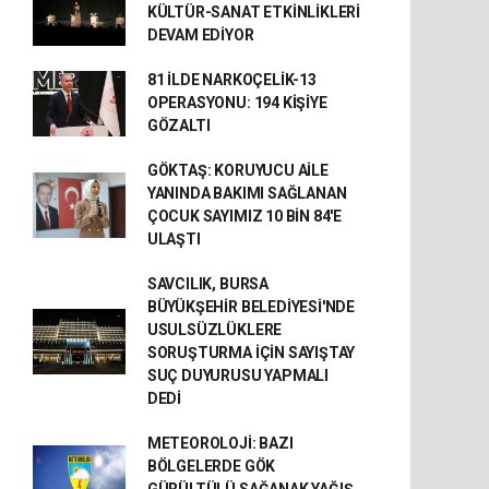
KÜLTÜR-SANAT ETKİNLİKLERİ
DEVAM EDİYOR
81 İLDE NARKOÇELİK-13
OPERASYONU: 194 KİŞİYE
GÖZALTI
GÖKTAŞ: KORUYUCU AİLE
YANINDA BAKIMI SAĞLANAN
ÇOCUK SAYIMIZ 10 BİN 84'E
ULAŞTI
SAVCILIK, BURSA
BÜYÜKŞEHİR BELEDİYESİ'NDE
USULSÜZLÜKLERE
SORUŞTURMA İÇİN SAYIŞTAY
SUÇ DUYURUSU YAPMALI
DEDİ
METEOROLOJİ: BAZI
BÖLGELERDE GÖK