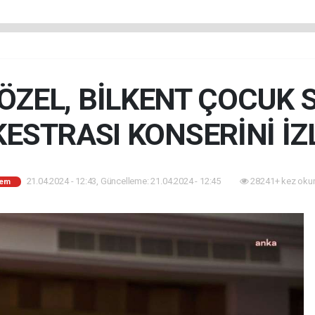
ÖZEL, BİLKENT ÇOCUK 
ESTRASI KONSERİNİ İZ
21.04.2024 - 12:43, Güncelleme: 21.04.2024 - 12:45
28241+ kez oku
em