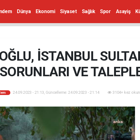
ndem
Dünya
Ekonomi
Siyaset
Sağlık
Spor
Asayiş
K
OĞLU, İSTANBUL SULTA
SORUNLARI VE TALEPLE
24.09.2023 - 21:13, Güncelleme: 24.09.2023 - 21:14
3104+ kez okun
dem