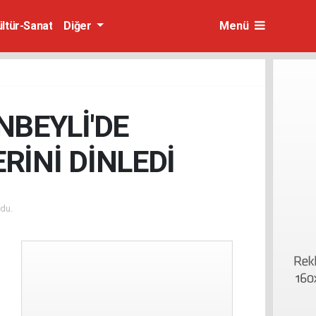
ültür-Sanat
Diğer
Menü
NBEYLİ'DE
RİNİ DİNLEDİ
du.