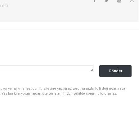
m.tr
Gönder
nuyor ve halkmanset.com.tr sitesine yaptığınız yorumunuzla ilgili doğrudan veya
. Yazılan tüm yorumlardan site yönetimi hiçbir şekilde sorumlu tutulamaz.