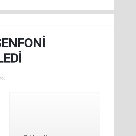
SENFONİ
LEDİ
ndu.