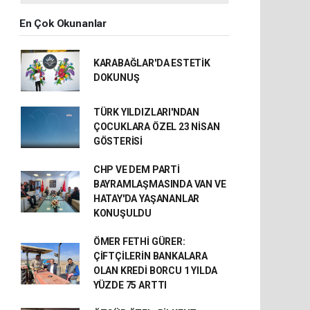
En Çok Okunanlar
KARABAĞLAR'DA ESTETİK
DOKUNUŞ
TÜRK YILDIZLARI'NDAN
ÇOCUKLARA ÖZEL 23 NİSAN
GÖSTERİSİ
CHP VE DEM PARTİ
BAYRAMLAŞMASINDA VAN VE
HATAY'DA YAŞANANLAR
KONUŞULDU
ÖMER FETHİ GÜRER:
ÇİFTÇİLERİN BANKALARA
OLAN KREDİ BORCU 1 YILDA
YÜZDE 75 ARTTI