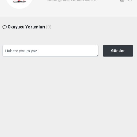
Okuyucu Yorumları
(0)
Gönder
Yorum yazarak Topluluk Kuralları’nı kabul etmiş bulunuyor ve halkmanset.com.tr
sitesine yaptığınız yorumunuzla ilgili doğrudan veya dolaylı tüm sorumluluğu tek
başınıza üstleniyorsunuz. Yazılan tüm yorumlardan site yönetimi hiçbir şekilde
sorumlu tutulamaz.
haber paketi
haber scripti
haber yazılımı
Tüm hakları saklı tutulmaktadır.Copyright 2026©
Haber Yazılımı:
Web Aksiyon ®