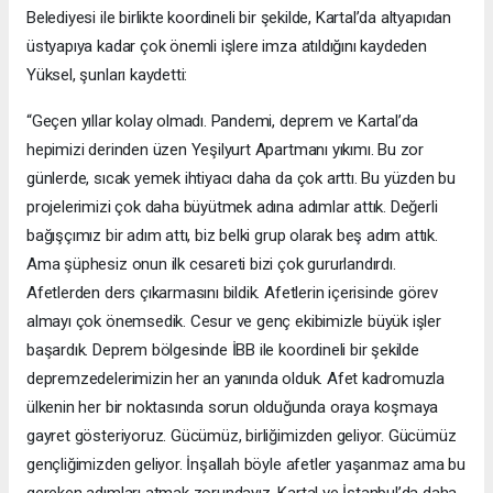
Belediyesi ile birlikte koordineli bir şekilde, Kartal’da altyapıdan
üstyapıya kadar çok önemli işlere imza atıldığını kaydeden
Yüksel, şunları kaydetti:
“Geçen yıllar kolay olmadı. Pandemi, deprem ve Kartal’da
hepimizi derinden üzen Yeşilyurt Apartmanı yıkımı. Bu zor
günlerde, sıcak yemek ihtiyacı daha da çok arttı. Bu yüzden bu
projelerimizi çok daha büyütmek adına adımlar attık. Değerli
bağışçımız bir adım attı, biz belki grup olarak beş adım attık.
Ama şüphesiz onun ilk cesareti bizi çok gururlandırdı.
Afetlerden ders çıkarmasını bildik. Afetlerin içerisinde görev
almayı çok önemsedik. Cesur ve genç ekibimizle büyük işler
başardık. Deprem bölgesinde İBB ile koordineli bir şekilde
depremzedelerimizin her an yanında olduk. Afet kadromuzla
ülkenin her bir noktasında sorun olduğunda oraya koşmaya
gayret gösteriyoruz. Gücümüz, birliğimizden geliyor. Gücümüz
gençliğimizden geliyor. İnşallah böyle afetler yaşanmaz ama bu
gereken adımları atmak zorundayız. Kartal ve İstanbul’da daha