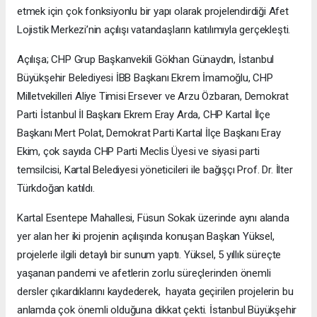
etmek için çok fonksiyonlu bir yapı olarak projelendirdiği Afet
Lojistik Merkezi’nin açılışı vatandaşların katılımıyla gerçekleşti.
Açılışa; CHP Grup Başkanvekili Gökhan Günaydın, İstanbul
Büyükşehir Belediyesi İBB Başkanı Ekrem İmamoğlu, CHP
Milletvekilleri Aliye Timisi Ersever ve Arzu Özbaran, Demokrat
Parti İstanbul İl Başkanı Ekrem Eray Arda, CHP Kartal İlçe
Başkanı Mert Polat, Demokrat Parti Kartal İlçe Başkanı Eray
Ekim, çok sayıda CHP Parti Meclis Üyesi ve siyasi parti
temsilcisi, Kartal Belediyesi yöneticileri ile bağışçı Prof. Dr. İlter
Türkdoğan katıldı.
Kartal Esentepe Mahallesi, Füsun Sokak üzerinde aynı alanda
yer alan her iki projenin açılışında konuşan Başkan Yüksel,
projelerle ilgili detaylı bir sunum yaptı. Yüksel, 5 yıllık süreçte
yaşanan pandemi ve afetlerin zorlu süreçlerinden önemli
dersler çıkardıklarını kaydederek, hayata geçirilen projelerin bu
anlamda çok önemli olduğuna dikkat çekti. İstanbul Büyükşehir