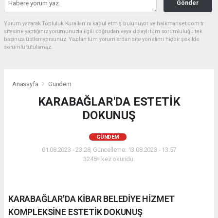
Gönder
Yorum yazarak Topluluk Kuralları’nı kabul etmiş bulunuyor ve halkmanset.com.tr
sitesine yaptığınız yorumunuzla ilgili doğrudan veya dolaylı tüm sorumluluğu tek
başınıza üstleniyorsunuz. Yazılan tüm yorumlardan site yönetimi hiçbir şekilde
sorumlu tutulamaz.
Anasayfa
Gündem
KARABAĞLAR'DA ESTETİK
DOKUNUŞ
GÜNDEM
01.08.2023 - 23:28, Güncelleme: 13.08.2023 - 13:57
3245+ kez okundu.
KARABAĞLAR'DA KİBAR BELEDİYE HİZMET
KOMPLEKSİNE ESTETİK DOKUNUŞ