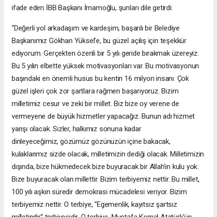
ifade eden İBB Başkanı İmamoğlu, şunları dile getirdi:
“Değerli yol arkadaşım ve kardeşim, başarılı bir Belediye
Başkanımız Gökhan Yüksel’e, bu güzel açılış için teşekkür
ediyorum. Gerçekten özenli bir 5 yılı geride bırakmak üzereyiz.
Bu 5 yılın elbette yüksek motivasyonları var. Bu motivasyonun
başındaki en önemli husus bu kentin 16 milyon insanı. Çok
güzel işleri çok zor şartlara rağmen başarıyoruz. Bizim
milletimiz cesur ve zeki bir millet. Biz bize oy verene de
vermeyene de büyük hizmetler yapacağız. Bunun adı hizmet
yarışı olacak. Sizler, halkımız sonuna kadar
dinleyeceğimiz, gözümüz gözünüzün içine bakacak,
kulaklarımız sizde olacak, milletimizin dediği olacak. Milletimizin
dışında, bize hükmedecek bize buyuracak bir Allah’ın kulu yok.
Bize buyuracak olan millettir. Bizim terbiyemiz nettir. Bu millet,
100 yılı aşkın süredir demokrasi mücadelesi veriyor. Bizim
terbiyemiz nettir. O terbiye, “Egemenlik, kayıtsız şartsız
milletindir” terbiyesidir. O terbiye, Mustafa Kemal Atatürk’ün