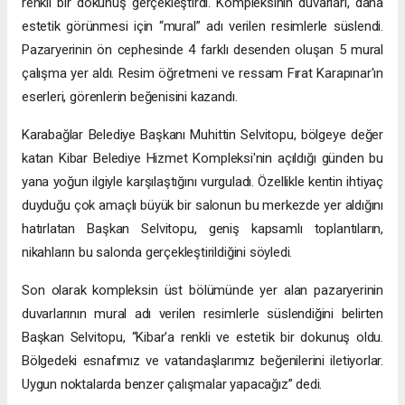
renkli bir dokunuş gerçekleştirdi. Kompleksinin duvarları, daha
estetik görünmesi için “mural” adı verilen resimlerle süslendi.
Pazaryerinin ön cephesinde 4 farklı desenden oluşan 5 mural
çalışma yer aldı. Resim öğretmeni ve ressam Fırat Karapınar'ın
eserleri, görenlerin beğenisini kazandı.
Karabağlar Belediye Başkanı Muhittin Selvitopu, bölgeye değer
katan Kibar Belediye Hizmet Kompleksi'nin açıldığı günden bu
yana yoğun ilgiyle karşılaştığını vurguladı. Özellikle kentin ihtiyaç
duyduğu çok amaçlı büyük bir salonun bu merkezde yer aldığını
hatırlatan Başkan Selvitopu, geniş kapsamlı toplantıların,
nikahların bu salonda gerçekleştirildiğini söyledi.
Son olarak kompleksin üst bölümünde yer alan pazaryerinin
duvarlarının mural adı verilen resimlerle süslendiğini belirten
Başkan Selvitopu, “Kibar'a renkli ve estetik bir dokunuş oldu.
Bölgedeki esnafımız ve vatandaşlarımız beğenilerini iletiyorlar.
Uygun noktalarda benzer çalışmalar yapacağız” dedi.