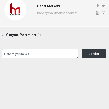
Haber Merkezi
haber@halkmanset.com.tr
Okuyucu Yorumları
(0)
Gönder
Yorum yazarak Topluluk Kuralları’nı kabul etmiş bulunuyor ve halkmanset.com.tr
sitesine yaptığınız yorumunuzla ilgili doğrudan veya dolaylı tüm sorumluluğu tek
başınıza üstleniyorsunuz. Yazılan tüm yorumlardan site yönetimi hiçbir şekilde
sorumlu tutulamaz.
haber paketi
haber scripti
haber yazılımı