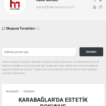
Haber Merkezi
haber@halkmanset.com.tr
Okuyucu Yorumları
(0)
Gönder
Yorum yazarak Topluluk Kuralları’nı kabul etmiş bulunuyor ve halkmanset.com.tr
sitesine yaptığınız yorumunuzla ilgili doğrudan veya dolaylı tüm sorumluluğu tek
başınıza üstleniyorsunuz. Yazılan tüm yorumlardan site yönetimi hiçbir şekilde
sorumlu tutulamaz.
Anasayfa
Gündem
KARABAĞLAR'DA ESTETİK