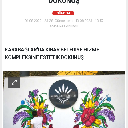
DOKUNUŞ
GÜNDEM
01.08.2023 - 23:28, Güncelleme: 13.08.2023 - 13:57
3245+ kez okundu.
KARABAĞLAR'DA KİBAR BELEDİYE HİZMET
KOMPLEKSİNE ESTETİK DOKUNUŞ