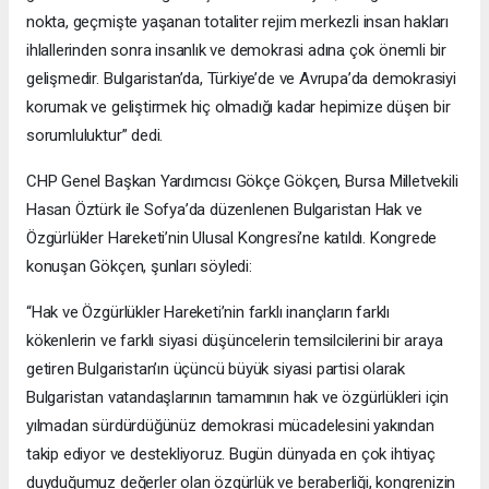
nokta, geçmişte yaşanan totaliter rejim merkezli insan hakları
ihlallerinden sonra insanlık ve demokrasi adına çok önemli bir
gelişmedir. Bulgaristan’da, Türkiye’de ve Avrupa’da demokrasiyi
korumak ve geliştirmek hiç olmadığı kadar hepimize düşen bir
sorumluluktur” dedi.
CHP Genel Başkan Yardımcısı Gökçe Gökçen, Bursa Milletvekili
Hasan Öztürk ile Sofya’da düzenlenen Bulgaristan Hak ve
Özgürlükler Hareketi’nin Ulusal Kongresi’ne katıldı. Kongrede
konuşan Gökçen, şunları söyledi:
“Hak ve Özgürlükler Hareketi’nin farklı inançların farklı
kökenlerin ve farklı siyasi düşüncelerin temsilcilerini bir araya
getiren Bulgaristan’ın üçüncü büyük siyasi partisi olarak
Bulgaristan vatandaşlarının tamamının hak ve özgürlükleri için
yılmadan sürdürdüğünüz demokrasi mücadelesini yakından
takip ediyor ve destekliyoruz. Bugün dünyada en çok ihtiyaç
duyduğumuz değerler olan özgürlük ve beraberliği, kongrenizin