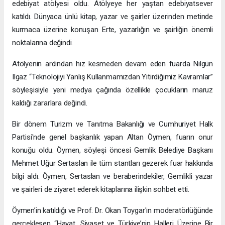
edebiyat atölyesi oldu. Atölyeye her yaştan edebiyatsever
katıldı. Dünyaca ünlü kitap, yazar ve şairler üzerinden metinde
kurmaca üzerine konuşan Erte, yazarlığın ve şairliğin önemli
noktalarına değindi.
Atölyenin ardından hız kesmeden devam eden fuarda Nilgün
Ilgaz “Teknolojiyi Yanlış Kullanmamızdan Yitirdiğimiz Kavramlar”
söyleşisiyle yeni medya çağında özellikle çocukların maruz
kaldığı zararlara değindi.
Bir dönem Turizm ve Tanıtma Bakanlığı ve Cumhuriyet Halk
Partisi'nde genel başkanlık yapan Altan Öymen, fuarın onur
konuğu oldu. Öymen, söyleşi öncesi Gemlik Belediye Başkanı
Mehmet Uğur Sertaslan ile tüm stantları gezerek fuar hakkında
bilgi aldı. Öymen, Sertaslan ve beraberindekiler, Gemlikli yazar
ve şairleri de ziyaret ederek kitaplarına ilişkin sohbet etti.
Öymen’in katıldığı ve Prof. Dr. Okan Toygar'ın moderatörlüğünde
gerçekleşen “Hayat, Siyaset ve Türkiye’nin Halleri Üzerine Bir