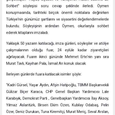
Sohbet” söyleşisi soru cevap şeklinde ilerledi. Öymen
konuşmasında, tarihteki birçok önemli noktalara değinirken
Türkiye'nin günümüz şartlarını ve siyasetini değerlendirmelerde
bulundu. Söyleyişinin ardından Öymen, okurlarıyla sohbet
ederek kitaplarını imzaladı.
Yaklaşık 50 yazarın katılacağı, imza günleri, söyleşiler ve atölye
çalışmalarının olduğu fuar, 24 eylüle kadar ziyaretçileri
ağırlayacak. Fuarın ikinci gününde Mehmet Erte'nin yanı sıra
Murat Tavlı, Kayıhan Pala, İsmail Arı konuk olacak.
İlerleyen günlerde fuara katılacak isimler şöyle:
"Kadri Gürsel, Yaşar Aydın, Afşin Hatipoğlu, TBMM Başkanvekili
Gülizar Biçer Karaca, CHP Genel Başkan Yardımıcısı Lale
Karabıyık, Demokrat Parti , Genelbaşkan Yardımıcısı İlay Aksoy,
Yılmaz Aslantürk, Birsen Ekim Özen, Kubilay Odabaş, Pelin
Özer, Deniz Durukan, Tuna Kiremitçi, Murat Meriç, Seval Arslan,