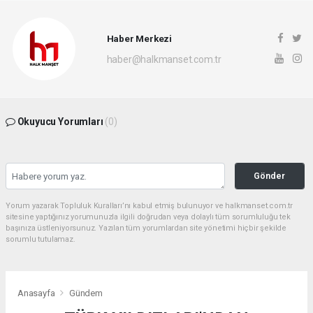
Haber Merkezi
haber@halkmanset.com.tr
Okuyucu Yorumları
(0)
Gönder
Yorum yazarak Topluluk Kuralları’nı kabul etmiş bulunuyor ve halkmanset.com.tr
sitesine yaptığınız yorumunuzla ilgili doğrudan veya dolaylı tüm sorumluluğu tek
başınıza üstleniyorsunuz. Yazılan tüm yorumlardan site yönetimi hiçbir şekilde
sorumlu tutulamaz.
Anasayfa
Gündem