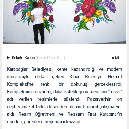
Erkek
|
Kadın
(Haberi Sesli Oku)
Karabağlar Belediyesi, kente kazandırdığı ve modern
mimarisiyle dikkat çeken Kibar Belediye Hizmet
Kompleksi'ne renkli bir dokunuş gerçekleştirdi.
Kompleksinin duvarları, daha estetik görünmesi için “mural”
adı verilen resimlerle süslendi. Pazaryerinin ön
cephesinde 4 farklı desenden oluşan 5 mural çalışma yer
aldı. Resim Öğretmeni ve Ressam Fırat Karapınar'ın
eserleri, görenlerin beğenisini kazandı.