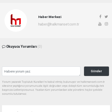
Haber Merkezi
haber@halkmanset.com.tr
Okuyucu Yorumları
(0)
Gönder
Yorum yazarak Topluluk Kuralları’nı kabul etmiş bulunuyor ve halkmanset.com.tr
sitesine yaptığınız yorumunuzla ilgili doğrudan veya dolaylı tüm sorumluluğu tek
başınıza üstleniyorsunuz. Yazılan tüm yorumlardan site yönetimi hiçbir şekilde
sorumlu tutulamaz.