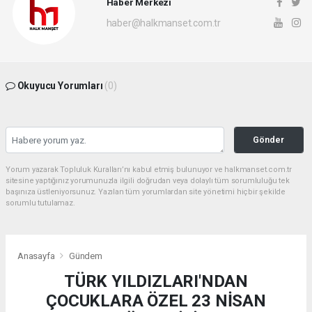
Haber Merkezi
haber@halkmanset.com.tr
Okuyucu Yorumları
(0)
Gönder
Yorum yazarak Topluluk Kuralları’nı kabul etmiş bulunuyor ve halkmanset.com.tr
sitesine yaptığınız yorumunuzla ilgili doğrudan veya dolaylı tüm sorumluluğu tek
başınıza üstleniyorsunuz. Yazılan tüm yorumlardan site yönetimi hiçbir şekilde
sorumlu tutulamaz.
Anasayfa
Gündem
TÜRK YILDIZLARI'NDAN
ÇOCUKLARA ÖZEL 23 NİSAN