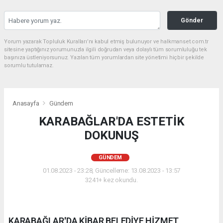
Gönder
Yorum yazarak Topluluk Kuralları’nı kabul etmiş bulunuyor ve halkmanset.com.tr
sitesine yaptığınız yorumunuzla ilgili doğrudan veya dolaylı tüm sorumluluğu tek
başınıza üstleniyorsunuz. Yazılan tüm yorumlardan site yönetimi hiçbir şekilde
sorumlu tutulamaz.
Anasayfa
Gündem
KARABAĞLAR'DA ESTETİK
DOKUNUŞ
GÜNDEM
01.08.2023 - 23:28, Güncelleme: 13.08.2023 - 13:57
3241+ kez okundu.
KARABAĞLAR'DA KİBAR BELEDİYE HİZMET