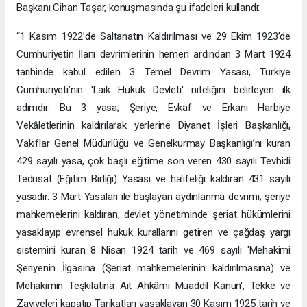
Başkanı Cihan Taşar, konuşmasında şu ifadeleri kullandı:
“1 Kasım 1922’de Saltanatın Kaldırılması ve 29 Ekim 1923’de
Cumhuriyetin İlanı devrimlerinin hemen ardından 3 Mart 1924
tarihinde kabul edilen 3 Temel Devrim Yasası, Türkiye
Cumhuriyeti’nin 'Laik Hukuk Devleti' niteliğini belirleyen ilk
adımdır. Bu 3 yasa; Şeriye, Evkaf ve Erkanı Harbiye
Vekâletlerinin kaldırılarak yerlerine Diyanet İşleri Başkanlığı,
Vakıflar Genel Müdürlüğü ve Genelkurmay Başkanlığı’nı kuran
429 sayılı yasa, çok başlı eğitime son veren 430 sayılı Tevhidi
Tedrisat (Eğitim Birliği) Yasası ve halifeliği kaldıran 431 sayılı
yasadır. 3 Mart Yasaları ile başlayan aydınlanma devrimi; şeriye
mahkemelerini kaldıran, devlet yönetiminde şeriat hükümlerini
yasaklayıp evrensel hukuk kurallarını getiren ve çağdaş yargı
sistemini kuran 8 Nisan 1924 tarih ve 469 sayılı 'Mehakimi
Şeriyenin İlgasına (Şeriat mahkemelerinin kaldırılmasına) ve
Mehakimin Teşkilatına Ait Ahkâmı Muaddil Kanun', Tekke ve
Zaviyeleri kapatıp Tarikatları yasaklayan 30 Kasım 1925 tarih ve