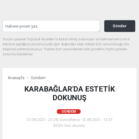
Gönder
Yorum yazarak Topluluk Kuralları’nı kabul etmiş bulunuyor ve halkmanset.com.tr
sitesine yaptığınız yorumunuzla ilgili doğrudan veya dolaylı tüm sorumluluğu tek
başınıza üstleniyorsunuz. Yazılan tüm yorumlardan site yönetimi hiçbir şekilde
sorumlu tutulamaz.
Anasayfa
Gündem
KARABAĞLAR'DA ESTETİK
DOKUNUŞ
GÜNDEM
01.08.2023 - 23:28, Güncelleme: 13.08.2023 - 13:57
3252+ kez okundu.