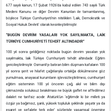
677 sayılı kanun, 17 Şubat 1926’da kabul edilen 743 sayılı Türk
Medeni Kanunu ve diğer Devrim Kanunları ile tamamlanmış,
böylece Türkiye Cumhuriyeti’nin nitelikleri 'Laik, Demokratik ve
Sosyal Hukuk Devleti' olarak kesinleştirilmiştir.
“BUGÜN DEVRİM YASALARI YOK SAYILMAKTA, LAİK
TÜRKİYE CUMHURİYETİ TEHDİT ALTINDADIR”
100 yıl sonra geldiğimiz noktada bugün devrim yasaları yok
sayılmakta, laik Türkiye Cumhuriyeti tehdit altındadır. Eğitim
gericileştirilmiştir. Osmanlı’yı batıran bilim düşmanı kafaların 100
yıl sonra şerit ve hilafet çağrılarıyla ortalığa dökülmesine göz
yumulması, anayasal kurumların işlevsizleştirilmesi, cumhuriyet
eğitim sisteminin 100 yıl öncenin çağ, akıl ve bilim dışı
çıkmazında soluksuz bırakılması ne büyük gaflet ne affedilmez
dalalet ne tarifsiz acıdır. Atatürk’ün 'eğitimdir ki bir milleti ya
özgür ya bağımsız, şanlı, yüksek topluluk şeklinde yaşatır ya da
esaret ve sefalete terk eder' sözleriyle yaşamsal önemine