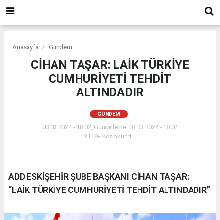
Anasayfa
Gündem
CİHAN TAŞAR: LAİK TÜRKİYE
CUMHURİYETİ TEHDİT
ALTINDADIR
GÜNDEM
03.03.2024 - 18:02, Güncelleme: 03.03.2024 - 18:02
3119+ kez okundu.
ADD ESKİŞEHİR ŞUBE BAŞKANI CİHAN TAŞAR:
“LAİK TÜRKİYE CUMHURİYETİ TEHDİT ALTINDADIR”