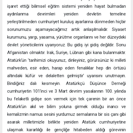
işaret ettiği bilimsel eğitim sistemi yeniden hayat bulmadan
aydınlanma devrimleri yeniden devletin temeline
yerleştirilmeden cumhuriyet kuruluş ayarlarına dönmeden hiçbir
sorunumuzu aşamayacağımız artık anlaşılmalıdır. Siyaset
kurumunu, yargı, yasama, yürütme organlarını ve her düzeydeki
devlet yöneticilerini uyarıyoruz. Bu gidiş iyi gidiş değildir. Sonu
Afganistan olmaktır. Irak, Suriye, Lübnan gibi kana bulanmaktır.
Atatürk’ün 'tarihimizi okuyunuz, dinleyiniz, görürsünüz ki milleti
mahveden, esir eden, harap eden fenalıklar hep din örtüsü
altındaki küfür ve delaletten gelmiştir' uyarısını unutmayın.
Bindiğiniz dalı kesmeyin. Atatürkçü Düşünce Derneği
cumhuriyetin 101’inci ve 3 Mart devrim yasalarının 100. yılında
bu felaketli gidişe son vermek için tek çarenin bir an önce
Atatürk’ün akıl ve bilim yoluna girmek olduğu inancı ve
kemalizmin namus sesini yurdumuz semalarına bir sis çanı gibi
asarak milletimizle birlikte yeniden Atatürk cumhuriyetine
ulaşmak kararlılığı ile gençliğe hitabeden aldığı görevinin