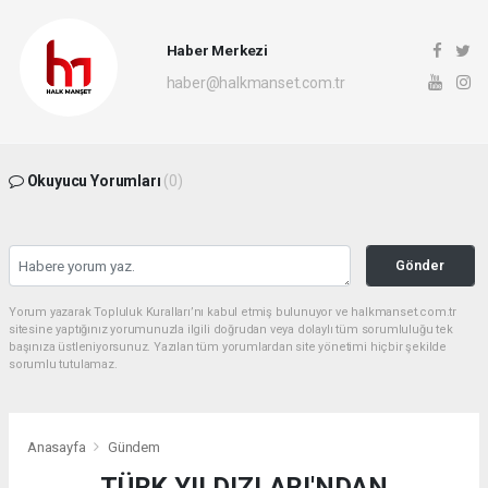
Haber Merkezi
haber@halkmanset.com.tr
Okuyucu Yorumları
(0)
Gönder
Yorum yazarak Topluluk Kuralları’nı kabul etmiş bulunuyor ve halkmanset.com.tr
sitesine yaptığınız yorumunuzla ilgili doğrudan veya dolaylı tüm sorumluluğu tek
başınıza üstleniyorsunuz. Yazılan tüm yorumlardan site yönetimi hiçbir şekilde
sorumlu tutulamaz.
Anasayfa
Gündem
TÜRK YILDIZLARI'NDAN