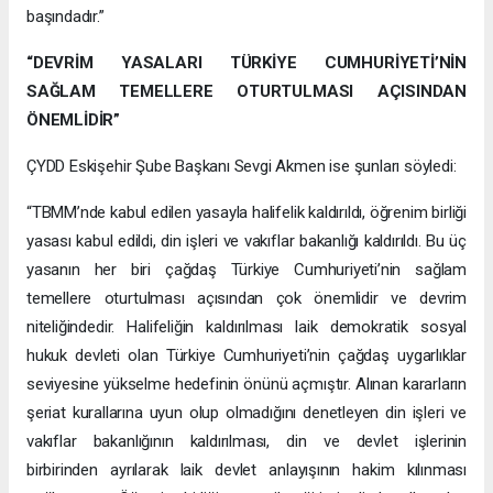
başındadır.”
“DEVRİM YASALARI TÜRKİYE CUMHURİYETİ’NİN
SAĞLAM TEMELLERE OTURTULMASI AÇISINDAN
ÖNEMLİDİR”
ÇYDD Eskişehir Şube Başkanı Sevgi Akmen ise şunları söyledi:
“TBMM’nde kabul edilen yasayla halifelik kaldırıldı, öğrenim birliği
yasası kabul edildi, din işleri ve vakıflar bakanlığı kaldırıldı. Bu üç
yasanın her biri çağdaş Türkiye Cumhuriyeti’nin sağlam
temellere oturtulması açısından çok önemlidir ve devrim
niteliğindedir. Halifeliğin kaldırılması laik demokratik sosyal
hukuk devleti olan Türkiye Cumhuriyeti’nin çağdaş uygarlıklar
seviyesine yükselme hedefinin önünü açmıştır. Alınan kararların
şeriat kurallarına uyun olup olmadığını denetleyen din işleri ve
vakıflar bakanlığının kaldırılması, din ve devlet işlerinin
birbirinden ayrılarak laik devlet anlayışının hakim kılınması