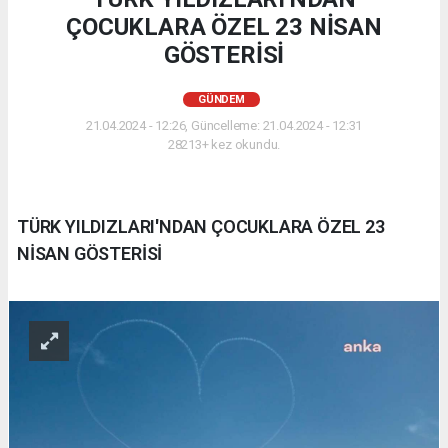
ÇOCUKLARA ÖZEL 23 NİSAN
GÖSTERİSİ
GÜNDEM
21.04.2024 - 12:26, Güncelleme: 21.04.2024 - 12:31
28213+ kez okundu.
TÜRK YILDIZLARI'NDAN ÇOCUKLARA ÖZEL 23
NİSAN GÖSTERİSİ