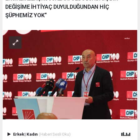
DEĞİŞİME İHTİYAÇ DUYULDUĞUNDAN HİÇ
ŞÜPHEMİZ YOK”
Erkek
|
Kadın
(Haberi Sesli Oku)