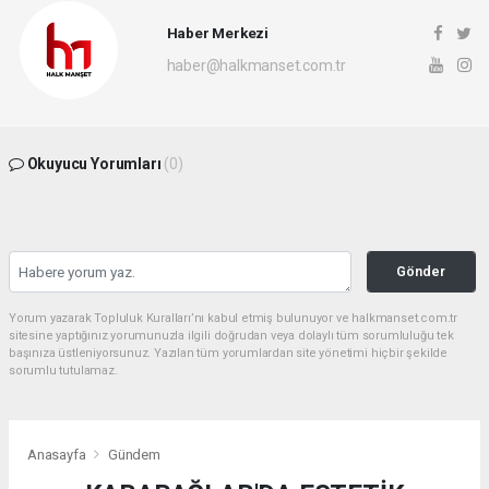
Haber Merkezi
haber@halkmanset.com.tr
Okuyucu Yorumları
(0)
Gönder
Yorum yazarak Topluluk Kuralları’nı kabul etmiş bulunuyor ve halkmanset.com.tr
sitesine yaptığınız yorumunuzla ilgili doğrudan veya dolaylı tüm sorumluluğu tek
başınıza üstleniyorsunuz. Yazılan tüm yorumlardan site yönetimi hiçbir şekilde
sorumlu tutulamaz.
Anasayfa
Gündem