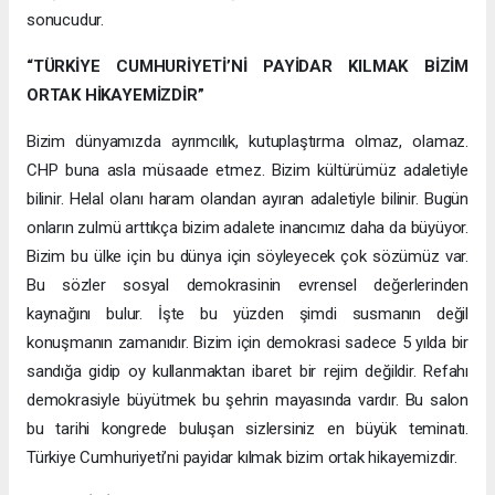
sonucudur.
“TÜRKİYE CUMHURİYETİ’Nİ PAYİDAR KILMAK BİZİM
ORTAK HİKAYEMİZDİR”
Bizim dünyamızda ayrımcılık, kutuplaştırma olmaz, olamaz.
CHP buna asla müsaade etmez. Bizim kültürümüz adaletiyle
bilinir. Helal olanı haram olandan ayıran adaletiyle bilinir. Bugün
onların zulmü arttıkça bizim adalete inancımız daha da büyüyor.
Bizim bu ülke için bu dünya için söyleyecek çok sözümüz var.
Bu sözler sosyal demokrasinin evrensel değerlerinden
kaynağını bulur. İşte bu yüzden şimdi susmanın değil
konuşmanın zamanıdır. Bizim için demokrasi sadece 5 yılda bir
sandığa gidip oy kullanmaktan ibaret bir rejim değildir. Refahı
demokrasiyle büyütmek bu şehrin mayasında vardır. Bu salon
bu tarihi kongrede buluşan sizlersiniz en büyük teminatı.
Türkiye Cumhuriyeti’ni payidar kılmak bizim ortak hikayemizdir.