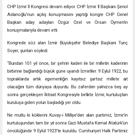
CHP İzmir İl Kongresi devam ediyor. CHP İzmir İl Başkanı Şenol
Aslanoğlu’nun açılış konuşmasını yaptığı kongre CHP Genel
Başkan aday adayları Özgür Özel ve Örsan Öymen’in
konuşmalarıyla devam etti.
Kongrede söz alan İzmir Büyükşehir Belediye Başkanı Tunç
Soyer, şunları söyledi:
“Bundan 101 yıl önce, bir şehrin kaderi ile bir milletin kaderinin
birbirine bağlandığı büyük güne uyandı İzmirliler. 9 Eylül 1922, bu
topraklarda artık egemenliğin kayıtsız şartsız millete ait
olacağını tüm dünyaya duyurdu. Bu zaferden yalnızca beş ay
sonra gerçekleşen İktisat Kongresiyle birlikte İzmir, kurtuluştan
kuruluşa giden yolun başladığı yer oldu.
Ne mutlu ki köklerini Kuvay-i Milliye’den alan partimiz, İzmir’in
kurtuluşundan tam bir yıl sonra Gazi Mustafa Kemal Atatürk’ün
öncülüğünde 9 Eylül 1923’te kuruldu. Cumhuriyet Halk Partimiz