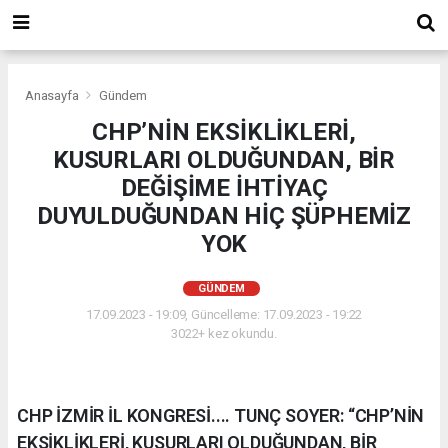
Anasayfa
Gündem
CHP’NİN EKSİKLİKLERİ,
KUSURLARI OLDUĞUNDAN, BİR
DEĞİŞİME İHTİYAÇ
DUYULDUĞUNDAN HİÇ ŞÜPHEMİZ
YOK
GÜNDEM
17.09.2023 - 19:09, Güncelleme: 17.09.2023 - 19:22
3022+ kez okundu.
CHP İZMİR İL KONGRESİ.... TUNÇ SOYER: “CHP’NİN
EKSİKLİKLERİ, KUSURLARI OLDUĞUNDAN, BİR