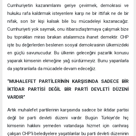
Cumhuriyetin kazanımlarını geriye çevirmek, demokrasi ve
hukuku rafa kaldırmak isteyenlere karşı ne bir ittifak ne de bir
nifak, son bir kişi kalsak bile bu mücadeleyi kazanacağız.
Cumhuriyeti yok saymak, onu itibarsızlaştırmaya çalışmak bize
bu toprakları miras bırakan atalarımıza ihanet demektir. CHP
işte bu değerlerden beslenen sosyal demokrasinin ülkemizdeki
en güçlü savunucudur. Bu ülkenin geleceğini pazarlık konusu
yaparak kimsenin ekmeğine yağ sürdürmeyiz. Bunu yapanlarla
da yaptıranlarla da mücadele devam edeceğiz.
“MUHALEFET PARTİLERİNİN KARŞISINDA SADECE BİR
İKTİDAR PARTİSİ DEĞİL BİR PARTİ DEVLETİ DÜZENİ
VARDIR”
Artık muhalefet partilerinin karşısında sadece bir iktidar partisi
değil bir parti devleti düzeni vardır. Bugün Türkiye’de hiç
kimsenin hakkını yemeden vatandaşa hizmet için canhıraş
çalışan CHP’li belediyelere yaşatılanlar bu parti devleti düzeninin