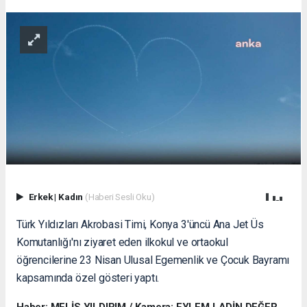
Erkek
|
Kadın
(Haberi Sesli Oku)
Türk Yıldızları Akrobasi Timi, Konya 3'üncü Ana Jet Üs
Komutanlığı'nı ziyaret eden ilkokul ve ortaokul
öğrencilerine 23 Nisan Ulusal Egemenlik ve Çocuk Bayramı
kapsamında özel gösteri yaptı.
Haber: MELİS YILDIRIM / Kamera: EYLEM LADİN DEĞER