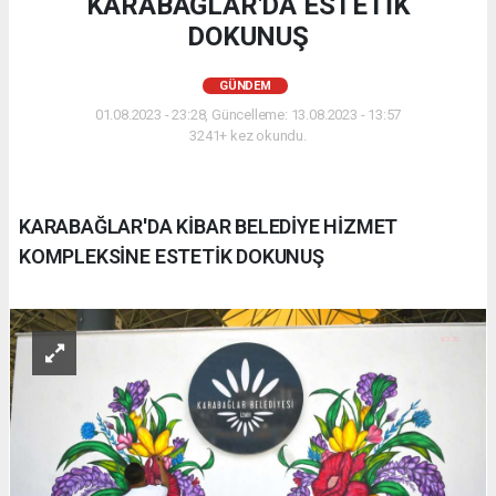
KARABAĞLAR'DA ESTETİK
DOKUNUŞ
GÜNDEM
01.08.2023 - 23:28, Güncelleme: 13.08.2023 - 13:57
3241+ kez okundu.
KARABAĞLAR'DA KİBAR BELEDİYE HİZMET
KOMPLEKSİNE ESTETİK DOKUNUŞ