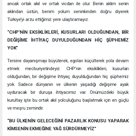
ancak ortak akıl ve ortak vicdan ile olur. Benin aklım senin
aklından üstün, benim yolum seninkinden doğru diyerek
Türkiye’yi arzu ettiğimiz yere ulaştıramayız.
“CHP’NİN EKSİKLİKLERİ, KUSURLARI OLDUĞUNDAN, BİR
DEĞİŞİME İHTİYAÇ DUYULDUĞUNDAN HİÇ ŞÜPHEMİZ
YOK”
Tersine dayanışmayı büyüterek, egoları küçülterek yola devam
etmek mecburiyetindeyiz. CHP’nin eksiklikleri, kusurları
olduğundan, bir değişime ihtiyaç duyulduğundan hiç şüphemiz
yok. Sadece dünyanın ve ülkenin yaşadığı değişime ayak
uyduracak bir duruşa ihtiyacımız var. Önümüzdeki büyük
kurultay işte bu ortak akıl yolculuğunu başlatmak için en güçlü
ve meşru zemindir.
“BU ÜLKENİN GELECEĞİNİ PAZARLIK KONUSU YAPARAK
KİMSENİN EKMEĞİNE YAĞ SÜRDÜRMEYİZ”