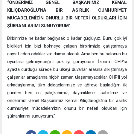
“ÖNDERİMİZ GENEL BAŞKANIMIZ KEMAL
KILIÇDAROĞLU’NA BİR ASIRLIK CUMHURİYET
MÜCADELEMİZİN ONURLU BİR NEFERİ OLDUKLARI İÇİN
ŞÜKRANLARIMI SUNUYORUM”
Birbirimize ne kadar bağlıysak o kadar güçlüyüz. Bunu çok iyi
bildikleri için bizi bölmeye çalışan birbirimizle çatıştırmaya
gayret eden odaklar var daima olacak. Ama ben bu salonun bu
oyunlara gelmeyeceğini çok iyi görüyorum. İzmir’in CHP’si
ayakta durduğu sürece bu ülkeyi duvarlar arasına sıkıştırmaya
çalışanlar amaçlarına hiçbir zaman ulaşamayacaklar. CHP’li yol
arkadaşlarıma, tüm delegelerimize ve göreve başladığım ilk
günden beri en çalışkanımız, dayanıklımız, sabırlımız ve
önderimiz Genel Başkanımız Kemal Kılıçdaroğlu’na bir asırlık
cumhuriyet mücadelemizin onurlu bir neferi oldukları için
şükranlarımı sunuyorum."