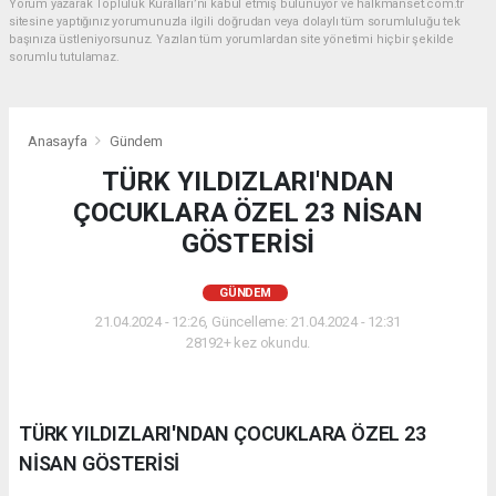
Yorum yazarak Topluluk Kuralları’nı kabul etmiş bulunuyor ve halkmanset.com.tr
sitesine yaptığınız yorumunuzla ilgili doğrudan veya dolaylı tüm sorumluluğu tek
başınıza üstleniyorsunuz. Yazılan tüm yorumlardan site yönetimi hiçbir şekilde
sorumlu tutulamaz.
Anasayfa
Gündem
TÜRK YILDIZLARI'NDAN
ÇOCUKLARA ÖZEL 23 NİSAN
GÖSTERİSİ
GÜNDEM
21.04.2024 - 12:26, Güncelleme: 21.04.2024 - 12:31
28192+ kez okundu.
TÜRK YILDIZLARI'NDAN ÇOCUKLARA ÖZEL 23
NİSAN GÖSTERİSİ