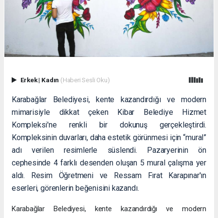
Erkek
|
Kadın
(Haberi Sesli Oku)
Karabağlar Belediyesi, kente kazandırdığı ve modern
mimarisiyle dikkat çeken Kibar Belediye Hizmet
Kompleksi'ne renkli bir dokunuş gerçekleştirdi.
Kompleksinin duvarları, daha estetik görünmesi için “mural”
adı verilen resimlerle süslendi. Pazaryerinin ön
cephesinde 4 farklı desenden oluşan 5 mural çalışma yer
aldı. Resim Öğretmeni ve Ressam Fırat Karapınar'ın
eserleri, görenlerin beğenisini kazandı.
Karabağlar Belediyesi, kente kazandırdığı ve modern