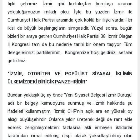
tıpkı şehrimiz İzmir gibi kurtuluştan kuruluşa uzanan
yolculuğumuzun miladı oldu. İşte bu yüzden İzmir ile
Cumhuriyet Halk Partisi arasında çok köklü bir ilişki vardır. Her
ikisi de büyük başlangıçların simgesidir. Yüzyıl sonra, bugün
bizleri bir araya getiren Cumhuriyet Halk Partisi 38. İzmir Olağan
İl Kongresi tam da bu nedenle tarihi bir önem taşıyor. Tüm
delegelerimiz, partililerimiz… Kongremize hoş geldiniz, sefalar
getirdiniz.
“İZMİR, OTORİTER VE POPÜLİST SİYASAL İKLİMİN
ÜLKEMİZDEKİ BİRİCİK PANZEHRİDİR”
Bundan yaklaşık üç ay önce ‘Yeni Siyaset Belgesi İzmir Duruşu’
adlı bir belgeyi kamuoyuna sunmuş ve İzmir hakkında şu
ifadeleri kullanmıştım. ‘İzmir, CHP’nin açık ara en yüksek oy
aldığı büyükşehirdir. Onlarca yıldır üreterek değil de rant elde
ederek zenginleşmekten fazlasına aklı ermeyen iktidarlar
tarafından ihmal edilmiş, nispi olarak yoksullaştırılmış olan