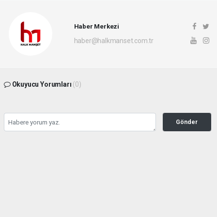
Haber Merkezi
haber@halkmanset.com.tr
Okuyucu Yorumları
(0)
Gönder
Yorum yazarak Topluluk Kuralları’nı kabul etmiş bulunuyor ve halkmanset.com.tr
sitesine yaptığınız yorumunuzla ilgili doğrudan veya dolaylı tüm sorumluluğu tek
başınıza üstleniyorsunuz. Yazılan tüm yorumlardan site yönetimi hiçbir şekilde
sorumlu tutulamaz.