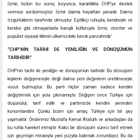
İzmir, bütün bu süreç boyunca, kararlılıkla CHP’ye destek
vermeyi sürdürmüştür. İzmir daima hayattan yanadır. Daima
özgürlüklerin tarafında olmuştur. Eşitlikçi ruhuyla, kendisiyle ve
kendisi gibi olmayanlarla barışık kültürüyle İzmir, otoriter ve
popülist siyasal iklimin ülkemizdeki biricik panzehridir.’
“CHP’NİN TARİHİ DE YENİLİĞİN VE DÖNÜŞÜMÜN
TARİHİDİR”
CHP’nin tarihi de yeniliğin ve dönüşümün tarihidir. Bu dönüşüm
kişilerin değişmesiyle değil daima yeni değerlerin üretilmesiyle
vücut bulmuştur. Bu parti hiçbir zaman sadece kendini
değiştirmek için yola çıkmamıştır. Değişim önce Türkiye için
düşünülür, tarif edilir ve partimizde kendini yeninden
konumlandırır. Çünkü bizim için amaç Türkiye için bir şey
yapmaktır. Önderimiz Mustafa Kemal Atatürk ve arkadaşları da
bu ruhla hareket etmiştir. Kalıcı bir dönüşüm süreci tarif etmek
için geçmişin mirasıyla yeni yüzyıla bakmak zorundayız. Bu da