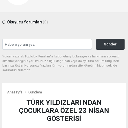
Okuyucu Yorumları
(0)
Gönder
Yorum yazarak Topluluk Kuralları’nı kabul etmiş bulunuyor ve halkmanset.com.tr
sitesine yaptığınız yorumunuzla ilgili doğrudan veya dolaylı tüm sorumluluğu tek
başınıza üstleniyorsunuz. Yazılan tüm yorumlardan site yönetimi hiçbir şekilde
sorumlu tutulamaz.
Anasayfa
Gündem
TÜRK YILDIZLARI'NDAN
ÇOCUKLARA ÖZEL 23 NİSAN
GÖSTERİSİ