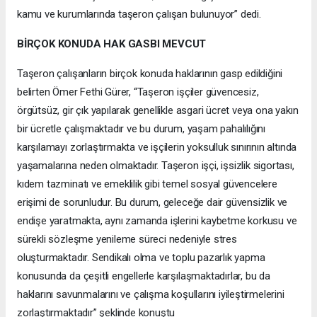
kamu ve kurumlarında taşeron çalışan bulunuyor” dedi.
BİRÇOK KONUDA HAK GASBI MEVCUT
Taşeron çalışanların birçok konuda haklarının gasp edildiğini
belirten Ömer Fethi Gürer, “Taşeron işçiler güvencesiz,
örgütsüz, gir çık yapılarak genellikle asgari ücret veya ona yakın
bir ücretle çalışmaktadır ve bu durum, yaşam pahalılığını
karşılamayı zorlaştırmakta ve işçilerin yoksulluk sınırının altında
yaşamalarına neden olmaktadır. Taşeron işçi, işsizlik sigortası,
kıdem tazminatı ve emeklilik gibi temel sosyal güvencelere
erişimi de sorunludur. Bu durum, geleceğe dair güvensizlik ve
endişe yaratmakta, aynı zamanda işlerini kaybetme korkusu ve
sürekli sözleşme yenileme süreci nedeniyle stres
oluşturmaktadır. Sendikalı olma ve toplu pazarlık yapma
konusunda da çeşitli engellerle karşılaşmaktadırlar, bu da
haklarını savunmalarını ve çalışma koşullarını iyileştirmelerini
zorlaştırmaktadır” şeklinde konuştu