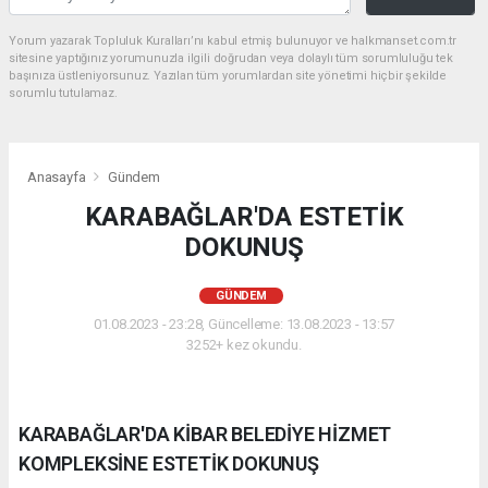
Yorum yazarak Topluluk Kuralları’nı kabul etmiş bulunuyor ve halkmanset.com.tr
sitesine yaptığınız yorumunuzla ilgili doğrudan veya dolaylı tüm sorumluluğu tek
başınıza üstleniyorsunuz. Yazılan tüm yorumlardan site yönetimi hiçbir şekilde
sorumlu tutulamaz.
Anasayfa
Gündem
KARABAĞLAR'DA ESTETİK
DOKUNUŞ
GÜNDEM
01.08.2023 - 23:28, Güncelleme: 13.08.2023 - 13:57
3252+ kez okundu.
KARABAĞLAR'DA KİBAR BELEDİYE HİZMET
KOMPLEKSİNE ESTETİK DOKUNUŞ