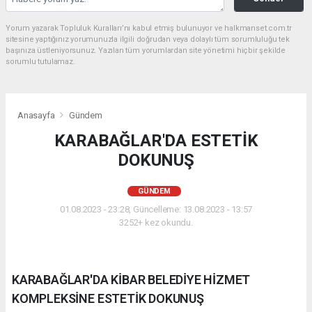
Yorum yazarak Topluluk Kuralları’nı kabul etmiş bulunuyor ve halkmanset.com.tr
sitesine yaptığınız yorumunuzla ilgili doğrudan veya dolaylı tüm sorumluluğu tek
başınıza üstleniyorsunuz. Yazılan tüm yorumlardan site yönetimi hiçbir şekilde
sorumlu tutulamaz.
Anasayfa
Gündem
KARABAĞLAR'DA ESTETİK
DOKUNUŞ
GÜNDEM
01.08.2023 - 23:28, Güncelleme: 13.08.2023 - 13:57
3252+ kez okundu.
KARABAĞLAR'DA KİBAR BELEDİYE HİZMET
KOMPLEKSİNE ESTETİK DOKUNUŞ