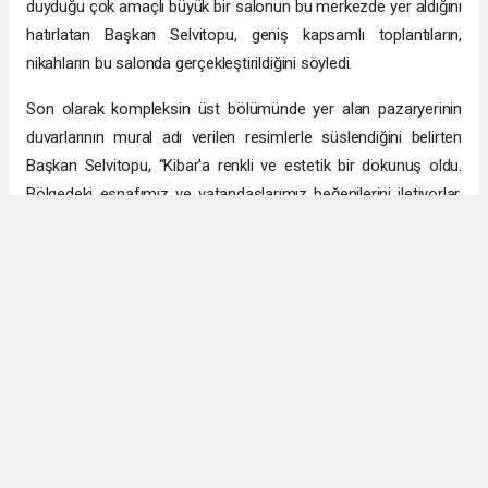
duyduğu çok amaçlı büyük bir salonun bu merkezde yer aldığını
hatırlatan Başkan Selvitopu, geniş kapsamlı toplantıların,
nikahların bu salonda gerçekleştirildiğini söyledi.
Son olarak kompleksin üst bölümünde yer alan pazaryerinin
duvarlarının mural adı verilen resimlerle süslendiğini belirten
Başkan Selvitopu, “Kibar'a renkli ve estetik bir dokunuş oldu.
Bölgedeki esnafımız ve vatandaşlarımız beğenilerini iletiyorlar.
Uygun noktalarda benzer çalışmalar yapacağız” dedi.
Haber Merkezi
haber@halkmanset.com.tr