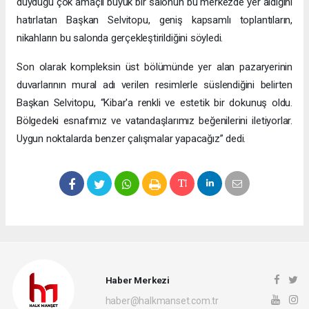
duyduğu çok amaçlı büyük bir salonun bu merkezde yer aldığını
hatırlatan Başkan Selvitopu, geniş kapsamlı toplantıların,
nikahların bu salonda gerçekleştirildiğini söyledi.
Son olarak kompleksin üst bölümünde yer alan pazaryerinin
duvarlarının mural adı verilen resimlerle süslendiğini belirten
Başkan Selvitopu, “Kibar'a renkli ve estetik bir dokunuş oldu.
Bölgedeki esnafımız ve vatandaşlarımız beğenilerini iletiyorlar.
Uygun noktalarda benzer çalışmalar yapacağız” dedi.
Haber Merkezi
haber@halkmanset.com.tr