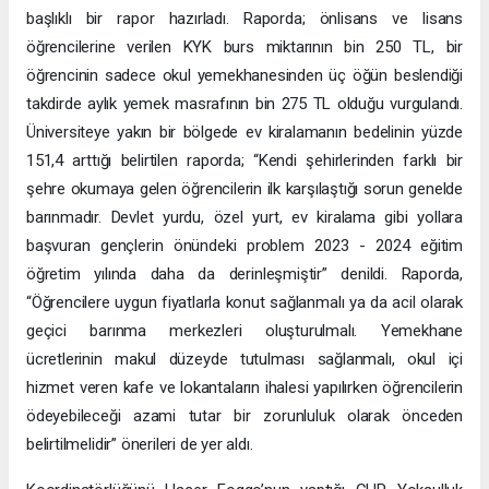
başlıklı bir rapor hazırladı. Raporda; önlisans ve lisans
öğrencilerine verilen KYK burs miktarının bin 250 TL, bir
öğrencinin sadece okul yemekhanesinden üç öğün beslendiği
takdirde aylık yemek masrafının bin 275 TL olduğu vurgulandı.
Üniversiteye yakın bir bölgede ev kiralamanın bedelinin yüzde
151,4 arttığı belirtilen raporda; “Kendi şehirlerinden farklı bir
şehre okumaya gelen öğrencilerin ilk karşılaştığı sorun genelde
barınmadır. Devlet yurdu, özel yurt, ev kiralama gibi yollara
başvuran gençlerin önündeki problem 2023 - 2024 eğitim
öğretim yılında daha da derinleşmiştir” denildi. Raporda,
“Öğrencilere uygun fiyatlarla konut sağlanmalı ya da acil olarak
geçici barınma merkezleri oluşturulmalı. Yemekhane
ücretlerinin makul düzeyde tutulması sağlanmalı, okul içi
hizmet veren kafe ve lokantaların ihalesi yapılırken öğrencilerin
ödeyebileceği azami tutar bir zorunluluk olarak önceden
belirtilmelidir” önerileri de yer aldı.