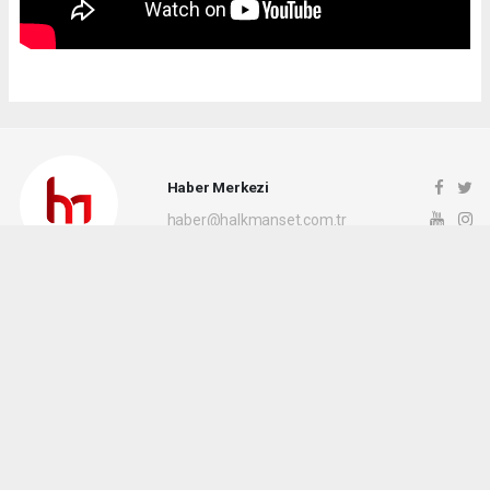
Haber Merkezi
haber@halkmanset.com.tr
Okuyucu Yorumları
(0)
Gönder
Yorum yazarak Topluluk Kuralları’nı kabul etmiş bulunuyor ve halkmanset.com.tr
sitesine yaptığınız yorumunuzla ilgili doğrudan veya dolaylı tüm sorumluluğu tek
başınıza üstleniyorsunuz. Yazılan tüm yorumlardan site yönetimi hiçbir şekilde