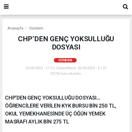
Anasayfa
Gündem
CHP’DEN GENÇ YOKSULLUĞU
DOSYASI
GÜNDEM
26.09.2023 - 21:31, Güncelleme: 26.09.2023 - 21:31
3075+ kez okundu.
CHP’DEN GENÇ YOKSULLUĞU DOSYASI…
ÖĞRENCİLERE VERİLEN KYK BURSU BİN 250 TL,
OKUL YEMEKHANESİNDE ÜÇ ÖĞÜN YEMEK
MASRAFI AYLIK BİN 275 TL