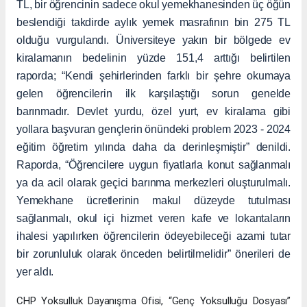
TL, bir öğrencinin sadece okul yemekhanesinden üç öğün
beslendiği takdirde aylık yemek masrafının bin 275 TL
olduğu vurgulandı. Üniversiteye yakın bir bölgede ev
kiralamanın bedelinin yüzde 151,4 arttığı belirtilen
raporda; “Kendi şehirlerinden farklı bir şehre okumaya
gelen öğrencilerin ilk karşılaştığı sorun genelde
barınmadır. Devlet yurdu, özel yurt, ev kiralama gibi
yollara başvuran gençlerin önündeki problem 2023 - 2024
eğitim öğretim yılında daha da derinleşmiştir” denildi.
Raporda, “Öğrencilere uygun fiyatlarla konut sağlanmalı
ya da acil olarak geçici barınma merkezleri oluşturulmalı.
Yemekhane ücretlerinin makul düzeyde tutulması
sağlanmalı, okul içi hizmet veren kafe ve lokantaların
ihalesi yapılırken öğrencilerin ödeyebileceği azami tutar
bir zorunluluk olarak önceden belirtilmelidir” önerileri de
yer aldı.
CHP Yoksulluk Dayanışma Ofisi, “Genç Yoksulluğu Dosyası”