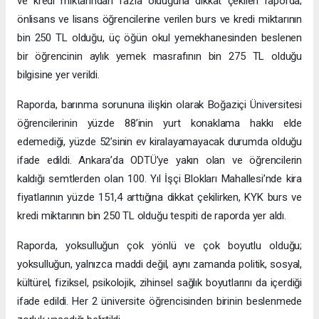
ve kredi miktarından fazla olduğuna dikkat çekilen raporda;
önlisans ve lisans öğrencilerine verilen burs ve kredi miktarının
bin 250 TL olduğu, üç öğün okul yemekhanesinden beslenen
bir öğrencinin aylık yemek masrafının bin 275 TL olduğu
bilgisine yer verildi.
Raporda, barınma sorununa ilişkin olarak Boğaziçi Üniversitesi
öğrencilerinin yüzde 88’inin yurt konaklama hakkı elde
edemediği, yüzde 52’sinin ev kiralayamayacak durumda olduğu
ifade edildi. Ankara’da ODTÜ’ye yakın olan ve öğrencilerin
kaldığı semtlerden olan 100. Yıl İşçi Blokları Mahallesi’nde kira
fiyatlarının yüzde 151,4 arttığına dikkat çekilirken, KYK burs ve
kredi miktarının bin 250 TL olduğu tespiti de raporda yer aldı.
Raporda, yoksulluğun çok yönlü ve çok boyutlu olduğu;
yoksulluğun, yalnızca maddi değil, aynı zamanda politik, sosyal,
kültürel, fiziksel, psikolojik, zihinsel sağlık boyutlarını da içerdiği
ifade edildi. Her 2 üniversite öğrencisinden birinin beslenmede