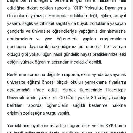
başta barınma, eğitim, beslenme gibi temel haklarının ihlal
edildiğine dikkat çekilen raporda, “CHP Yoksulluk Dayanışma
Ofisi olarak yalnızca ekonomik zorluklarla değil, eğitim, sosyal
yaşam, sağlık ve zihinsel sağlıkta da büyük zorluklarla yaşayan
gençlerle ve üniversite öğrencileriyle yaptığımız derinlemesine
görüşmelerin ve yine öğrencilerle yapılan araştırmaların
sonucuna dayanarak hazırladığımız bu raporda, her zaman
olduğu gibi yoksulluğun nasıl gündelik hayat pratiklerimize etki
ettiğini yüksek öğrenim açısından inceledik” denildi.
Beslenme sorununa değinilen raporda, ekim ayında başlayacak
üniversite eğitimi öncesi birçok okulun yemekhane fiyatlarını
açıklamadığı ifade edildi. Yemek ücretlerinde Hacettepe
Üniversitesi’nde yüzde 76, ODTÜ’de yüzde 80 artış yaşandığı
belirtilen raporda, öğrencilerin sağlıklı beslenme hakkına
erişimin zorlaştığına vurgu yapıldı.
Yemekhane fiyatlarındaki artışın öğrencilere verilen KYK bursu