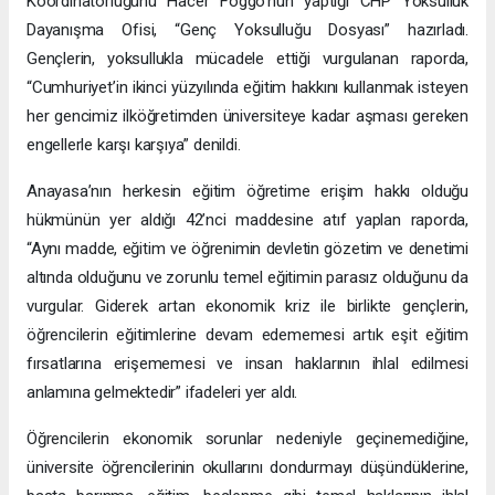
Koordinatörlüğünü Hacer Foggo’nun yaptığı CHP Yoksulluk
Dayanışma Ofisi, “Genç Yoksulluğu Dosyası” hazırladı.
Gençlerin, yoksullukla mücadele ettiği vurgulanan raporda,
“Cumhuriyet’in ikinci yüzyılında eğitim hakkını kullanmak isteyen
her gencimiz ilköğretimden üniversiteye kadar aşması gereken
engellerle karşı karşıya” denildi.
Anayasa’nın herkesin eğitim öğretime erişim hakkı olduğu
hükmünün yer aldığı 42’nci maddesine atıf yaplan raporda,
“Aynı madde, eğitim ve öğrenimin devletin gözetim ve denetimi
altında olduğunu ve zorunlu temel eğitimin parasız olduğunu da
vurgular. Giderek artan ekonomik kriz ile birlikte gençlerin,
öğrencilerin eğitimlerine devam edememesi artık eşit eğitim
fırsatlarına erişememesi ve insan haklarının ihlal edilmesi
anlamına gelmektedir” ifadeleri yer aldı.
Öğrencilerin ekonomik sorunlar nedeniyle geçinemediğine,
üniversite öğrencilerinin okullarını dondurmayı düşündüklerine,