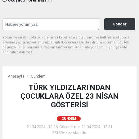
Okuyucu Yorumları
(0)
Gönder
Yorum yazarak Topluluk Kuralları’nı kabul etmiş bulunuyor ve halkmanset.com.tr
sitesine yaptığınız yorumunuzla ilgili doğrudan veya dolaylı tüm sorumluluğu tek
başınıza üstleniyorsunuz. Yazılan tüm yorumlardan site yönetimi hiçbir şekilde
sorumlu tutulamaz.
Anasayfa
Gündem
TÜRK YILDIZLARI'NDAN
ÇOCUKLARA ÖZEL 23 NİSAN
GÖSTERİSİ
GÜNDEM
21.04.2024 - 12:26, Güncelleme: 21.04.2024 - 12:31
28189+ kez okundu.