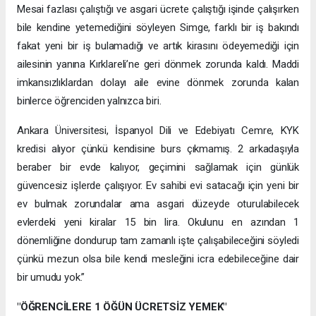
Mesai fazlası çalıştığı ve asgari ücrete çalıştığı işinde çalışırken
bile kendine yetemediğini söyleyen Simge, farklı bir iş bakındı
fakat yeni bir iş bulamadığı ve artık kirasını ödeyemediği için
ailesinin yanına Kırklareli’ne geri dönmek zorunda kaldı. Maddi
imkansızlıklardan dolayı aile evine dönmek zorunda kalan
binlerce öğrenciden yalnızca biri.
Ankara Üniversitesi, İspanyol Dili ve Edebiyatı Cemre, KYK
kredisi alıyor çünkü kendisine burs çıkmamış. 2 arkadaşıyla
beraber bir evde kalıyor, geçimini sağlamak için günlük
güvencesiz işlerde çalışıyor. Ev sahibi evi satacağı için yeni bir
ev bulmak zorundalar ama asgari düzeyde oturulabilecek
evlerdeki yeni kiralar 15 bin lira. Okulunu en azından 1
dönemliğine dondurup tam zamanlı işte çalışabileceğini söyledi
çünkü mezun olsa bile kendi mesleğini icra edebileceğine dair
bir umudu yok.”
"ÖĞRENCİLERE 1 ÖĞÜN ÜCRETSİZ YEMEK"