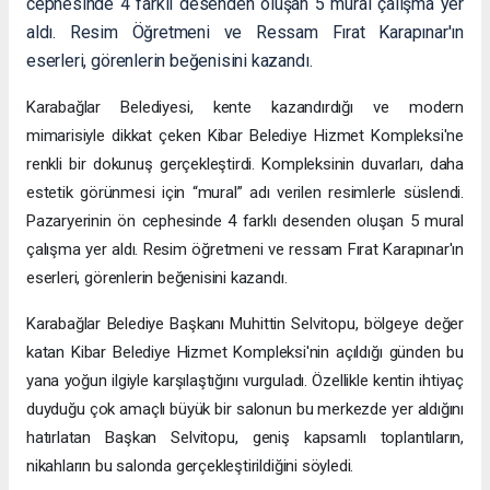
cephesinde 4 farklı desenden oluşan 5 mural çalışma yer
aldı. Resim Öğretmeni ve Ressam Fırat Karapınar'ın
eserleri, görenlerin beğenisini kazandı.
Karabağlar Belediyesi, kente kazandırdığı ve modern
mimarisiyle dikkat çeken Kibar Belediye Hizmet Kompleksi'ne
renkli bir dokunuş gerçekleştirdi. Kompleksinin duvarları, daha
estetik görünmesi için “mural” adı verilen resimlerle süslendi.
Pazaryerinin ön cephesinde 4 farklı desenden oluşan 5 mural
çalışma yer aldı. Resim öğretmeni ve ressam Fırat Karapınar'ın
eserleri, görenlerin beğenisini kazandı.
Karabağlar Belediye Başkanı Muhittin Selvitopu, bölgeye değer
katan Kibar Belediye Hizmet Kompleksi'nin açıldığı günden bu
yana yoğun ilgiyle karşılaştığını vurguladı. Özellikle kentin ihtiyaç
duyduğu çok amaçlı büyük bir salonun bu merkezde yer aldığını
hatırlatan Başkan Selvitopu, geniş kapsamlı toplantıların,
nikahların bu salonda gerçekleştirildiğini söyledi.