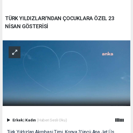
TÜRK YILDIZLARI'NDAN ÇOCUKLARA ÖZEL 23
NİSAN GÖSTERİSİ
Erkek
|
Kadın
(Haberi Sesli Oku)
Türk Yıldızları Akrobasi Timi, Konya 3'üncü Ana Jet Üs