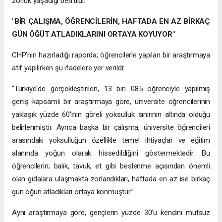
zorluk yaşadığı belirtildi.
"BİR ÇALIŞMA, ÖĞRENCİLERİN, HAFTADA EN AZ BİRKAÇ
GÜN ÖĞÜT ATLADIKLARINI ORTAYA KOYUYOR"
CHP’nin hazırladığı raporda; öğrencilerle yapılan bir araştırmaya
atıf yapılırken şu ifadelere yer verildi:
“Türkiye'de gerçekleştirilen, 13 bin 085 öğrenciyle yapılmış
geniş kapsamlı bir araştırmaya göre, üniversite öğrencilerinin
yaklaşık yüzde 60'ının göreli yoksulluk sınırının altında olduğu
belirlenmiştir. Ayrıca başka bir çalışma, üniversite öğrencileri
arasındaki yoksulluğun özellikle temel ihtiyaçlar ve eğitim
alanında yoğun olarak hissedildiğini göstermektedir. Bu
öğrencilerin; balık, tavuk, et gibi beslenme açısından önemli
olan gıdalara ulaşmakta zorlandıkları, haftada en az ise birkaç
gün öğün atladıkları ortaya konmuştur.”
Aynı araştırmaya göre, gençlerin yüzde 30’u kendini mutsuz