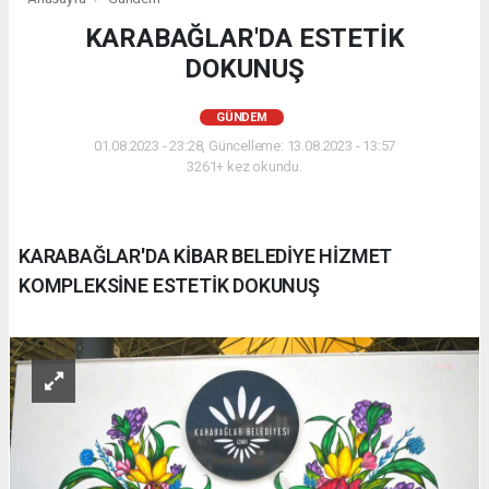
KARABAĞLAR'DA ESTETİK
DOKUNUŞ
GÜNDEM
01.08.2023 - 23:28, Güncelleme: 13.08.2023 - 13:57
3261+ kez okundu.
KARABAĞLAR'DA KİBAR BELEDİYE HİZMET
KOMPLEKSİNE ESTETİK DOKUNUŞ