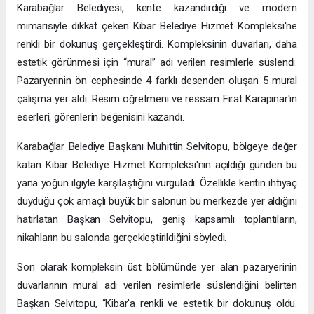
Karabağlar Belediyesi, kente kazandırdığı ve modern
mimarisiyle dikkat çeken Kibar Belediye Hizmet Kompleksi'ne
renkli bir dokunuş gerçekleştirdi. Kompleksinin duvarları, daha
estetik görünmesi için “mural” adı verilen resimlerle süslendi.
Pazaryerinin ön cephesinde 4 farklı desenden oluşan 5 mural
çalışma yer aldı. Resim öğretmeni ve ressam Fırat Karapınar'ın
eserleri, görenlerin beğenisini kazandı.
Karabağlar Belediye Başkanı Muhittin Selvitopu, bölgeye değer
katan Kibar Belediye Hizmet Kompleksi'nin açıldığı günden bu
yana yoğun ilgiyle karşılaştığını vurguladı. Özellikle kentin ihtiyaç
duyduğu çok amaçlı büyük bir salonun bu merkezde yer aldığını
hatırlatan Başkan Selvitopu, geniş kapsamlı toplantıların,
nikahların bu salonda gerçekleştirildiğini söyledi.
Son olarak kompleksin üst bölümünde yer alan pazaryerinin
duvarlarının mural adı verilen resimlerle süslendiğini belirten
Başkan Selvitopu, “Kibar'a renkli ve estetik bir dokunuş oldu.