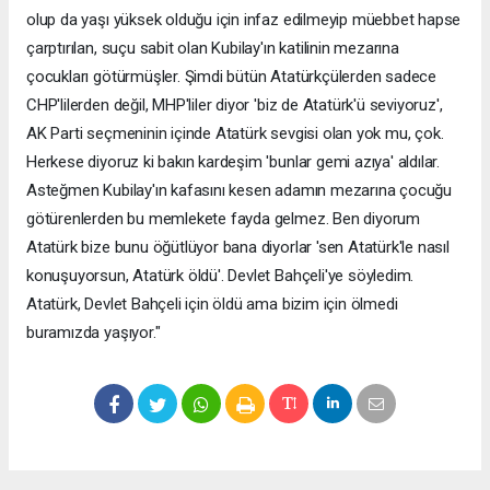
olup da yaşı yüksek olduğu için infaz edilmeyip müebbet hapse
çarptırılan, suçu sabit olan Kubilay'ın katilinin mezarına
çocukları götürmüşler. Şimdi bütün Atatürkçülerden sadece
CHP'lilerden değil, MHP'liler diyor 'biz de Atatürk'ü seviyoruz',
AK Parti seçmeninin içinde Atatürk sevgisi olan yok mu, çok.
Herkese diyoruz ki bakın kardeşim 'bunlar gemi azıya' aldılar.
Asteğmen Kubilay'ın kafasını kesen adamın mezarına çocuğu
götürenlerden bu memlekete fayda gelmez. Ben diyorum
Atatürk bize bunu öğütlüyor bana diyorlar 'sen Atatürk'le nasıl
konuşuyorsun, Atatürk öldü'. Devlet Bahçeli'ye söyledim.
Atatürk, Devlet Bahçeli için öldü ama bizim için ölmedi
buramızda yaşıyor."