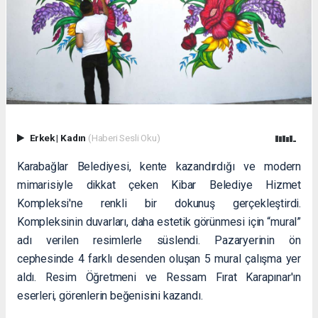
Erkek
|
Kadın
(Haberi Sesli Oku)
Karabağlar Belediyesi, kente kazandırdığı ve modern
mimarisiyle dikkat çeken Kibar Belediye Hizmet
Kompleksi'ne renkli bir dokunuş gerçekleştirdi.
Kompleksinin duvarları, daha estetik görünmesi için “mural”
adı verilen resimlerle süslendi. Pazaryerinin ön
cephesinde 4 farklı desenden oluşan 5 mural çalışma yer
aldı. Resim Öğretmeni ve Ressam Fırat Karapınar'ın
eserleri, görenlerin beğenisini kazandı.