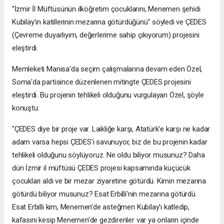
''İzmir İl Müftüsünün ilköğretim çocuklarını, Menemen şehidi
Kubilay'ın katillerinin mezarına götürdüğünü'' söyledi ve ÇEDES
(Çevreme duyarlıyım, değerlerime sahip çıkıyorum) projesini
eleştirdi.
Memleketi Manisa'da seçim çalışmalarına devam eden Özel,
Soma'da partisince düzenlenen mitingte ÇEDES projesini
eleştirdi. Bu projenin tehlikeli olduğunu vurgulayan Özel, şöyle
konuştu:
"ÇEDES diye bir proje var. Laikliğe karşı, Atatürk'e karşı ne kadar
adam varsa hepsi ÇEDES'i savunuyor, biz de bu projenin kadar
tehlikeli olduğunu söylüyoruz. Ne oldu biliyor musunuz? Daha
dün İzmir il müftüsü ÇEDES projesi kapsamında küçücük
çocukları aldı ve bir mezar ziyaretine götürdü. Kimin mezarına
götürdü biliyor musunuz? Esat Erbilli'nin mezarına götürdü.
Esat Erbilli kim, Menemen'de asteğmen Kubilay'ı katledip,
kafasını kesip Menemen'de gezdirenler var ya onların içinde