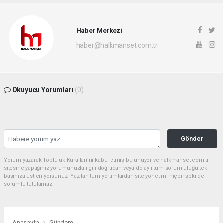
Haber Merkezi
haber@halkmanset.com.tr
Okuyucu Yorumları
(0)
Gönder
Yorum yazarak Topluluk Kuralları’nı kabul etmiş bulunuyor ve halkmanset.com.tr
sitesine yaptığınız yorumunuzla ilgili doğrudan veya dolaylı tüm sorumluluğu tek
başınıza üstleniyorsunuz. Yazılan tüm yorumlardan site yönetimi hiçbir şekilde
sorumlu tutulamaz.
Anasayfa
Gündem