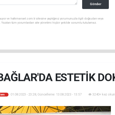
Gönder
nuyor ve halkmanset.com.tr sitesine yaptığınız yorumunuzla ilgili doğrudan veya
. Yazılan tüm yorumlardan site yönetimi hiçbir şekilde sorumlu tutulamaz.
AĞLAR'DA ESTETİK D
01.08.2023 - 23:28, Güncelleme: 13.08.2023 - 13:57
3240+ kez okun
dem