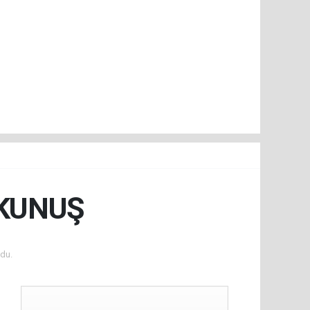
OKUNUŞ
du.