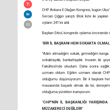
CHP Ankara İl Olağan Kongresi, bugün Ulus't
Sercan Çığgın yarıştı. Blok liste ile yapıla
oyların 241'ini aldı.
Başkan Erkol, kongrede oylama öncesinde d
"BİR İL BAŞKANI HEM SOKAKTA OLMAL
"Adım atmadığım sokak, girmediğim kavga yo
sokaktaydık, barikattaydık. İnsanın iki şey
Fakültesi'nde okudum. Daha sonra sağlık 
uzmanı oldum. Eğitim uzmanı olarak CHP 
olduğumu düşünüyorum. Bir il başkanı he
masasında başarılı olmak da bir, deneyimde
olduğuma yürekten inanıyorum.
"CHP'NİN İL BAŞKANLIĞI YARIŞINDA
MÜZAKERECİ DEĞİLDİR"