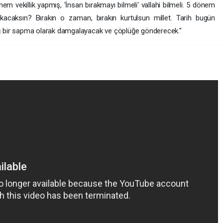
em vekillik yapmış, 'İnsan bırakmayı bilmeli' vallahi bilmeli. 5 dönem
kacaksın? Bırakın o zaman, bırakın kurtulsun millet. Tarih bugün
sağ bir sapma olarak damgalayacak ve çöplüğe gönderecek."