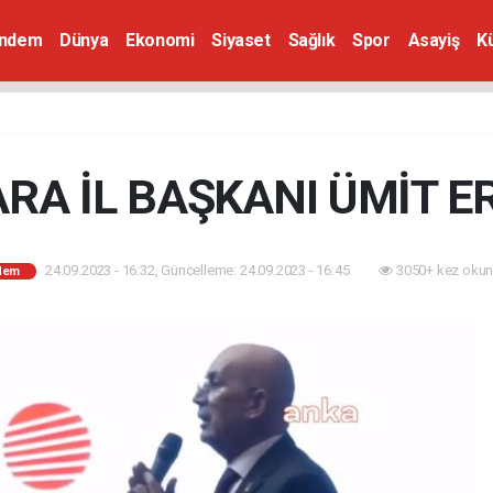
ndem
Dünya
Ekonomi
Siyaset
Sağlık
Spor
Asayiş
K
RA İL BAŞKANI ÜMİT E
24.09.2023 - 16:32, Güncelleme: 24.09.2023 - 16:45
3050+ kez okun
dem