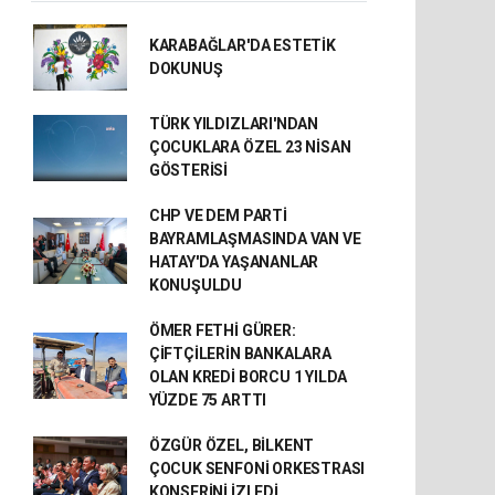
KARABAĞLAR'DA ESTETİK
DOKUNUŞ
TÜRK YILDIZLARI'NDAN
ÇOCUKLARA ÖZEL 23 NİSAN
GÖSTERİSİ
CHP VE DEM PARTİ
BAYRAMLAŞMASINDA VAN VE
HATAY'DA YAŞANANLAR
KONUŞULDU
ÖMER FETHİ GÜRER:
ÇİFTÇİLERİN BANKALARA
OLAN KREDİ BORCU 1 YILDA
YÜZDE 75 ARTTI
ÖZGÜR ÖZEL, BİLKENT
ÇOCUK SENFONİ ORKESTRASI
KONSERİNİ İZLEDİ