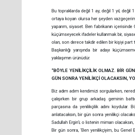
Bu topraklarda değil 1 ay, değil 1 yıl, değil 
ortaya koyan olursa her şeyden vazgeçerim.
yaparım, siyaset. Ben fabrikanın içerisinde
küçümseyecek ifadeler kullanmak bir, siyaset
olan, son derece takdir edilen bir kişiyi part
Başkanlığı yarışında bir adayı küçümsemey
yaklaşımın ürünüdür.
“BÖYLE YENİLİKÇİLİK OLMAZ. BİR GÜ
GÜN SONRA YENİLİKÇİ OLACAKSIN, Y
Biz adım adım kendimizi sorgularken, nerede
çalışırken bir grup arkadaş geminin battığ
parçasına da yenilikçilik adını koydular. B
anlatacaksın, bir gün sonra yenilikçi olaca
Sadullah Ergin'i; o listenin mimarı olacaksın,
Bir gün sonra, 'Ben yenilikçiyim, bu Genel Ba