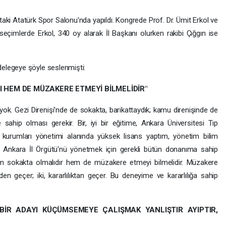
aki Atatürk Spor Salonu'nda yapıldı. Kongrede Prof. Dr. Ümit Erkol ve
n seçimlerde Erkol, 340 oy alarak İl Başkanı olurken rakibi Çığgın ise
elegeye şöyle seslenmişti:
I HEM DE MÜZAKERE ETMEYİ BİLMELİDİR"
k. Gezi Direnişi'nde de sokakta, barikattaydık; kamu direnişinde de
e sahip olması gerekir. Bir, iyi bir eğitime, Ankara Üniversitesi Tıp
kurumları yönetimi alanında yüksek lisans yaptım, yönetim bilim
Ankara İl Örgütü'nü yönetmek için gerekli bütün donanıma sahip
m sokakta olmalıdır hem de müzakere etmeyi bilmelidir. Müzakere
n geçer; iki, kararlılıktan geçer. Bu deneyime ve kararlılığa sahip
 BİR ADAYI KÜÇÜMSEMEYE ÇALIŞMAK YANLIŞTIR AYIPTIR,