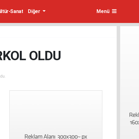
ültür-Sanat
Diğer
Menü
RKOL OLDU
du.