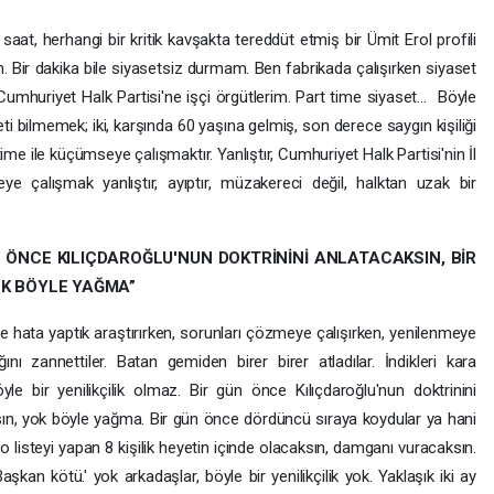
1 saat, herhangi bir kritik kavşakta tereddüt etmiş bir Ümit Erol profili
 Bir dakika bile siyasetsiz durmam. Ben fabrikada çalışırken siyaset
 Cumhuriyet Halk Partisi'ne işçi örgütlerim. Part time siyaset… Böyle
i bilmemek; iki, karşında 60 yaşına gelmiş, son derece saygın kişiliği
 time ile küçümseye çalışmaktır. Yanlıştır, Cumhuriyet Halk Partisi'nin İl
e çalışmak yanlıştır, ayıptır, müzakereci değil, halktan uzak bir
N ÖNCE KILIÇDAROĞLU'NUN DOKTRİNİNİ ANLATACAKSIN, BİR
OK BÖYLE YAĞMA”
 hata yaptık araştırırken, sorunları çözmeye çalışırken, yenilenmeye
ını zannettiler. Batan gemiden birer birer atladılar. İndikleri kara
öyle bir yenilikçilik olmaz. Bir gün önce Kılıçdaroğlu'nun doktrinini
ksın, yok böyle yağma. Bir gün önce dördüncü sıraya koydular ya hani
 o listeyi yapan 8 kişilik heyetin içinde olacaksın, damganı vuracaksın.
şkan kötü.' yok arkadaşlar, böyle bir yenilikçilik yok. Yaklaşık iki ay