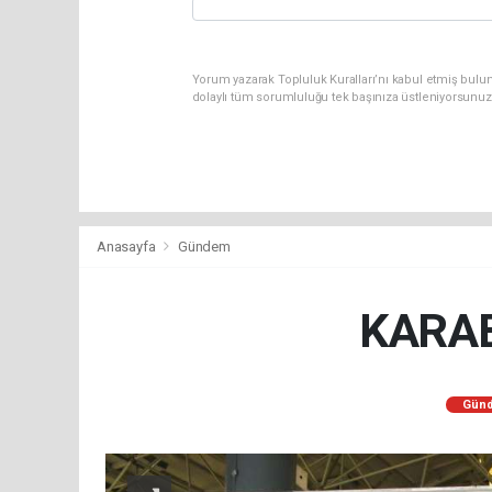
Yorum yazarak Topluluk Kuralları’nı kabul etmiş bulu
dolaylı tüm sorumluluğu tek başınıza üstleniyorsunuz
Anasayfa
Gündem
KARAB
Gün