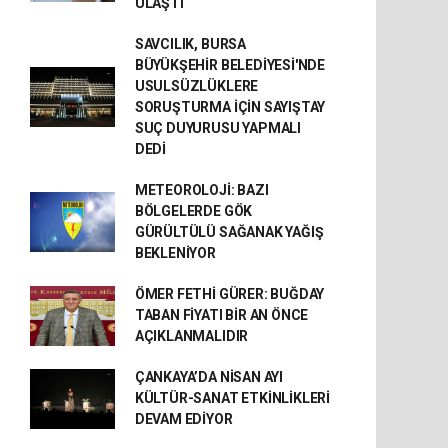
ULAŞTI
SAVCILIK, BURSA
BÜYÜKŞEHİR BELEDİYESİ'NDE
USULSÜZLÜKLERE
SORUŞTURMA İÇİN SAYIŞTAY
SUÇ DUYURUSU YAPMALI
DEDİ
METEOROLOJİ: BAZI
BÖLGELERDE GÖK
GÜRÜLTÜLÜ SAĞANAK YAĞIŞ
BEKLENİYOR
ÖMER FETHİ GÜRER: BUĞDAY
TABAN FİYATI BİR AN ÖNCE
AÇIKLANMALIDIR
ÇANKAYA’DA NİSAN AYI
KÜLTÜR-SANAT ETKİNLİKLERİ
DEVAM EDİYOR