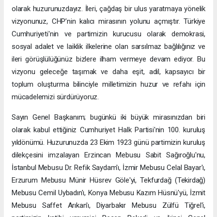
olarak huzurunuzdayız. İleri, çağdaş bir ulus yaratmaya yönelik
vizyonunuz, CHP’nin kalıcı mirasının yolunu açmıştır. Türkiye
Cumhuriyeti'nin ve partimizin kurucusu olarak demokrasi,
sosyal adalet ve laiklik ilkelerine olan sarsılmaz bağlılığınız ve
ileri görüşlülüğünüz bizlere ilham vermeye devam ediyor. Bu
vizyonu geleceğe taşımak ve daha eşit, adil, kapsayıcı bir
toplum oluşturma bilinciyle milletimizin huzur ve refahı için
mücadelemizi sürdürüyoruz.
Sayın Genel Başkanım; bugünkü iki büyük mirasınızdan biri
olarak kabul ettiğiniz Cumhuriyet Halk Partisi'nin 100. kuruluş
yıldönümü. Huzurunuzda 23 Ekim 1923 günü partimizin kuruluş
dilekçesini imzalayan Erzincan Mebusu Sabit Sağıroğlu'nu,
İstanbul Mebusu Dr. Refik Saydam'ı, İzmir Mebusu Celal Bayar'ı,
Erzurum Mebusu Münir Hüsrev Göle'yi, Tekfurdağ (Tekirdağ)
Mebusu Cemil Uybadın'ı, Konya Mebusu Kazım Hüsnü'yü, İzmit
Mebusu Saffet Arıkan'ı, Diyarbakır Mebusu Zülfü Tiğrel'i,