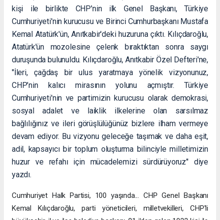
kişi ile birlikte CHP'nin ilk Genel Başkanı, Türkiye
Cumhuriyeti'nin kurucusu ve Birinci Cumhurbaşkanı Mustafa
Kemal Atatürk'ün, Anıtkabir'deki huzuruna çıktı. Kılıçdaroğlu,
Atatürk'ün mozolesine çelenk bıraktıktan sonra saygı
duruşunda bulunuldu. Kılıçdaroğlu, Anıtkabir Özel Defteri'ne,
"İleri, çağdaş bir ulus yaratmaya yönelik vizyonunuz,
CHP’nin kalıcı mirasının yolunu açmıştır. Türkiye
Cumhuriyeti'nin ve partimizin kurucusu olarak demokrasi,
sosyal adalet ve laiklik ilkelerine olan sarsılmaz
bağlılığınız ve ileri görüşlülüğünüz bizlere ilham vermeye
devam ediyor. Bu vizyonu geleceğe taşımak ve daha eşit,
adil, kapsayıcı bir toplum oluşturma bilinciyle milletimizin
huzur ve refahı için mücadelemizi sürdürüyoruz" diye
yazdı.
Cumhuriyet Halk Partisi, 100 yaşında... CHP Genel Başkanı
Kemal Kılıçdaroğlu, parti yöneticileri, milletvekilleri, CHP'li