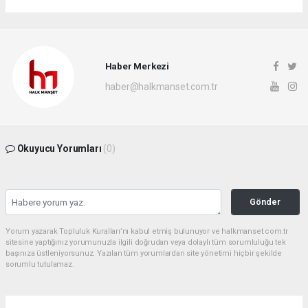
Haber Merkezi
haber@halkmanset.com.tr
Okuyucu Yorumları
(0)
Gönder
Yorum yazarak Topluluk Kuralları’nı kabul etmiş bulunuyor ve halkmanset.com.tr
sitesine yaptığınız yorumunuzla ilgili doğrudan veya dolaylı tüm sorumluluğu tek
başınıza üstleniyorsunuz. Yazılan tüm yorumlardan site yönetimi hiçbir şekilde
sorumlu tutulamaz.