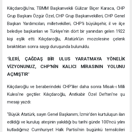
Kılıçdaroğlu’na; TBMM Başkanvekili Gülizar Biçer Karaca, CHP
Grup Başkanı Özgür Özel, CHP Grup Başkanvekilleri, CHP Genel
Başkan Yardımcıları, milletvekilleri, CHP'li büyükşehir, il ve ilçe
belediye başkanları ve Türkiye'nin dört bir yanından gelen 1922
kişi eşlik etti. Kılıçdaroğlu, Atatürk'ün mozolesine çelenk
bıraktıktan sonra saygı duruşunda bulunuldu.
"İLERİ, ÇAĞDAŞ BİR ULUS YARATMAYA YÖNELİK
VİZYONUNUZ, CHP'NİN KALICI MİRASININ YOLUNU
AÇMIŞTIR"
Kılıçdaroğlu ve beraberindeki CHP'liler daha sonra Misak-ı Milli
Kulesi'ne geçtiler. Kılıçdaroğlu, Anıtkabir Özel Defteri'ne şu
mesajı yazdı:
"Büyük Atatürk, sayın Genel Başkanım; İzmir'den kurtuluşun ilan
edildiği ve kuruluş ateşinin yakıldığı bu tarihi günde 100’ncü yılını
kutladığımız Cumhuriyet Halk Partisi'nin bugünkü temsilcileri