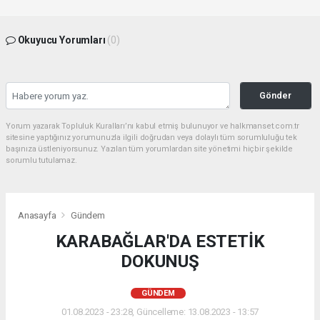
Okuyucu Yorumları
(0)
Gönder
Yorum yazarak Topluluk Kuralları’nı kabul etmiş bulunuyor ve halkmanset.com.tr
sitesine yaptığınız yorumunuzla ilgili doğrudan veya dolaylı tüm sorumluluğu tek
başınıza üstleniyorsunuz. Yazılan tüm yorumlardan site yönetimi hiçbir şekilde
sorumlu tutulamaz.
Anasayfa
Gündem
KARABAĞLAR'DA ESTETİK
DOKUNUŞ
GÜNDEM
01.08.2023 - 23:28, Güncelleme: 13.08.2023 - 13:57