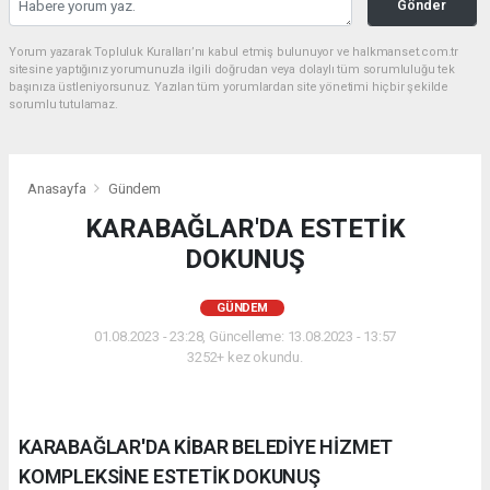
Gönder
Yorum yazarak Topluluk Kuralları’nı kabul etmiş bulunuyor ve halkmanset.com.tr
sitesine yaptığınız yorumunuzla ilgili doğrudan veya dolaylı tüm sorumluluğu tek
başınıza üstleniyorsunuz. Yazılan tüm yorumlardan site yönetimi hiçbir şekilde
sorumlu tutulamaz.
Anasayfa
Gündem
KARABAĞLAR'DA ESTETİK
DOKUNUŞ
GÜNDEM
01.08.2023 - 23:28, Güncelleme: 13.08.2023 - 13:57
3252+ kez okundu.
KARABAĞLAR'DA KİBAR BELEDİYE HİZMET
KOMPLEKSİNE ESTETİK DOKUNUŞ