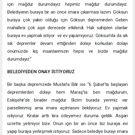
için mağdur durumdayız hepimiz mağdur durumdayız.
Belediyenin buraya bir an önce imara çıkarması lazım. Göksun
buraya çok yakın olduğu için Göksun depreminden Geben
mahallesi çok aşırı derecede etkilendi. Hak sahipleri olanlar
buraya ev yapmak istiyor ve ev yapamıyoruz. Göksun’da da sık
sık depremler devam ettiğinden dolayı korkudan dolayı
önümüzde kış insanlarımızın hepsi ve bizde mağdur
durumdayız.”
BELEDİYEDEN ONAY İSTİYORUZ
Bir başka depremzede Mustafa Bilir ise “6 Şubat’ta başlayan
depremlerden dolayı hem Maraş’ta ben mağdurum,
Eskişehir’de birader mağdur. Bizim burada yerimiz var
parsellenmiş ama imara açılmasını bekliyoruz. Ev yapmak
istiyoruz. Kiralar arttı kira ödeyemez duruma geldik. Asgari
ücrette yetmiyor bize. Onun için bir an önce biz buraya evi
yapıp buraya yerleşmek istiyoruz. Sadece belediye burayı imara