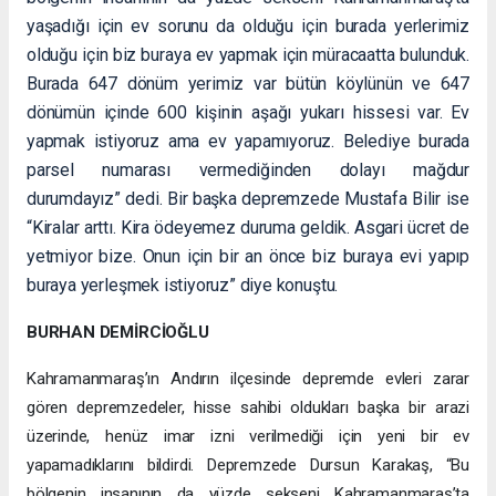
yaşadığı için ev sorunu da olduğu için burada yerlerimiz
olduğu için biz buraya ev yapmak için müracaatta bulunduk.
Burada 647 dönüm yerimiz var bütün köylünün ve 647
dönümün içinde 600 kişinin aşağı yukarı hissesi var. Ev
yapmak istiyoruz ama ev yapamıyoruz. Belediye burada
parsel numarası vermediğinden dolayı mağdur
durumdayız” dedi. Bir başka depremzede Mustafa Bilir ise
“Kiralar arttı. Kira ödeyemez duruma geldik. Asgari ücret de
yetmiyor bize. Onun için bir an önce biz buraya evi yapıp
buraya yerleşmek istiyoruz” diye konuştu.
BURHAN DEMİRCİOĞLU
Kahramanmaraş’ın Andırın ilçesinde depremde evleri zarar
gören depremzedeler, hisse sahibi oldukları başka bir arazi
üzerinde, henüz imar izni verilmediği için yeni bir ev
yapamadıklarını bildirdi. Depremzede Dursun Karakaş, “Bu
bölgenin insanının da yüzde sekseni Kahramanmaraş’ta