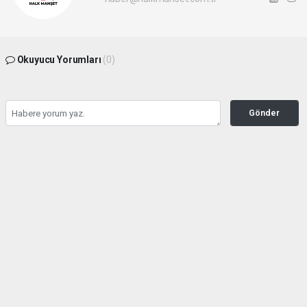
Okuyucu Yorumları
(0)
Gönder
Yorum yazarak Topluluk Kuralları’nı kabul etmiş bulunuyor ve halkmanset.com.tr
sitesine yaptığınız yorumunuzla ilgili doğrudan veya dolaylı tüm sorumluluğu tek
başınıza üstleniyorsunuz. Yazılan tüm yorumlardan site yönetimi hiçbir şekilde
sorumlu tutulamaz.
haber paketi
haber scripti
haber yazılımı
Tüm hakları saklı tutulmaktadır.Copyright 2026©
Haber Yazılımı:
Web Aksiyon ®