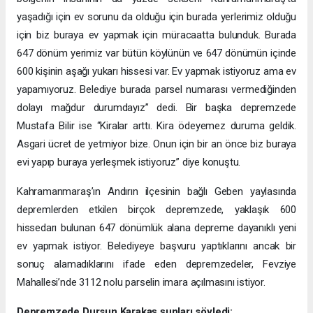
yaşadığı için ev sorunu da olduğu için burada yerlerimiz olduğu
için biz buraya ev yapmak için müracaatta bulunduk. Burada
647 dönüm yerimiz var bütün köylünün ve 647 dönümün içinde
600 kişinin aşağı yukarı hissesi var. Ev yapmak istiyoruz ama ev
yapamıyoruz. Belediye burada parsel numarası vermediğinden
dolayı mağdur durumdayız” dedi. Bir başka depremzede
Mustafa Bilir ise “Kiralar arttı. Kira ödeyemez duruma geldik.
Asgari ücret de yetmiyor bize. Onun için bir an önce biz buraya
evi yapıp buraya yerleşmek istiyoruz” diye konuştu.
Kahramanmaraş’ın Andırın ilçesinin bağlı Geben yaylasında
depremlerden etkilen birçok depremzede, yaklaşık 600
hissedarı bulunan 647 dönümlük alana depreme dayanıklı yeni
ev yapmak istiyor. Belediyeye başvuru yaptıklarını ancak bir
sonuç alamadıklarını ifade eden depremzedeler, Fevziye
Mahallesi’nde 3112 nolu parselin imara açılmasını istiyor.
Depremzede Dursun Karakaş şunları söyledi: