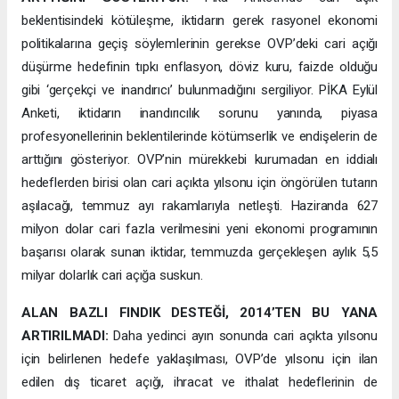
beklentisindeki kötüleşme, iktidarın gerek rasyonel ekonomi
politikalarına geçiş söylemlerinin gerekse OVP’deki cari açığı
düşürme hedefinin tıpkı enflasyon, döviz kuru, faizde olduğu
gibi ‘gerçekçi ve inandırıcı’ bulunmadığını sergiliyor. PİKA Eylül
Anketi, iktidarın inandırıcılık sorunu yanında, piyasa
profesyonellerinin beklentilerinde kötümserlik ve endişelerin de
arttığını gösteriyor. OVP’nin mürekkebi kurumadan en iddialı
hedeflerden birisi olan cari açıkta yılsonu için öngörülen tutarın
aşılacağı, temmuz ayı rakamlarıyla netleşti. Haziranda 627
milyon dolar cari fazla verilmesini yeni ekonomi programının
başarısı olarak sunan iktidar, temmuzda gerçekleşen aylık 5,5
milyar dolarlık cari açığa suskun.
ALAN BAZLI FINDIK DESTEĞİ, 2014’TEN BU YANA
ARTIRILMADI:
Daha yedinci ayın sonunda cari açıkta yılsonu
için belirlenen hedefe yaklaşılması, OVP’de yılsonu için ilan
edilen dış ticaret açığı, ihracat ve ithalat hedeflerinin de