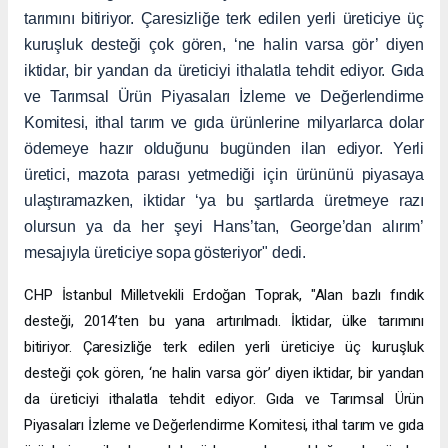
tarımını bitiriyor. Çaresizliğe terk edilen yerli üreticiye üç
kuruşluk desteği çok gören, ‘ne halin varsa gör’ diyen
iktidar, bir yandan da üreticiyi ithalatla tehdit ediyor. Gıda
ve Tarımsal Ürün Piyasaları İzleme ve Değerlendirme
Komitesi, ithal tarım ve gıda ürünlerine milyarlarca dolar
ödemeye hazır olduğunu bugünden ilan ediyor. Yerli
üretici, mazota parası yetmediği için ürününü piyasaya
ulaştıramazken, iktidar ‘ya bu şartlarda üretmeye razı
olursun ya da her şeyi Hans’tan, George’dan alırım’
mesajıyla üreticiye sopa gösteriyor" dedi.
CHP İstanbul Milletvekili Erdoğan Toprak, "Alan bazlı fındık
desteği, 2014’ten bu yana artırılmadı. İktidar, ülke tarımını
bitiriyor. Çaresizliğe terk edilen yerli üreticiye üç kuruşluk
desteği çok gören, ‘ne halin varsa gör’ diyen iktidar, bir yandan
da üreticiyi ithalatla tehdit ediyor. Gıda ve Tarımsal Ürün
Piyasaları İzleme ve Değerlendirme Komitesi, ithal tarım ve gıda