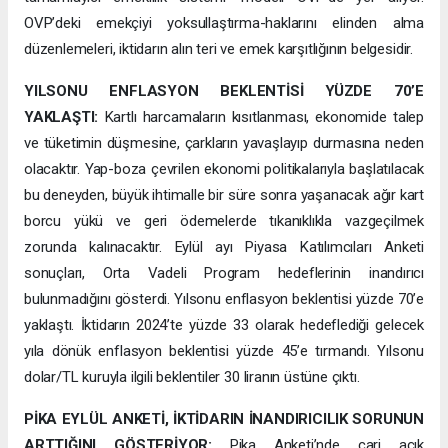
OVP’deki emekçiyi yoksullaştırma-haklarını elinden alma
düzenlemeleri, iktidarın alın teri ve emek karşıtlığının belgesidir.
YILSONU ENFLASYON BEKLENTİSİ YÜZDE 70’E
YAKLAŞTI:
Kartlı harcamaların kısıtlanması, ekonomide talep
ve tüketimin düşmesine, çarkların yavaşlayıp durmasına neden
olacaktır. Yap-boza çevrilen ekonomi politikalarıyla başlatılacak
bu deneyden, büyük ihtimalle bir süre sonra yaşanacak ağır kart
borcu yükü ve geri ödemelerde tıkanıklıkla vazgeçilmek
zorunda kalınacaktır. Eylül ayı Piyasa Katılımcıları Anketi
sonuçları, Orta Vadeli Program hedeflerinin inandırıcı
bulunmadığını gösterdi. Yılsonu enflasyon beklentisi yüzde 70’e
yaklaştı. İktidarın 2024’te yüzde 33 olarak hedeflediği gelecek
yıla dönük enflasyon beklentisi yüzde 45’e tırmandı. Yılsonu
dolar/TL kuruyla ilgili beklentiler 30 liranın üstüne çıktı.
PİKA EYLÜL ANKETİ, İKTİDARIN İNANDIRICILIK SORUNUN
ARTTIĞINI GÖSTERİYOR:
Pika Anketi’nde cari açık