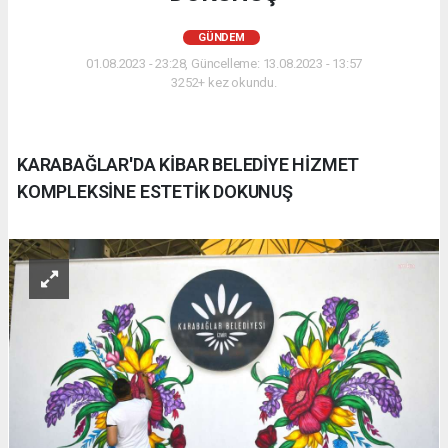
GÜNDEM
01.08.2023 - 23:28, Güncelleme: 13.08.2023 - 13:57
3252+ kez okundu.
KARABAĞLAR'DA KİBAR BELEDİYE HİZMET
KOMPLEKSİNE ESTETİK DOKUNUŞ