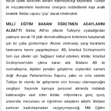
AB’ye üyelik sürecinin devam edemeyeceği kaydedildi. Türkiye
ile müzakerelerin kesilmesi önergesi reddedilerek kapı aralık
bırakıldı. İktidar, raporu ‘çöp’ olarak nitelendirdi.
MİLLİ EĞİTİM BAKANI ÖĞRETMEN ADAYLARINI
ALDATTI:
İktidar, AB’nin yıllardır Türkiye’yi oyaladığından
yakınıyor ancak 18 yıldır demokratikleşme kriterlerini karşılamak
için bir çaba göstermiyor. Aksine otokrasiyi, yargı kararlarını
tanımama tavrını yaygınlaştırıyor. AB, İstanbul Sözleşmesi’ni
tüm üye ülkeler için ‘bağlayıcı’ kabul ederken; iktidar, İstanbul
Sözleşmesi'nden çıkma kararı aldı. İktidarın AB ile
normalleşme, ilişkileri yeniden geliştirme söylemleri samimi
değil. Avrupa Parlamentosu Raporu, yakın ve orta vadede
Türkiye ile olumlu bir gelişmenin söz konusu olamayacağını
sergiliyor. Seçimde kamuya personel alımında mülakatı
kaldıracağını vaat eden iktidar; milyonlarca genç işsizi,
üniversite mezununu ve öğretmen adaylarını aldattı. İktidarın
partizan kadrolaşmadan vazgeçmeyeceği, Milli Eğitim