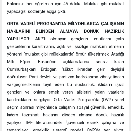
Bakanının her öğretmen için 45 dakika ‘Mülakat gibi mülakat
yapacağız’ sözleriyle açığa çıktı.
ORTA VADELİ PROGRAM’DA MİLYONLARCA ÇALIŞANIN
HAKLARINI ELİNDEN ALMAYA DÖNÜK HAZIRLIK
YAPILIYOR:
AKP’li olmayan gençlerin umutlarını çalıp
geleceklerini karartmanın, açlık ve işsizliğe mahkum etmenin
yöntemi ‘mülakat gibi mülakatlarda’ ömür tükettirmek. Atadığı
Milli Eğitim Bakanı'nın açıklamalarına sessiz kalan
Cumhurbaşkanı Erdoğan, ‘sükut ikrardan gelir’ deyişini
doğruluyor. Parti devleti ve partizan kadrolaşma zihniyetinden
vazgeçmediklerini teyit eden bu suskunluk, iktidarın işsiz
gençleri ve onlara emek veren ailelerini yalan vaatlerle
kandırdıklarını sergiliyor. Orta Vadeli Program’da (OVP) yerel
seçim sonrası milyonlarca çalışanın sosyal güvenlik, emeklilik,
kıdem tazminatı haklarını elinden almaya dönük hazırlık
yapılıyor. IMF literatüründeki ‘güvenceli esnek çalışma ve
tamamlayıcı emeklilik sistemi’ modeli OVP’de yer alıyor.