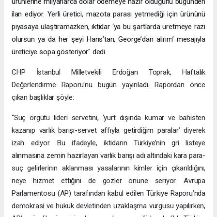
ürünlerine milyarlarca dolar ödemeye hazır olduğunu bugünden
ilan ediyor. Yerli üretici, mazota parası yetmediği için ürününü
piyasaya ulaştıramazken, iktidar ‘ya bu şartlarda üretmeye razı
olursun ya da her şeyi Hans’tan, George’dan alırım’ mesajıyla
üreticiye sopa gösteriyor" dedi.
CHP İstanbul Milletvekili Erdoğan Toprak, Haftalık
Değerlendirme Raporu'nu bugün yayınladı. Rapordan önce
çıkan başlıklar şöyle:
“Suç örgütü lideri servetini, ‘yurt dışında kumar ve bahisten
kazanıp varlık barışı-servet affıyla getirdiğim paralar’ diyerek
izah ediyor. Bu ifadeyle, iktidarın Türkiye’nin gri listeye
alınmasına zemin hazırlayan varlık barışı adı altındaki kara para-
suç gelirlerinin aklanması yasalarının kimler için çıkarıldığını,
neye hizmet ettiğini de gözler önüne seriyor. Avrupa
Parlamentosu (AP) tarafından kabul edilen Türkiye Raporu’nda
demokrasi ve hukuk devletinden uzaklaşma vurgusu yapılırken,