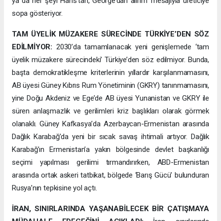
ya da her şeyi Hans’tan, George’dan alırım’ mesajıyla üreticiye
sopa gösteriyor.
TAM ÜYELİK MÜZAKERE SÜRECİNDE TÜRKİYE’DEN SÖZ
EDİLMİYOR:
2030’da tamamlanacak yeni genişlemede ‘tam
üyelik müzakere sürecindeki’ Türkiye’den söz edilmiyor. Bunda,
başta demokratikleşme kriterlerinin yıllardır karşılanmamasını,
AB üyesi Güney Kıbrıs Rum Yönetiminin (GKRY) tanınmamasını,
yine Doğu Akdeniz ve Ege’de AB üyesi Yunanistan ve GKRY ile
süren anlaşmazlık ve gerilimleri kriz başlıkları olarak görmek
olanaklı. Güney Kafkasya’da Azerbaycan-Ermenistan arasında
Dağlık Karabağ’da yeni bir sıcak savaş ihtimali artıyor. Dağlık
Karabağ’ın Ermenistan’a yakın bölgesinde devlet başkanlığı
seçimi yapılması gerilimi tırmandırırken, ABD-Ermenistan
arasında ortak askeri tatbikat, bölgede ‘Barış Gücü’ bulunduran
Rusya’nın tepkisine yol açtı.
İRAN, SINIRLARINDA YAŞANABİLECEK BİR ÇATIŞMAYA