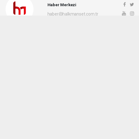
Haber Merkezi
haber@halkmanset.com.tr
Okuyucu Yorumları
(0)
Gönder
Yorum yazarak Topluluk Kuralları’nı kabul etmiş bulunuyor ve halkmanset.com.tr
sitesine yaptığınız yorumunuzla ilgili doğrudan veya dolaylı tüm sorumluluğu tek
başınıza üstleniyorsunuz. Yazılan tüm yorumlardan site yönetimi hiçbir şekilde
sorumlu tutulamaz.
haber paketi
haber scripti
haber yazılımı
Tüm hakları saklı tutulmaktadır.Copyright 2026©