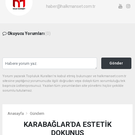
haber@halkmanset.com.tr
Okuyucu Yorumları
(0)
Gönder
Yorum yazarak Topluluk Kuralları’nı kabul etmiş bulunuyor ve halkmanset.com.tr
sitesine yaptığınız yorumunuzla ilgili doğrudan veya dolaylı tüm sorumluluğu tek
başınıza üstleniyorsunuz. Yazılan tüm yorumlardan site yönetimi hiçbir şekilde
sorumlu tutulamaz.
Anasayfa
Gündem
KARABAĞLAR'DA ESTETİK
DOKUNUŞ