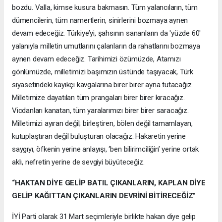
bozdu. Valla, kimse kusura bakmasın. Tüm yalancıların, tüm
dümencilerin, tüm namertlerin, sinirlerini bozmaya aynen
devam edeceğiz. Türkiye’yi, şahsının sananların da 'yüzde 60'
yalanıyla milletin umutlarını çalanların da rahatlarını bozmaya
aynen devam edeceğiz. Tarihimizi özümüzde, Atamızı
gönlümüzde, milletimizi başımızın üstünde taşıyacak, Türk
siyasetindeki kayıkçı kavgalarına birer birer ayna tutacağız.
Milletimize dayatılan tüm prangaları birer birer kıracağız.
Vicdanları kanatan, tüm yaralarımızı birer birer saracağız.
Milletimizi ayıran değil; birleştiren, bölen değil tamamlayan,
kutuplaştıran değil buluşturan olacağız. Hakaretin yerine
saygıyı, öfkenin yerine anlayışı, ‘ben bilirimciliğin’ yerine ortak
aklı, nefretin yerine de sevgiyi büyüteceğiz.
“HAKTAN DİYE GELİP BATIL ÇIKANLARIN, KAPLAN DİYE
GELİP KAĞITTAN ÇIKANLARIN DEVRİNİ BİTİRECEĞİZ”
İYİ Parti olarak 31 Mart seçimleriyle birlikte hakan diye gelip