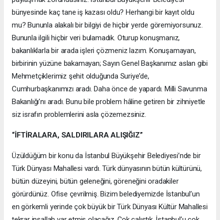
bünyesinde kaç tane iş kazası oldu? Herhangi bir kayıt oldu
mu? Bununla alakalı bir bilgiyi de hiçbir yerde göremiyorsunuz.
Bununla ilgili hiçbir veri bulamadık. Oturup konuşmanız,
bakanlıklarla bir arada işleri çözmeniz lazım. Konuşamayan,
birbirinin yüzüne bakamayan; Sayın Genel Başkanımız aslan gibi
Mehmetçiklerimiz şehit olduğunda Suriye’de,
Cumhurbaşkanımızı aradı. Daha önce de yapardı. Milli Savunma
Bakanlığı’nı aradı. Bunu bile problem hâline getiren bir zihniyetle
siz israfın problemlerini asla çözemezsiniz.
“İFTİRALARA, SALDIRILARA ALIŞIĞIZ”
Üzüldüğüm bir konu da İstanbul Büyükşehir Belediyesi’nde bir
Türk Dünyası Mahallesi vardı. Türk dünyasının bütün kültürünü,
bütün düzeyini, bütün geleneğini, göreneğini oradakiler
görürdünüz. Ofise çevrilmiş. Bizim belediyemizde İstanbul’un
en görkemli yerinde çok büyük bir Türk Dünyası Kültür Mahallesi
tekrar inşallah var etmiş olacağız. Çok çalıştık. İstanbul’u çok