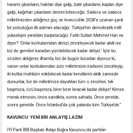
harami çıkanların, haktan diye gelip, batıl çıkanların, kaplan diye
gelip, kağıttan çıkanların devrini bitireceğiz. Sadece ve sadece
milletimizden aldığımız güç ve teveccühle 2028’e uzanan şanlı
bir yolculuğun ilk adımını atacağız. Türkiye’nin demokratik millî
yükselişini yerelden başlatacağız. Fatih Sultan Mehmet Han ne
diyor? ‘Onlar korkularından denizi zincirleyecek kadar akıllı ise
biz de gemileri karadan yürütebilecek kadar deliyiz.’ İşte bu
sözden aldığımız ilhamla, biz de bugün buradan diyoruz ki,
varsın onlar korkularından aziz milletimizin iradesini zincirleyip,
iki kutba mahkûm edebilecek kadar kendilerini akıllı zannede
dursunlar, biz de milletimize dayatılan tüm o zincirleri, tek
başımıza, özü başımıza, birer birer kıracak kadar deliyiz! Kimse
merak etmesin, önce sandıkta, sonra sahada. Önce yerelde,
sonra genelde. Önce İstanbul’da çok yakında tüm Türkiye’de.”
KAVUNCU: YENİ BİR ANLAYIŞ LAZIM
İYİ Parti İBB Başkan Adayı Buğra Kavuncu da partinin