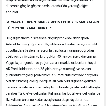
düzensiz göç ile göçmenlerin İstanbul’da yarattığı diğer
sorunlar...
“ARNAVUTLUK’UN, SIRBİSTAN’IN EN BÜYÜK MAFYALARI
TÜRKİYE’DE YAKALANIYOR”
Bu çalışmalarımız sırasında birçok probleme denk geldik.
Artmakta olan yoğun işsizlik, ailelerin yoksullaşması, dramatik
boyutlardaki beslenme sorunları, nüfusun yarısını doğrudan
etkileyen ev fiyatları ve kira şokları 40 milyon liraya dayanmış.
Yaygınlaşan çeteler ve yoğun zararlı maddeler, bunların hepsi
AK Parti iktidarının son 25 yılda ortaya çıkarttığı ve onların
günümüze taşıdığı problemler. AK Parti hükümetinde periyodik
olarak çıkarmış olduğu vergi afları, yani yurt dışından getirdiği
paranın hesabının sorulmadığı bir ortamda çeteler kirli halılarıyla
beraber Türkiye’ye geliyorlar. Kirli insanlar, bu ülkeye geliyorlar ve
ilkokulların önlerine kadar uyuşturucu düşmüş durumda.
Sırbistan’ın, Arnavutluk’un, Makedonya’nın en büyük mafyasını