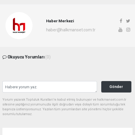
Haber Merkezi
haber@halkmanset.com.tr
Okuyucu Yorumları
(0)
Gönder
Yorum yazarak Topluluk Kuralları’nı kabul etmiş bulunuyor ve halkmanset.com.tr
sitesine yaptığınız yorumunuzla ilgili doğrudan veya dolaylı tüm sorumluluğu tek
başınıza üstleniyorsunuz. Yazılan tüm yorumlardan site yönetimi hiçbir şekilde
sorumlu tutulamaz.