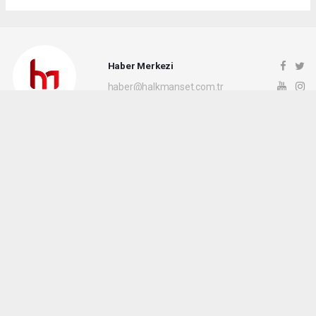
Haber Merkezi
haber@halkmanset.com.tr
Okuyucu Yorumları
(0)
Gönder
Yorum yazarak Topluluk Kuralları’nı kabul etmiş bulunuyor ve halkmanset.com.tr
sitesine yaptığınız yorumunuzla ilgili doğrudan veya dolaylı tüm sorumluluğu tek
başınıza üstleniyorsunuz. Yazılan tüm yorumlardan site yönetimi hiçbir şekilde
sorumlu tutulamaz.