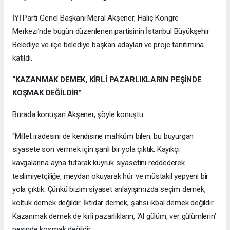
İYİ Parti Genel Başkanı Meral Akşener, Haliç Kongre
Merkezi’nde bugün düzenlenen partisinin İstanbul Büyükşehir
Belediye ve ilçe belediye başkan adayları ve proje tanıtımına
katıldı.
“KAZANMAK DEMEK, KİRLİ PAZARLIKLARIN PEŞİNDE
KOŞMAK DEĞİLDİR”
Burada konuşan Akşener, şöyle konuştu:
“Millet iradesini de kendisine mahkûm bilen; bu buyurgan
siyasete son vermek için şanlı bir yola çıktık. Kayıkçı
kavgalarına ayna tutarak kuyruk siyasetini reddederek
teslimiyetçiliğe, meydan okuyarak hür ve müstakil yepyeni bir
yola çıktık. Çünkü bizim siyaset anlayışımızda seçim demek,
koltuk demek değildir. İktidar demek, şahsi ikbal demek değildir.
Kazanmak demek de kirli pazarlıkların, ‘Al gülüm, ver gülümlerin’
peşinde koşmak değildir.