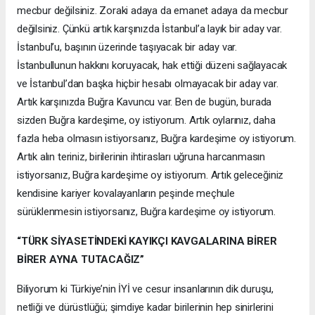
mecbur değilsiniz. Zoraki adaya da emanet adaya da mecbur
değilsiniz. Çünkü artık karşınızda İstanbul’a layık bir aday var.
İstanbul’u, başının üzerinde taşıyacak bir aday var.
İstanbullunun hakkını koruyacak, hak ettiği düzeni sağlayacak
ve İstanbul’dan başka hiçbir hesabı olmayacak bir aday var.
Artık karşınızda Buğra Kavuncu var. Ben de bugün, burada
sizden Buğra kardeşime, oy istiyorum. Artık oylarınız, daha
fazla heba olmasın istiyorsanız, Buğra kardeşime oy istiyorum.
Artık alın teriniz, birilerinin ihtirasları uğruna harcanmasın
istiyorsanız, Buğra kardeşime oy istiyorum. Artık geleceğiniz
kendisine kariyer kovalayanların peşinde meçhule
sürüklenmesin istiyorsanız, Buğra kardeşime oy istiyorum.
“TÜRK SİYASETİNDEKİ KAYIKÇI KAVGALARINA BİRER
BİRER AYNA TUTACAĞIZ”
Biliyorum ki Türkiye’nin İYİ ve cesur insanlarının dik duruşu,
netliği ve dürüstlüğü; şimdiye kadar birilerinin hep sinirlerini