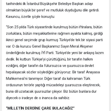
tarihindeki ilk İstanbul Büyükşehir Belediye Başkan adayı
olmaktan büyük bir şeref ve mutluluk duyduğunu dile getirdi.
Kavuncu, özetle şöyle konuştu:
“Son 25 yılda Türk siyasetinde kurulmuş bütün iftiralara, bütün
zorluklara, bütün meşakkatlerine rağmen ayakta kalmış, girdiği
ikinci genel seçimde grup kurmuş Türkiye’de tek bir siyasi parti
var. O da kurucu Genel Başkanımız Sayın Meral Akşener
önderliğinde kurulmuş İYİ Parti. Türkiye’de yeni bir anlayış lazım
dedik. İki kutbun Türkiye’yi çürüttüğünü, bir tarafın halkını
ezdiğini, diğer tarafın da fütursuzca ve şuursuzca devlet
hırpalayacak sözler söylediğini görüyoruz. Bir taraf Anayasa
Mahkemesi’ni tanımıyor. Diğer taraf da kahraman Türk
ordusunun terörle yaptığı mücadeleyi şuursuzca eleştirecek,
buna dil uzatacak şuursuzlar çıkıyor. Biz bütün bunlara dur
diyecek o iradeye de o inanca da sahibiz.
“MİLLETİN DERDİNE ÇARE BULACAĞIZ”