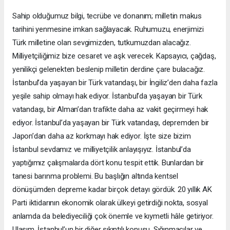
Sahip olduğumuz bilgi, tecrübe ve donanım; milletin makus
tarihini yenmesine imkan sağlayacak. Ruhumuzu, enerjimizi
Türk milletine olan sevgimizden, tutkumuzdan alacağız.
Milliyetçiliğimiz bize cesaret ve aşk verecek. Kapsayıcı, çağdaş,
yenilikçi gelenekten beslenip milletin derdine çare bulacağız.
İstanbul’da yaşayan bir Türk vatandaşı, bir İngiliz’den daha fazla
yeşile sahip olmayı hak ediyor. İstanbul’da yaşayan bir Türk
vatandaşı, bir Alman’dan trafikte daha az vakit geçirmeyi hak
ediyor. İstanbul’da yaşayan bir Türk vatandaşı, depremden bir
Japon’dan daha az korkmayı hak ediyor. İşte size bizim
İstanbul sevdamız ve milliyetçilik anlayışıyız. İstanbul’da
yaptığımız çalışmalarda dört konu tespit ettik. Bunlardan bir
tanesi barınma problemi. Bu başlığın altında kentsel
dönüşümden depreme kadar birçok detayı gördük. 20 yıllık AK
Parti iktidarının ekonomik olarak ülkeyi getirdiği nokta, sosyal
anlamda da belediyeciliği çok önemle ve kıymetli hâle getiriyor.
Ulaşım, İstanbul’un bir diğer sıkıntılı konusu. Sığınmacılar ve