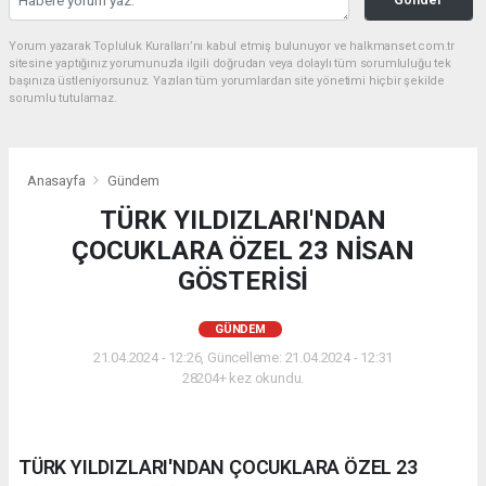
Yorum yazarak Topluluk Kuralları’nı kabul etmiş bulunuyor ve halkmanset.com.tr
sitesine yaptığınız yorumunuzla ilgili doğrudan veya dolaylı tüm sorumluluğu tek
başınıza üstleniyorsunuz. Yazılan tüm yorumlardan site yönetimi hiçbir şekilde
sorumlu tutulamaz.
Anasayfa
Gündem
TÜRK YILDIZLARI'NDAN
ÇOCUKLARA ÖZEL 23 NİSAN
GÖSTERİSİ
GÜNDEM
21.04.2024 - 12:26, Güncelleme: 21.04.2024 - 12:31
28204+ kez okundu.
TÜRK YILDIZLARI'NDAN ÇOCUKLARA ÖZEL 23