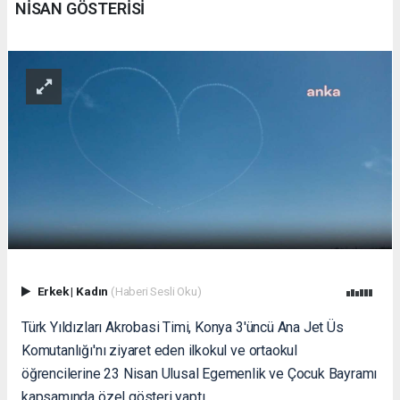
NİSAN GÖSTERİSİ
Erkek
|
Kadın
(Haberi Sesli Oku)
Türk Yıldızları Akrobasi Timi, Konya 3'üncü Ana Jet Üs
Komutanlığı'nı ziyaret eden ilkokul ve ortaokul
öğrencilerine 23 Nisan Ulusal Egemenlik ve Çocuk Bayramı
kapsamında özel gösteri yaptı.