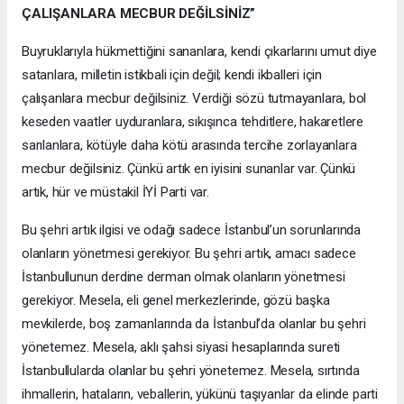
ÇALIŞANLARA MECBUR DEĞİLSİNİZ”
Buyruklarıyla hükmettiğini sananlara, kendi çıkarlarını umut diye
satanlara, milletin istikbali için değil; kendi ikballeri için
çalışanlara mecbur değilsiniz. Verdiği sözü tutmayanlara, bol
keseden vaatler uyduranlara, sıkışınca tehditlere, hakaretlere
sarılanlara, kötüyle daha kötü arasında tercihe zorlayanlara
mecbur değilsiniz. Çünkü artık en iyisini sunanlar var. Çünkü
artık, hür ve müstakil İYİ Parti var.
Bu şehri artık ilgisi ve odağı sadece İstanbul’un sorunlarında
olanların yönetmesi gerekiyor. Bu şehri artık, amacı sadece
İstanbullunun derdine derman olmak olanların yönetmesi
gerekiyor. Mesela, eli genel merkezlerinde, gözü başka
mevkilerde, boş zamanlarında da İstanbul’da olanlar bu şehri
yönetemez. Mesela, aklı şahsi siyasi hesaplarında sureti
İstanbullularda olanlar bu şehri yönetemez. Mesela, sırtında
ihmallerin, hataların, veballerin, yükünü taşıyanlar da elinde parti