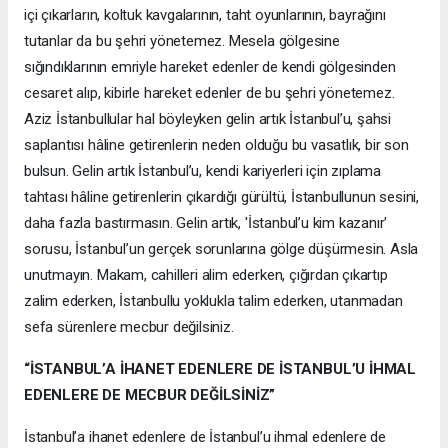
içi çıkarların, koltuk kavgalarının, taht oyunlarının, bayrağını
tutanlar da bu şehri yönetemez. Mesela gölgesine
sığındıklarının emriyle hareket edenler de kendi gölgesinden
cesaret alıp, kibirle hareket edenler de bu şehri yönetemez.
Aziz İstanbullular hal böyleyken gelin artık İstanbul’u, şahsi
saplantısı hâline getirenlerin neden olduğu bu vasatlık, bir son
bulsun. Gelin artık İstanbul’u, kendi kariyerleri için zıplama
tahtası hâline getirenlerin çıkardığı gürültü, İstanbullunun sesini,
daha fazla bastırmasın. Gelin artık, 'İstanbul’u kim kazanır'
sorusu, İstanbul’un gerçek sorunlarına gölge düşürmesin. Asla
unutmayın. Makam, cahilleri alim ederken, çığırdan çıkartıp
zalim ederken, İstanbullu yoklukla talim ederken, utanmadan
sefa sürenlere mecbur değilsiniz.
“İSTANBUL’A İHANET EDENLERE DE İSTANBUL’U İHMAL
EDENLERE DE MECBUR DEĞİLSİNİZ”
İstanbul’a ihanet edenlere de İstanbul’u ihmal edenlere de