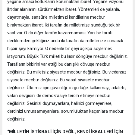
yegane amacı koltuklarını korumaktan ibaret. Yegane vizyonu
iktidar alanlarını sürdürmekten ibaret. Yöntemleri de yalanla,
dayatmayla, sansürle milletimizi kendilerine mecbur
bırakmaktan ibaret. İki tarafın da milletimize sunduğu tek bir
vaat var. O da diğer tarafın kazanmaması. Yani bir tarafı
denklemden çektiğiniz anda iki tarafın da milletimize sunacak
hiçbir şeyi kalmıyor. O nedenle bir şeyi açıkça söylemek
istiyorum. Büyük Türk milleti bu kısır döngüye mecbur değilsiniz.
Tarafların birbirini var ettiği bu danışıklı dövüşe mecbur
değilsiniz. Bu milletsiz siyasete mecbur değilsiniz. Bu vicdansız
siyasete mecbur değilsiniz. Bu vasat siyasete mecbur
değilsiniz. Ülkemiz için güvenliği, özgürlüğe; kalkınmayı, adalete;
vatan sevgisini de demokrasiye tercih etmeye mecbur
değilsiniz. Sesinizi duymayanlara, halinizi görmeyenlere,
derdinizi umursamayanlara, sorumluluktan kaçanlara mecbur
değilsiniz.
“MİLLETİN İSTİKBALİ İÇİN DEĞİL, KENDİ İKBALLERİ İÇİN