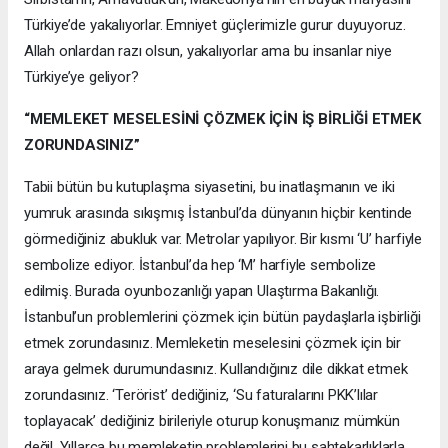
Türkiye’de yakalıyorlar. Emniyet güçlerimizle gurur duyuyoruz.
Allah onlardan razı olsun, yakalıyorlar ama bu insanlar niye
Türkiye’ye geliyor?
“MEMLEKET MESELESİNİ ÇÖZMEK İÇİN İŞ BİRLİĞİ ETMEK
ZORUNDASINIZ”
Tabii bütün bu kutuplaşma siyasetini, bu inatlaşmanın ve iki
yumruk arasında sıkışmış İstanbul’da dünyanın hiçbir kentinde
görmediğiniz abukluk var. Metrolar yapılıyor. Bir kısmı ‘U’ harfiyle
sembolize ediyor. İstanbul’da hep ‘M’ harfiyle sembolize
edilmiş. Burada oyunbozanlığı yapan Ulaştırma Bakanlığı.
İstanbul’un problemlerini çözmek için bütün paydaşlarla işbirliği
etmek zorundasınız. Memleketin meselesini çözmek için bir
araya gelmek durumundasınız. Kullandığınız dile dikkat etmek
zorundasınız. ‘Terörist’ dediğiniz, ‘Su faturalarını PKK’lılar
toplayacak’ dediğiniz birileriyle oturup konuşmanız mümkün
değil. Yıllarca bu memleketin problemlerini bu sahtekarlıklarla