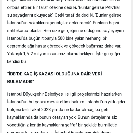
örtbas ettiler. Bir taraf ötekine dedi ki, ‘Bunlar gelirse PKK’lılar
su sayaçlarını okuyacak’. Öteki taraf da dedi ki, ‘Bunlar gelirse
İstanbul’un sokaklarını şeriatçılar dolduracak’. Bunların hepsi
sahtekarca olanlar. Ben size gerçeğin ne olduğunu söyleyeyim.
İstanbul’da bugün itibarıyla 500 bine yakın herhangi bir
depremde ağır hasar görecek ve çökecek bağımsız daire var.
Yaklaşık 1,5-2 milyon insanımız ölümü bekliyor. İşte gerçeğin
kendisi bu.
“İBB’DE KAÇ İŞ KAZASI OLDUĞUNA DAİR VERİ
BULAMADIK”
İstanbul Büyükşehir Belediyesi ile ilgili projelerimizi hazırlarken
İstanbul’un bütçesini merak ettim, baktım. İstanbul’un yıllık gider
bütçesi belli fakat 2023 yılında ne kadar olmuş, bu gelir
kaynaklarında da bunun detayları yok. Bunun detaylarını, siz
yönettiğiniz kentin kaynaklarını şeffaf bir şekilde bu milletle
paylaşmak zorundasınız. İstanbul Büyükşehir Belediyesi