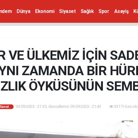
ndem
Dünya
Ekonomi
Siyaset
Sağlık
Spor
Asayiş
K
İR VE ÜLKEMİZ İÇİN SAD
AYNI ZAMANDA BİR HÜR
IZLIK ÖYKÜSÜNÜN SEM
09.09.2023 - 21:35, Güncelleme: 09.09.2023 - 21:43
3317+ kez ok
-Sanat