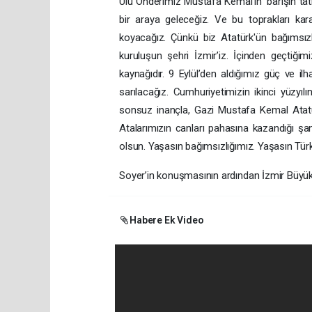
Ulu Önderimiz Mustafa Kemal’in ‘barışın tatl
bir araya geleceğiz. Ve bu toprakları kar
koyacağız. Çünkü biz Atatürk'ün bağımsızl
kuruluşun şehri İzmir’iz. İçinden geçtiğim
kaynağıdır. 9 Eylül’den aldığımız güç ve i
sarılacağız. Cumhuriyetimizin ikinci yüzyı
sonsuz inançla, Gazi Mustafa Kemal Atatür
Atalarımızın canları pahasına kazandığı şan
olsun. Yaşasın bağımsızlığımız. Yaşasın Tür
Soyer’in konuşmasının ardından İzmir Büyükş
Habere Ek Video