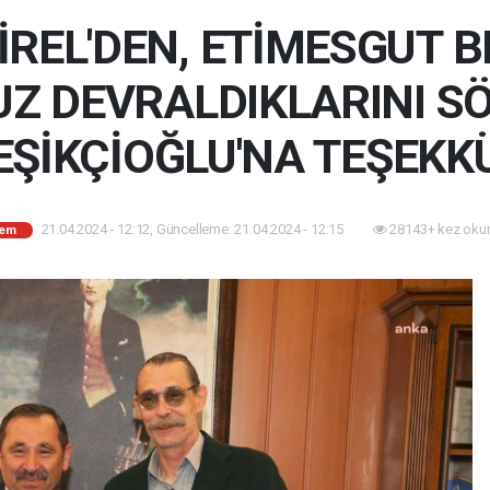
REL'DEN, ETİMESGUT BE
Z DEVRALDIKLARINI S
EŞİKÇİOĞLU'NA TEŞEKK
21.04.2024 - 12:12, Güncelleme: 21.04.2024 - 12:15
28143+ kez oku
em