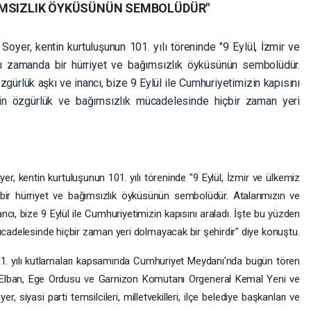
IMSIZLIK ÖYKÜSÜNÜN SEMBOLÜDÜR"
oyer, kentin kurtuluşunun 101. yılı töreninde "9 Eylül, İzmir ve
ynı zamanda bir hürriyet ve bağımsızlık öyküsünün sembolüdür.
gürlük aşkı ve inancı, bize 9 Eylül ile Cumhuriyetimizin kapısını
'nin özgürlük ve bağımsızlık mücadelesinde hiçbir zaman yeri
r, kentin kurtuluşunun 101. yılı töreninde "9 Eylül, İzmir ve ülkemiz
 bir hürriyet ve bağımsızlık öyküsünün sembolüdür. Atalarımızın ve
cı, bize 9 Eylül ile Cumhuriyetimizin kapısını araladı. İşte bu yüzden
ücadelesinde hiçbir zaman yeri dolmayacak bir şehirdir" diye konuştu.
01. yılı kutlamaları kapsamında Cumhuriyet Meydanı'nda bugün tören
n Elban, Ege Ordusu ve Garnizon Komutanı Orgeneral Kemal Yeni ve
 siyasi parti temsilcileri, milletvekilleri, ilçe belediye başkanları ve