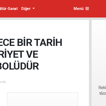
ültür-Sanat
Diğer
Menü
ECE BİR TARİH
RİYET VE
BOLÜDÜR
undu.