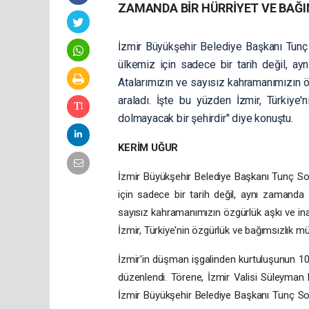
ZAMANDA BİR HÜRRİYET VE BAĞ
İzmir Büyükşehir Belediye Başkanı Tunç S
ülkemiz için sadece bir tarih değil, a
Atalarımızın ve sayısız kahramanımızın öz
araladı. İşte bu yüzden İzmir, Türkiye
dolmayacak bir şehirdir" diye konuştu.
KERİM UĞUR
İzmir Büyükşehir Belediye Başkanı Tunç Soye
için sadece bir tarih değil, aynı zamanda
sayısız kahramanımızın özgürlük aşkı ve inan
İzmir, Türkiye'nin özgürlük ve bağımsızlık m
İzmir'in düşman işgalinden kurtuluşunun 1
düzenlendi. Törene, İzmir Valisi Süleyma
İzmir Büyükşehir Belediye Başkanı Tunç Soyer,