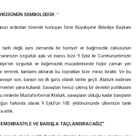
ÖYKÜSÜNÜN SEMBOLÜDÜR. "
şunun ardından törende konuşan İzmir Büyükşehir Belediye Başkanı
r tarih değil, aynı zamanda bir hürriyet ve bağımsızlık öyküsünün
anımızın özgürlük aşkı ve inancı, bize 9 Eylül ile Cumhuriyetimizin
ürkiye'nin özgürlük ve bağımsızlık mücadelesinde hiçbir zaman yeri
ı vererek, kanlarını akıtarak bu toprakları bize miras bıraktı. Ve bu
vaşın son, barışın ise ilk günü olarak tarihe geçti. Atatürk iradesini
mekten yana kullandı. Savaştan henüz çıkmış bir devletin politikasını
i. Bu nedenle Mustafa Kemal Atatürk, savaşların olduğu kadar barışların
ğun farkında olarak 9 Eylül’ün 100. yıldönümünde ülkemizin tanık
 attık.
I DEMOKRASİYLE VE BARIŞLA TAÇLANDIRACAĞIZ”