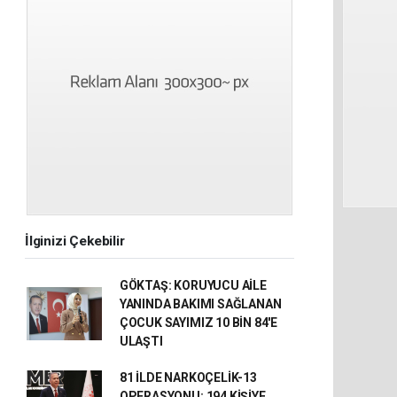
İlginizi Çekebilir
GÖKTAŞ: KORUYUCU AİLE
YANINDA BAKIMI SAĞLANAN
ÇOCUK SAYIMIZ 10 BİN 84'E
ULAŞTI
81 İLDE NARKOÇELİK-13
OPERASYONU: 194 KİŞİYE