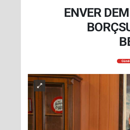
ENVER DEMİ
BORÇSU
B
Günd