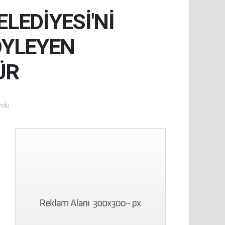
LEDİYESİ'Nİ
ÖYLEYEN
ÜR
ndu.