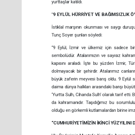
yurttaşlar katıldı.
"9 EYLÜL HÜRRİYET VE BAĞIMSIZLIK 
İstiklal marşının okunması ve saygı duru
Tunç Soyer şunları söyledi:
“9 Eylül, İzmir ve ülkemiz için sadece bi
sembolüdür. Atalarımızın ve sayısız kahram
kapısını araladı. İşte bu yüzden İzmir, T
dolmayacak bir şehirdir. Atalarımız canların
büyük zaferin meyvesi barış oldu. 9 Eylül sa
daima dünya halkları arasındaki barışı büyüt
‘Yurtta Sulh, Cihanda Sulh’ olarak tarif ett
da kahramanıdır. Taşıdığımız bu sorumlulu
olduğu en görkemli kutlamalardan birine imza
“CUMHURİYETİMİZİN İKİNCİ YÜZYILIN