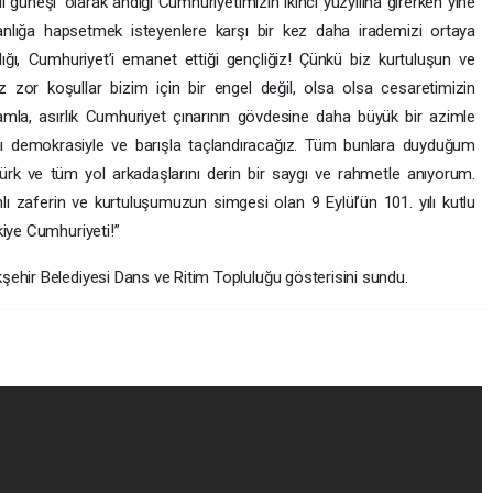
ı güneşi’ olarak andığı Cumhuriyetimizin ikinci yüzyılına girerken yine
anlığa hapsetmek isteyenlere karşı bir kez daha irademizi ortaya
ığı, Cumhuriyet’i emanet ettiği gençliğiz! Çünkü biz kurtuluşun ve
iz zor koşullar bizim için bir engel değil, olsa olsa cesaretimizin
lhamla, asırlık Cumhuriyet çınarının gövdesine daha büyük bir azimle
lını demokrasiyle ve barışla taçlandıracağız. Tüm bunlara duyduğum
k ve tüm yol arkadaşlarını derin bir saygı ve rahmetle anıyorum.
lı zaferin ve kurtuluşumuzun simgesi olan 9 Eylül’ün 101. yılı kutlu
kiye Cumhuriyeti!”
ehir Belediyesi Dans ve Ritim Topluluğu gösterisini sundu.