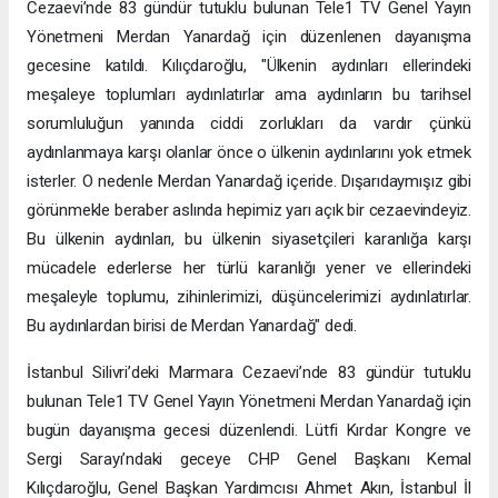
Cezaevi’nde 83 gündür tutuklu bulunan Tele1 TV Genel Yayın
Yönetmeni Merdan Yanardağ için düzenlenen dayanışma
gecesine katıldı. Kılıçdaroğlu, "Ülkenin aydınları ellerindeki
meşaleye toplumları aydınlatırlar ama aydınların bu tarihsel
sorumluluğun yanında ciddi zorlukları da vardır çünkü
aydınlanmaya karşı olanlar önce o ülkenin aydınlarını yok etmek
isterler. O nedenle Merdan Yanardağ içeride. Dışarıdaymışız gibi
görünmekle beraber aslında hepimiz yarı açık bir cezaevindeyiz.
Bu ülkenin aydınları, bu ülkenin siyasetçileri karanlığa karşı
mücadele ederlerse her türlü karanlığı yener ve ellerindeki
meşaleyle toplumu, zihinlerimizi, düşüncelerimizi aydınlatırlar.
Bu aydınlardan birisi de Merdan Yanardağ" dedi.
İstanbul Silivri’deki Marmara Cezaevi’nde 83 gündür tutuklu
bulunan Tele1 TV Genel Yayın Yönetmeni Merdan Yanardağ için
bugün dayanışma gecesi düzenlendi. Lütfi Kırdar Kongre ve
Sergi Sarayı’ndaki geceye CHP Genel Başkanı Kemal
Kılıçdaroğlu, Genel Başkan Yardımcısı Ahmet Akın, İstanbul İl