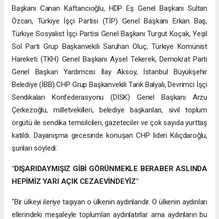
Başkanı Canan Kaftancıoğlu, HDP Eş Genel Başkanı Sultan
Özcan, Türkiye İşçi Partisi (TİP) Genel Başkanı Erkan Baş,
Türkiye Sosyalist İşçi Partisi Genel Başkanı Turgut Koçak, Yeşil
Sol Parti Grup Başkanvekili Saruhan Oluç, Türkiye Komünist
Hareketi (TKH) Genel Başkanı Aysel Tekerek, Demokrat Parti
Genel Başkan Yardımcısı İlay Aksoy, İstanbul Büyükşehir
Belediye (İBB) CHP Grup Başkanvekili Tarık Balyalı, Devrimci İşçi
Sendikaları Konfederasyonu (DİSK) Genel Başkanı Arzu
Çerkezoğlu, milletvekilleri, belediye başkanları, sivil toplum
örgütü ile sendika temsilcileri, gazeteciler ve çok sayıda yurttaş
katıldı. Dayanışma gecesinde konuşan CHP lideri Kılıçdaroğlu,
şunları söyledi:
"DIŞARIDAYMIŞIZ GİBİ GÖRÜNMEKLE BERABER ASLINDA
HEPİMİZ YARI AÇIK CEZAEVİNDEYİZ"
"Bir ülkeyi ileriye taşıyan o ülkenin aydınlarıdır. O ülkenin aydınları
ellerindeki meşaleyle toplumları aydınlatırlar ama aydınların bu