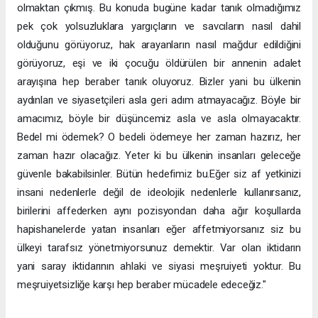
olmaktan çıkmış. Bu konuda bugüne kadar tanık olmadığımız
pek çok yolsuzluklara yargıçların ve savcıların nasıl dahil
olduğunu görüyoruz, hak arayanların nasıl mağdur edildiğini
görüyoruz, eşi ve iki çocuğu öldürülen bir annenin adalet
arayışına hep beraber tanık oluyoruz. Bizler yani bu ülkenin
aydınları ve siyasetçileri asla geri adım atmayacağız. Böyle bir
amacımız, böyle bir düşüncemiz asla ve asla olmayacaktır.
Bedel mi ödemek? O bedeli ödemeye her zaman hazırız, her
zaman hazır olacağız. Yeter ki bu ülkenin insanları geleceğe
güvenle bakabilsinler. Bütün hedefimiz bu.Eğer siz af yetkinizi
insani nedenlerle değil de ideolojik nedenlerle kullanırsanız,
birilerini affederken aynı pozisyondan daha ağır koşullarda
hapishanelerde yatan insanları eğer affetmiyorsanız siz bu
ülkeyi tarafsız yönetmiyorsunuz demektir. Var olan iktidarın
yani saray iktidarının ahlaki ve siyasi meşruiyeti yoktur. Bu
meşruiyetsizliğe karşı hep beraber mücadele edeceğiz."