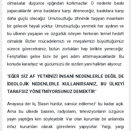
olmasalar düşünce ışığından korkmazlar. O nedenle baskı
yapacaklardır ama baskılara karşı direneceğiz, baskılara karşı
daha güçlü olacağız. Umutsuzluğu zihninde taşıyan insanların
bir gelecek hayali yoktur. Umutsuzluğu yenmek her aydının ve
bu ülkenin yaşayan ve özgürlük isteyen herkesin temel hedefi
olmalıdır. Bizler mücadelemizi ve meşalemizi büyüttüğümüz
sürece göreceksiniz, bütün zorlukları hep birlikte yeneceğiz.
Feriştahları gelse bize bir geri adım attırmayacaklardır. Bu
konuda kararlıyız ve gücümüzü de sizden yani halktan alıyoruz.
"EĞER SİZ AF YETKİNİZİ İNSANİ NEDENLERLE DEĞİL DE
İDEOLOJİK NEDENLERLE KULLANIRSANIZ, BU ÜLKEYİ
TARAFSIZ YÖNETMİYORSUNUZ DEMEKTİR"
Anayasa der ki, 'Basın hürdür, sansür edilemez' bu kadar açık.
Ama bu ülkede basının, radyoların, televizyonların özgürce
yayın yaptığını kim söyleyebilir. Var olan kurumlar bir anlamda
infaz kurumları olarak görevlerini yapıyorlar. Yargı, yargı