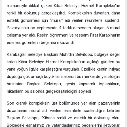
mimarisiyle dikkat çeken Kibar Belediye Hizmet Kompleksi'ne
renkli bir dokunuş gerçekleştirdi. Kompleksinin duvarları, daha
estetik görünmesi için “mural” adı verilen resimlerle süslendi.
Pazaryerinin ön cephesinde 4 farklı desenden oluşan 5 mural
çalışma yer aldı. Resim öğretmeni ve ressam Fırat Karapınar'ın
eserleri, görenlerin beğenisini kazandı.
Karabağlar Belediye Başkanı Muhittin Selvitopu, bölgeye değer
katan Kibar Belediye Hizmet Kompleksi'nin açıldığı günden bu
yana yoğun ilgiyle karşılaştığını vurguladı. Özellikle kentin ihtiyaç
duyduğu çok amaçlı büyük bir salonun bu merkezde yer aldığını
hatırlatan Başkan Selvitopu, geniş kapsamlı toplantıların,
nikahların bu salonda gerçekleştirildiğini söyledi.
Son olarak kompleksin üst bölümünde yer alan pazaryerinin
duvarlarının mural adı verilen resimlerle süslendiğini belirten
Başkan Selvitopu, “Kibar'a renkli ve estetik bir dokunuş oldu.
Bölgedeki esnafımız ve vatandaşlarımız beğenilerini iletiyorlar.