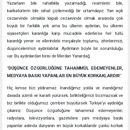
Yazarların bile rahatlıkla yazamadığı, resimlerin bile,
karikatürlerin bile rahat çizilemediği bir ortamdayız. Yarı açık
cezaevinde olmakla kapalı cezaevinde olmak arasında çok
büyük bir farklılık yok ama bu ülkenin aydınları, bu ülkenin
siyasetçileri karanlığa karşı mücadele ederlerse her türlü
karanlığı yener ve ellerindeki meşaleyle toplumu, zihinlerimizi,
düşüncelerimizi aydınlatırlar. Aydınların böyle bir sorumluluğu
var. Bu aydınlardan birisi de Merdan Yanardağ.
"DÜŞÜNCE ÖZGÜRLÜĞÜNE TAHAMMÜL EDEMEYENLER,
MEDYAYA BASKI YAPANLAR EN BÜYÜK KORKAKLARDIR"
Hiç kimse bizi yıldıramaz. İnandığımız yolda ve inandığımız
davada azimli ve kararlı yürürsek, birlikteliğimizi bozmazsak ve
biz birlikte olduğumuz çemberi büyütürsek Türkiye'yi aydınlığa
çıkarırız. Düşünce özgürlüğüne tahammül edemeyenler;
radyolara, televizyonlara, gazetelere yani medyaya baskı
yapanlar aslında dünyanın en büyük korkaklarıdır çünkü korkak