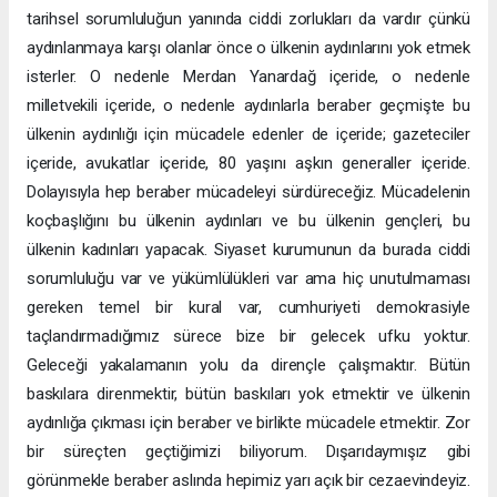
tarihsel sorumluluğun yanında ciddi zorlukları da vardır çünkü
aydınlanmaya karşı olanlar önce o ülkenin aydınlarını yok etmek
isterler. O nedenle Merdan Yanardağ içeride, o nedenle
milletvekili içeride, o nedenle aydınlarla beraber geçmişte bu
ülkenin aydınlığı için mücadele edenler de içeride; gazeteciler
içeride, avukatlar içeride, 80 yaşını aşkın generaller içeride.
Dolayısıyla hep beraber mücadeleyi sürdüreceğiz. Mücadelenin
koçbaşlığını bu ülkenin aydınları ve bu ülkenin gençleri, bu
ülkenin kadınları yapacak. Siyaset kurumunun da burada ciddi
sorumluluğu var ve yükümlülükleri var ama hiç unutulmaması
gereken temel bir kural var, cumhuriyeti demokrasiyle
taçlandırmadığımız sürece bize bir gelecek ufku yoktur.
Geleceği yakalamanın yolu da dirençle çalışmaktır. Bütün
baskılara direnmektir, bütün baskıları yok etmektir ve ülkenin
aydınlığa çıkması için beraber ve birlikte mücadele etmektir. Zor
bir süreçten geçtiğimizi biliyorum. Dışarıdaymışız gibi
görünmekle beraber aslında hepimiz yarı açık bir cezaevindeyiz.