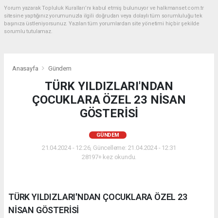
Yorum yazarak Topluluk Kuralları’nı kabul etmiş bulunuyor ve halkmanset.com.tr
sitesine yaptığınız yorumunuzla ilgili doğrudan veya dolaylı tüm sorumluluğu tek
başınıza üstleniyorsunuz. Yazılan tüm yorumlardan site yönetimi hiçbir şekilde
sorumlu tutulamaz.
Anasayfa
Gündem
TÜRK YILDIZLARI'NDAN
ÇOCUKLARA ÖZEL 23 NİSAN
GÖSTERİSİ
GÜNDEM
21.04.2024 - 12:26, Güncelleme: 21.04.2024 - 12:31
28197+ kez okundu.
TÜRK YILDIZLARI'NDAN ÇOCUKLARA ÖZEL 23
NİSAN GÖSTERİSİ