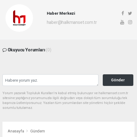
Haber Merkezi
haber@halkmanset.com.tr
Okuyucu Yorumları
(0)
Gönder
Yorum yazarak Topluluk Kuralları’nı kabul etmiş bulunuyor ve halkmanset.com.tr
sitesine yaptığınız yorumunuzla ilgili doğrudan veya dolaylı tüm sorumluluğu tek
başınıza üstleniyorsunuz. Yazılan tüm yorumlardan site yönetimi hiçbir şekilde
sorumlu tutulamaz.
Anasayfa
Gündem