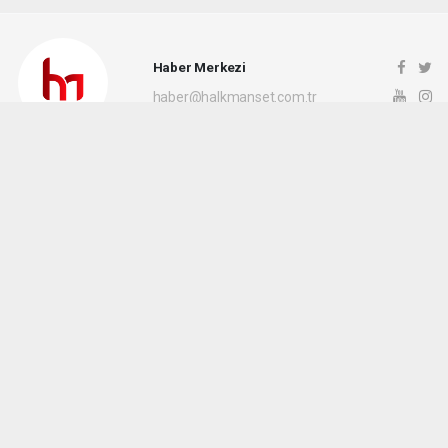
Haber Merkezi
haber@halkmanset.com.tr
Okuyucu Yorumları
(0)
Gönder
Yorum yazarak Topluluk Kuralları’nı kabul etmiş bulunuyor ve halkmanset.com.tr
sitesine yaptığınız yorumunuzla ilgili doğrudan veya dolaylı tüm sorumluluğu tek
başınıza üstleniyorsunuz. Yazılan tüm yorumlardan site yönetimi hiçbir şekilde
sorumlu tutulamaz.