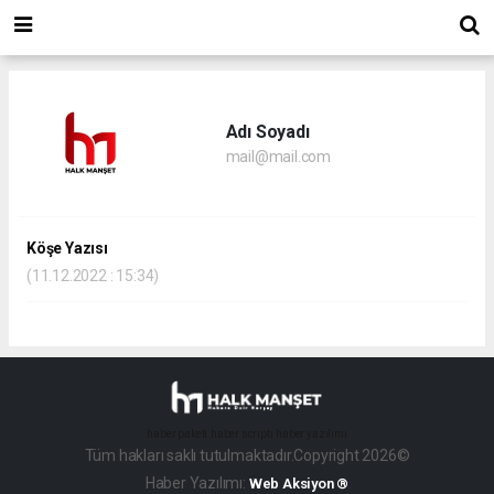
Adı Soyadı
mail@mail.com
Köşe Yazısı
(11.12.2022 : 15:34)
haber paketi
haber scripti
haber yazılımı
Tüm hakları saklı tutulmaktadır.Copyright 2026©
Haber Yazılımı:
Web Aksiyon ®