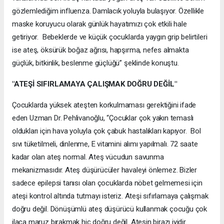
gözlemlediğim influenza. Damlacık yoluyla bulaşıyor. Özellikle
maske koruyucu olarak günlük hayatımızı çok etkili hale
getiriyor. Bebeklerde ve küçük çocuklarda yaygın grip belirtileri
ise ateş, öksürük boğaz ağrısı, hapşırma, nefes almakta
güçlük, bitkinlik, beslenme güçlüğü” şeklinde konuştu.
"ATEŞİ SIFIRLAMAYA ÇALIŞMAK DOĞRU DEĞİL"
Çocuklarda yüksek ateşten korkulmaması gerektiğini ifade
eden Uzman Dr. Pehlivanoğlu, “Çocuklar çok yakın temaslı
oldukları için hava yoluyla çok çabuk hastalıkları kapıyor. Bol
sıvı tüketilmeli, dinlenme, E vitamini alımı yapılmalı. 72 saate
kadar olan ateş normal. Ateş vücudun savunma
mekanizmasıdır. Ateş düşürücüler havaleyi önlemez. Bizler
sadece epilepsi tanısı olan çocuklarda nöbet gelmemesi için
ateşi kontrol altında tutmayı isteriz. Ateşi sıfırlamaya çalışmak
doğru değil. Dönüşümlü ateş düşürücü kullanmak çocuğu çok
ilaca maruz bırakmak hiç doğru değil. Ateşin birazı iyidir.