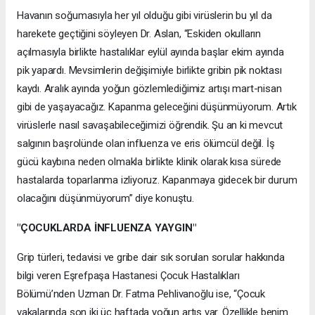
Havanın soğumasıyla her yıl olduğu gibi virüslerin bu yıl da
harekete geçtiğini söyleyen Dr. Aslan, “Eskiden okulların
açılmasıyla birlikte hastalıklar eylül ayında başlar ekim ayında
pik yapardı. Mevsimlerin değişimiyle birlikte gribin pik noktası
kaydı. Aralık ayında yoğun gözlemlediğimiz artışı mart-nisan
gibi de yaşayacağız. Kapanma geleceğini düşünmüyorum. Artık
virüslerle nasıl savaşabileceğimizi öğrendik. Şu an ki mevcut
salgının başrolünde olan influenza ve eris ölümcül değil. İş
gücü kaybına neden olmakla birlikte klinik olarak kısa sürede
hastalarda toparlanma izliyoruz. Kapanmaya gidecek bir durum
olacağını düşünmüyorum” diye konuştu.
"ÇOCUKLARDA İNFLUENZA YAYGIN"
Grip türleri, tedavisi ve gribe dair sık sorulan sorular hakkında
bilgi veren Eşrefpaşa Hastanesi Çocuk Hastalıkları
Bölümü’nden Uzman Dr. Fatma Pehlivanoğlu ise, “Çocuk
vakalarında son iki üç haftada yoğun artış var. Özellikle benim