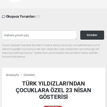
Okuyucu Yorumları
(0)
Gönder
Yorum yazarak Topluluk Kuralları’nı kabul etmiş bulunuyor ve halkmanset.com.tr
sitesine yaptığınız yorumunuzla ilgili doğrudan veya dolaylı tüm sorumluluğu tek
başınıza üstleniyorsunuz. Yazılan tüm yorumlardan site yönetimi hiçbir şekilde
sorumlu tutulamaz.
Anasayfa
Gündem
TÜRK YILDIZLARI'NDAN
ÇOCUKLARA ÖZEL 23 NİSAN
GÖSTERİSİ