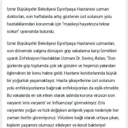
İzmir Büyükşehir Belediyesi Eşrefpaşa Hastanesi uzman
doktorları, son haftalarda artış gösteren üst solunum yolu
hastalıklarından korunmak için “maskeyi hayatınıza tekrar
sokun” uyarısında bulundu.
İzmir Büyükşehir Belediyesi Eşrefpaşa Hastanesi uzmanları,
son dönemde salgına dönüşen grip vakalarına karşı İzmirlileri
uyardı. Enfeksiyon Hastalıkları Uzmanı Dr. Sevinç Aslan, “Son
günlerde grip toplumda çok sık görülen ve hepimizi yakından
ilgilendiren bir konu haline geldi. Hastane koridorlarında büyük
bir yoğunluk yaşamaktayız. Hasta şikayetlerine üst solunum
yolu enfeksiyonlarına bağırsak enfeksiyonları da eşlik etmekte.
Bu vakalarda en sık etken olarak aslında korona virüsün son
varyantı ‘eris varyantı’ ve ‘influenzayı’ görmekteyiz. Eris
varyantını yoğun ve hızlı değişken antijenik yapısı nedeniyle her
zaman testte göremiyoruz. Virüslere bağlı olarak ortaya çıkan,
kişilerin yaşamını olumsuz etkileyen ve ikincil bakteriyel