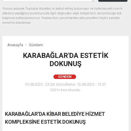
Yorum yazarak Topluluk Kuralları’nı kabul etmiş bulunuyor ve halkmanset.com.tr
sitesine yaptığınız yorumunuzla ilgili doğrudan veya dolaylı tüm sorumluluğu tek
başınıza üstleniyorsunuz. Yazılan tüm yorumlardan site yönetimi hiçbir şekilde
sorumlu tutulamaz.
Anasayfa
Gündem
KARABAĞLAR'DA ESTETİK
DOKUNUŞ
GÜNDEM
01.08.2023 - 23:28, Güncelleme: 13.08.2023 - 13:57
3261+ kez okundu.
KARABAĞLAR'DA KİBAR BELEDİYE HİZMET
KOMPLEKSİNE ESTETİK DOKUNUŞ