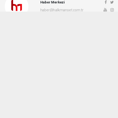
Haber Merkezi
haber@halkmanset.com.tr
Okuyucu Yorumları
(0)
Gönder
Yorum yazarak Topluluk Kuralları’nı kabul etmiş bulunuyor ve halkmanset.com.tr
sitesine yaptığınız yorumunuzla ilgili doğrudan veya dolaylı tüm sorumluluğu tek
başınıza üstleniyorsunuz. Yazılan tüm yorumlardan site yönetimi hiçbir şekilde
sorumlu tutulamaz.
haber paketi
haber scripti
haber yazılımı
Tüm hakları saklı tutulmaktadır.Copyright 2026©