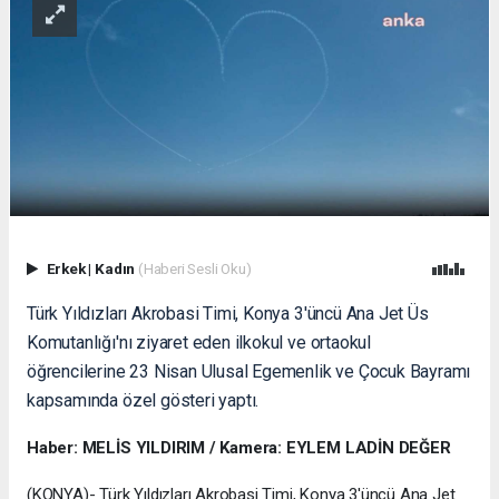
Erkek
|
Kadın
(Haberi Sesli Oku)
Türk Yıldızları Akrobasi Timi, Konya 3'üncü Ana Jet Üs
Komutanlığı'nı ziyaret eden ilkokul ve ortaokul
öğrencilerine 23 Nisan Ulusal Egemenlik ve Çocuk Bayramı
kapsamında özel gösteri yaptı.
Haber: MELİS YILDIRIM / Kamera: EYLEM LADİN DEĞER
(KONYA)- Türk Yıldızları Akrobasi Timi, Konya 3'üncü Ana Jet