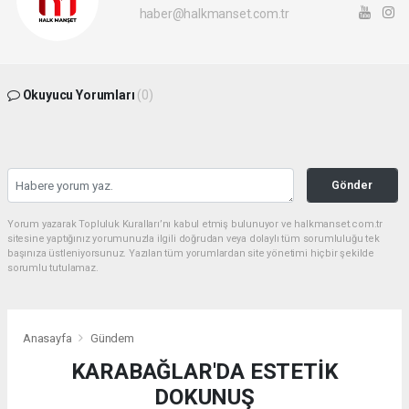
haber@halkmanset.com.tr
Okuyucu Yorumları
(0)
Gönder
Yorum yazarak Topluluk Kuralları’nı kabul etmiş bulunuyor ve halkmanset.com.tr
sitesine yaptığınız yorumunuzla ilgili doğrudan veya dolaylı tüm sorumluluğu tek
başınıza üstleniyorsunuz. Yazılan tüm yorumlardan site yönetimi hiçbir şekilde
sorumlu tutulamaz.
Anasayfa
Gündem
KARABAĞLAR'DA ESTETİK
DOKUNUŞ