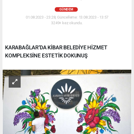
GÜNDEM
01.08.2023 - 23:28, Güncelleme: 13.08.2023 - 13:57
3249+ kez okundu.
KARABAĞLAR'DA KİBAR BELEDİYE HİZMET
KOMPLEKSİNE ESTETİK DOKUNUŞ