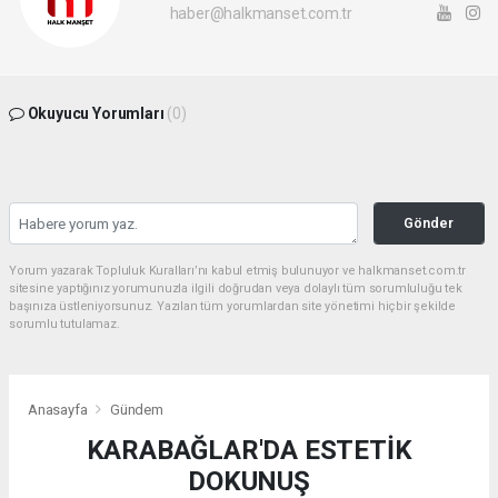
haber@halkmanset.com.tr
Okuyucu Yorumları
(0)
Gönder
Yorum yazarak Topluluk Kuralları’nı kabul etmiş bulunuyor ve halkmanset.com.tr
sitesine yaptığınız yorumunuzla ilgili doğrudan veya dolaylı tüm sorumluluğu tek
başınıza üstleniyorsunuz. Yazılan tüm yorumlardan site yönetimi hiçbir şekilde
sorumlu tutulamaz.
Anasayfa
Gündem
KARABAĞLAR'DA ESTETİK
DOKUNUŞ