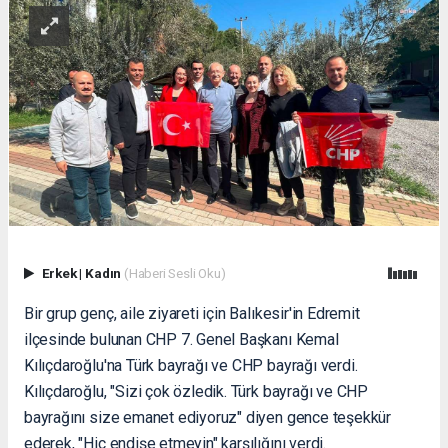
Erkek
|
Kadın
(Haberi Sesli Oku)
Bir grup genç, aile ziyareti için Balıkesir'in Edremit
ilçesinde bulunan CHP 7. Genel Başkanı Kemal
Kılıçdaroğlu'na Türk bayrağı ve CHP bayrağı verdi.
Kılıçdaroğlu, "Sizi çok özledik. Türk bayrağı ve CHP
bayrağını size emanet ediyoruz" diyen gence teşekkür
ederek, "Hiç endişe etmeyin" karşılığını verdi.