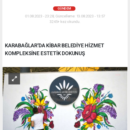
GÜNDEM
01.08.2023 - 23:28, Güncelleme: 13.08.2023 - 13:57
3245+ kez okundu.
KARABAĞLAR'DA KİBAR BELEDİYE HİZMET
KOMPLEKSİNE ESTETİK DOKUNUŞ