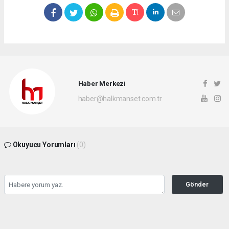
Haber Merkezi
haber@halkmanset.com.tr
Okuyucu Yorumları
(0)
Gönder
Yorum yazarak Topluluk Kuralları’nı kabul etmiş bulunuyor ve halkmanset.com.tr
sitesine yaptığınız yorumunuzla ilgili doğrudan veya dolaylı tüm sorumluluğu tek
başınıza üstleniyorsunuz. Yazılan tüm yorumlardan site yönetimi hiçbir şekilde