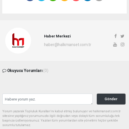
Haber Merkezi
haber@halkmanset.com.tr
Okuyucu Yorumları
(0)
Gönder
Yorum yazarak Topluluk Kuralları’nı kabul etmiş bulunuyor ve halkmanset.com.tr
sitesine yaptığınız yorumunuzla ilgili doğrudan veya dolaylı tüm sorumluluğu tek
başınıza üstleniyorsunuz. Yazılan tüm yorumlardan site yönetimi hiçbir şekilde
sorumlu tutulamaz.